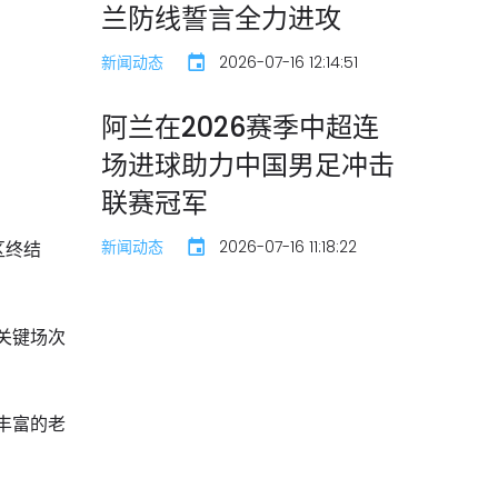
兰防线誓言全力进攻
新闻动态
2026-07-16 12:14:51
阿兰在2026赛季中超连
场进球助力中国男足冲击
联赛冠军
新闻动态
2026-07-16 11:18:22
区终结
关键场次
丰富的老