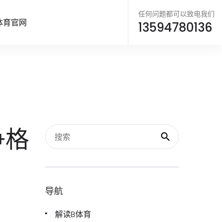
任何问题都可以致电我们
体育官网
13594780136
争格
导航
解读B体育