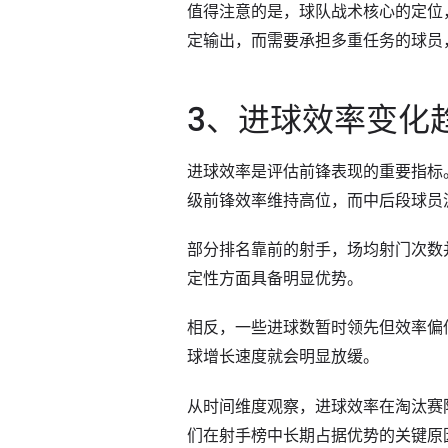
值得注意的是，球队战术核心的定位
定输出，而需要承担多重任务的球员
3、进球效率变化
进球效率是评估前锋表现的重要指标
级前锋效率维持高位，而中后段球员
部分排名靠前的射手，场均射门次数
定性方面具备明显优势。
相反，一些进球数暂时领先但效率偏
球增长速度就会明显放缓。
从时间维度观察，进球效率在淘汰赛
们在射手榜中长期占据优势的关键原