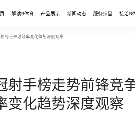
页
解读B体育
产品展示
新闻动态
服务宗旨
接洽B
争格局与进球效率变化趋势深度观察
冠射手榜走势前锋竞
率变化趋势深度观察