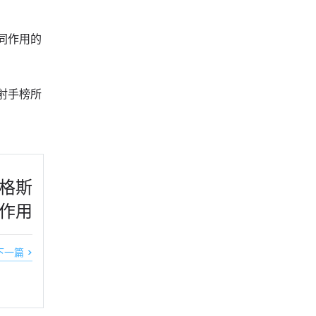
同作用的
射手榜所
格斯
作用
下一篇 >