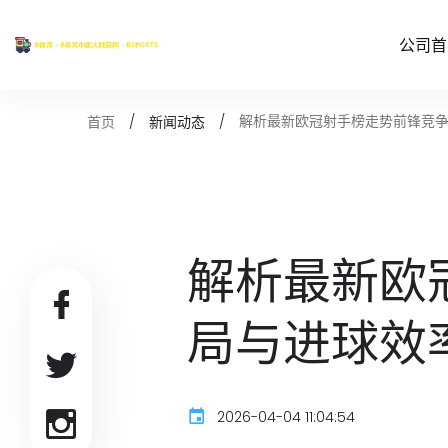
公司首
解析最新欧冠射手榜走势前锋竞
首页
新闻动态
解析最新欧
局与进球效
2026-04-04 11:04:54