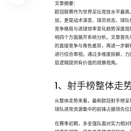
文章摘要：
欧冠联赛作为世界足坛竞技水平最高
加，更是战术演变、球员状态、球队
竞争格局与进球效率变化趋势深度观
响四个方面展开系统分析。文章首先
的直接竞争与角色差异，再进一步解
进行综合审视。通过多维度拆解，力
层逻辑提供有价值的观察视角。
1、射手榜整体走
从整体走势来看，最新欧冠射手榜呈
球队进攻资源集中的前锋占据领先位
在赛季初期，多支强队面对实力相对