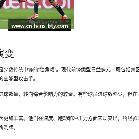
演变
是少数传统中锋的“独角戏”。现代前锋类型日益多元，既包括禁
的全能型攻击手。
进球数量，转向综合影响力的较量。有些球员进球数略少，但在
。
次更加丰富。他们在速度、跑动和冲击力方面表现突出，给经验
断洗牌。