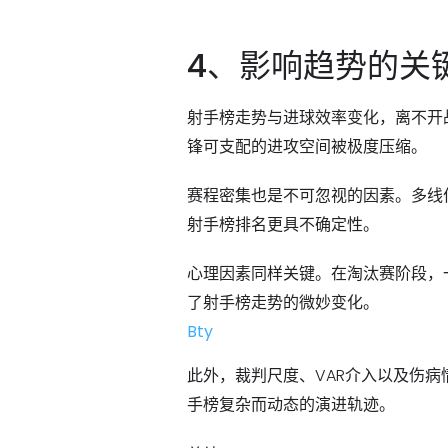
4、影响趋势的关
射手榜走势与进球效率变化，离不开
锋可支配的进攻空间被极度压缩。
赛程密集也是不可忽视的因素。多线
射手榜排名更具不确定性。
心理因素同样关键。在淘汰赛阶段，
了射手榜走势的微妙变化。
Bty
此外，裁判尺度、VAR介入以及伤
手榜复杂而动态的演进轨迹。