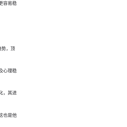
更容易稳
趋势，顶
及心理稳
化，其进
这也是他