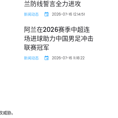
兰防线誓言全力进攻
新闻动态
2026-07-16 12:14:51
阿兰在2026赛季中超连
场进球助力中国男足冲击
联赛冠军
新闻动态
2026-07-16 11:18:22
攻威胁。