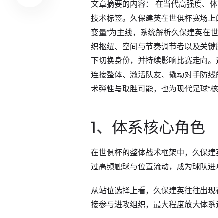
文章摘要的内容： 在当代高强度、
技术标签。久保建英在世俱杯赛场上的
变量”为主线，系统解析久保建英在
织枢纽、空间与节奏调节者以及关键
下切换身份，并持续影响比赛走向。
连接整体、激活队友、撬动对手防线
术弹性与取胜可能，也为现代足球“核
1、体系核心角色
在世俱杯的整体战术框架中，久保建
过高频触球与位置流动，成为球队进
从站位选择上看，久保建英往往出现
接参与进攻组织，最大程度放大体系