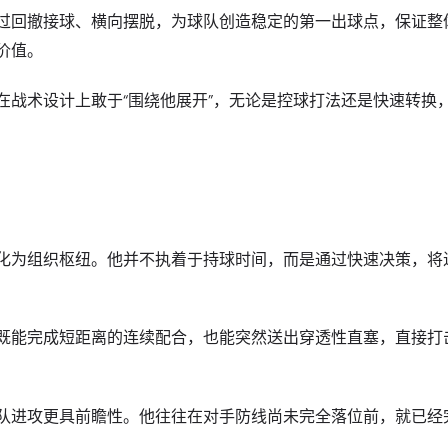
过回撤接球、横向摆脱，为球队创造稳定的第一出球点，保证整
价值。
在战术设计上敢于“围绕他展开”，无论是控球打法还是快速转换
化为组织枢纽。他并不执着于持球时间，而是通过快速决策，将
既能完成短距离的连续配合，也能突然送出穿透性直塞，直接打
队进攻更具前瞻性。他往往在对手防线尚未完全落位前，就已经