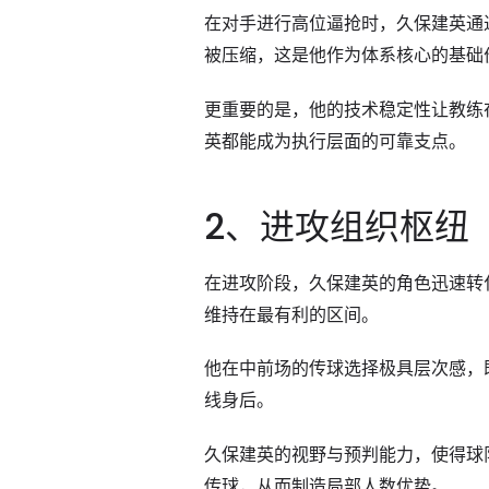
在对手进行高位逼抢时，久保建英通
被压缩，这是他作为体系核心的基础
更重要的是，他的技术稳定性让教练
英都能成为执行层面的可靠支点。
2、进攻组织枢纽
在进攻阶段，久保建英的角色迅速转
维持在最有利的区间。
他在中前场的传球选择极具层次感，
线身后。
久保建英的视野与预判能力，使得球
传球，从而制造局部人数优势。