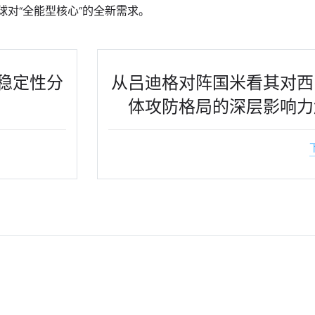
对“全能型核心”的全新需求。
稳定性分
从吕迪格对阵国米看其对西
体攻防格局的深层影响力