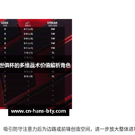
，吸引防守注意力后为边路或前锋创造空间，进一步放大整体进