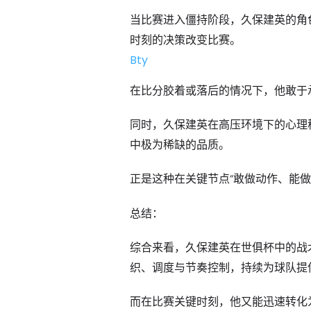
当比赛进入僵持阶段，久保建英的角
时刻的决策改变比赛。
Bty
在比分胶着或落后的情况下，他敢于
同时，久保建英在高压环境下的心理
中极为稀缺的品质。
正是这种在关键节点“敢做动作、能
总结：
综合来看，久保建英在世俱杯中的战
织、调度与节奏控制，持续为球队提
而在比赛关键时刻，他又能迅速转化