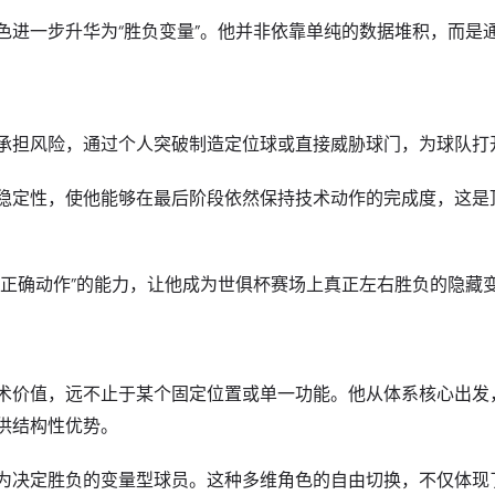
色进一步升华为“胜负变量”。他并非依靠单纯的数据堆积，而是
承担风险，通过个人突破制造定位球或直接威胁球门，为球队打
稳定性，使他能够在最后阶段依然保持技术动作的完成度，这是
做正确动作”的能力，让他成为世俱杯赛场上真正左右胜负的隐藏
术价值，远不止于某个固定位置或单一功能。他从体系核心出发
供结构性优势。
为决定胜负的变量型球员。这种多维角色的自由切换，不仅体现