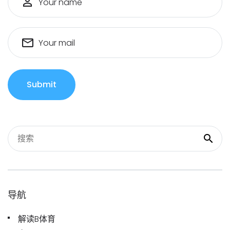
Your name
Your mail
Submit
导航
解读B体育