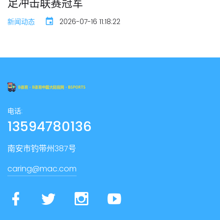
足冲击联赛冠军
新闻动态
2026-07-16 11:18:22
电话:
13594780136
南安市钓带州387号
caring@mac.com