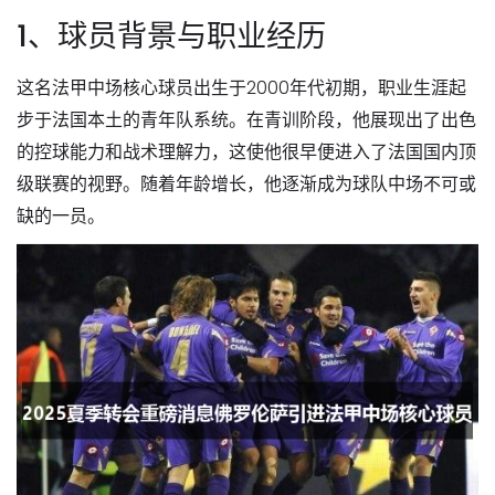
1、球员背景与职业经历
这名法甲中场核心球员出生于2000年代初期，职业生涯起
步于法国本土的青年队系统。在青训阶段，他展现出了出色
的控球能力和战术理解力，这使他很早便进入了法国国内顶
级联赛的视野。随着年龄增长，他逐渐成为球队中场不可或
缺的一员。