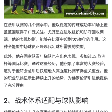
在法甲联赛的几个赛季中，他以稳定的传球成功率和场上覆
盖范围赢得了广泛关注。尤其是在进攻组织和防守回收两
端，他的表现均衡，能够在比赛中起到“发动机”的作用。这
种全能型中场球员正是现代足球所需要的类型。
此外，他在国家队青年梯队也有出色表现，参加过U21欧洲
杯等国际比赛。通过这些经历，他积累了丰富的大赛经验，
这对于他转会意甲后快速融入高强度比赛节奏至关重要。他
的职业轨迹显示出持续上升的趋势，为佛罗伦萨引进他提供
了充分理由。
2、战术体系适配与球队影响