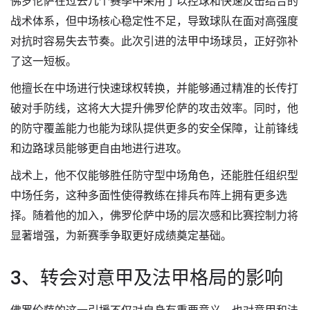
佛罗伦萨在过去几个赛季中采用了以控球和快速反击结合的
战术体系，但中场核心稳定性不足，导致球队在面对高强度
对抗时容易失去节奏。此次引进的法甲中场球员，正好弥补
了这一短板。
他擅长在中场进行快速球权转换，并能够通过精准的长传打
破对手防线，这将大大提升佛罗伦萨的攻击效率。同时，他
的防守覆盖能力也能为球队提供更多的安全保障，让前锋线
和边路球员能够更自由地进行进攻。
战术上，他不仅能够胜任防守型中场角色，还能胜任组织型
中场任务，这种多面性使得教练在排兵布阵上拥有更多选
择。随着他的加入，佛罗伦萨中场的层次感和比赛控制力将
显著增强，为新赛季争取更好成绩奠定基础。
3、转会对意甲及法甲格局的影响