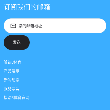
订阅我们的邮箱
您的邮箱地址
发送
解读B体育
产品展示
新闻动态
服务宗旨
接洽B体育官网