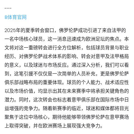
---
B体育官网
2025年的夏季转会窗口，佛罗伦萨成功引进了来自法甲的
一名中场核心球员，这一消息迅速成为欧洲足坛的焦点。本
文将对这一重磅转会进行全方位解析，包括球员背景与职业
经历、对佛罗伦萨战术体系的影响、转会对意甲及法甲格局
的意义，以及球迷与市场反应。通过深入分析，我们可以看
到，这笔引援不仅仅是一次简单的人员补充，更是佛罗伦萨
俱乐部战略布局的重要体现。球员的个人能力、战术适应性
以及市场价值，均显示出其在未来赛季中将承担关键角色的
潜力。同时，这次转会也标志着意甲俱乐部在国际市场中日
益增强的竞争力。随着新赛季的临近，球迷和媒体都将目光
聚焦于这位中场核心，期待他能够带领佛罗伦萨在意甲赛场
上取得突破，并在欧洲赛场上展现强大竞争力。