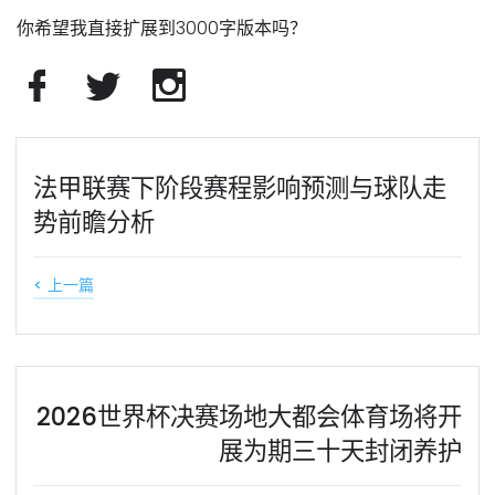
你希望我直接扩展到3000字版本吗？
法甲联赛下阶段赛程影响预测与球队走
势前瞻分析
< 上一篇
2026世界杯决赛场地大都会体育场将开
展为期三十天封闭养护