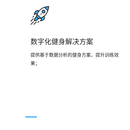
数字化健身解决方案
提供基于数据分析的健身方案，提升训练效
果；