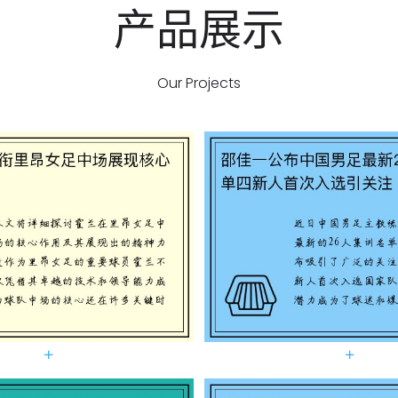
产品展示
Our Projects