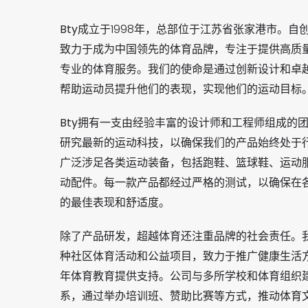
Bty
成立于1998年，总部位于江苏省张家港市。自
致力于成为中国领先的体育品牌，专注于提供高质
专业的体育服务。我们的使命是通过创新设计和卓
帮助运动员提升他们的表现，实现他们的运动目标
Bty
拥有一支由经验丰富的设计师和工程师组成的
研究最新的运动科技，以确保我们的产品始终处于
广泛涉足各类运动装备，包括跑鞋、篮球鞋、运动
动配件。每一款产品都经过严格的测试，以确保在
的最佳表现和舒适度。
除了产品研发，超越体育还注重品牌的社会责任。
种社区体育活动和公益项目，致力于推广健康生活
年体育教育提供支持。公司与多所学校和体育组织
系，通过举办培训班、赞助比赛等方式，推动体育