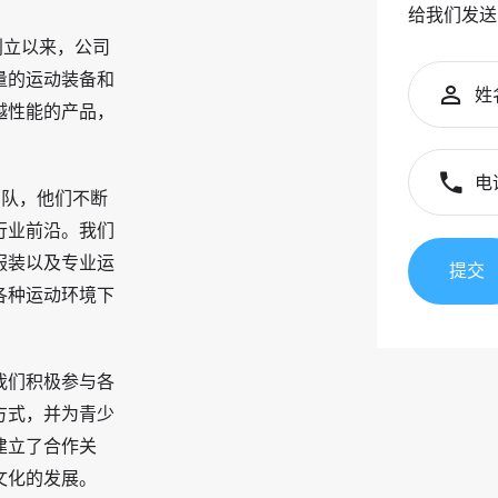
给我们发送
创立以来，公司
量的运动装备和
姓
越性能的产品，
。
电
团队，他们不断
行业前沿。我们
服装以及专业运
提交
各种运动环境下
我们积极参与各
方式，并为青少
建立了合作关
文化的发展。