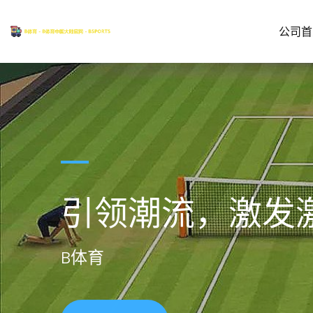
公司首
引领潮流，激发
B体育