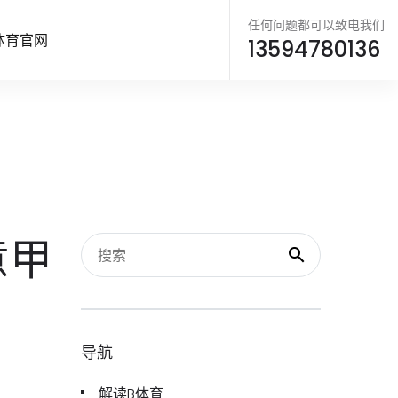
任何问题都可以致电我们
体育官网
13594780136
意甲
导航
解读B体育