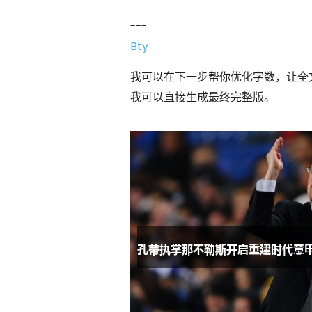
---
Bty
我可以在下一步帮你优化字数，让全文
我可以直接生成最终完整版。