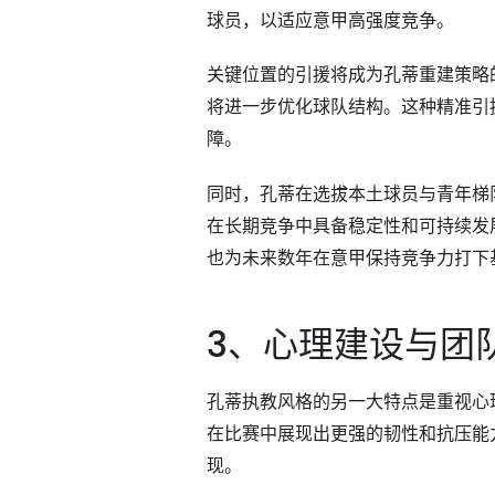
球员，以适应意甲高强度竞争。
关键位置的引援将成为孔蒂重建策略
将进一步优化球队结构。这种精准引
障。
同时，孔蒂在选拔本土球员与青年梯
在长期竞争中具备稳定性和可持续发
也为未来数年在意甲保持竞争力打下
3、心理建设与团
孔蒂执教风格的另一大特点是重视心
在比赛中展现出更强的韧性和抗压能
现。