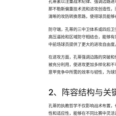
孔蒂素以注重战术纪律、强调边路进
那不勒斯偏重技术流和进攻创造性，
清晰的攻防转换思路，使得球员能够
防守端，孔蒂的三中卫体系或四后卫
高压逼抢和区域防守相结合，能够有
中前场球员提供了更大的进攻自由度
在进攻方面，孔蒂强调边路的突破和
被充分利用，使进攻更加多样化和不
意甲竞争中所需的效率与韧性，为球
2、阵容结构与关
孔蒂的执教哲学不仅影响战术布置，
性和适应性，能够在不同比赛中灵活