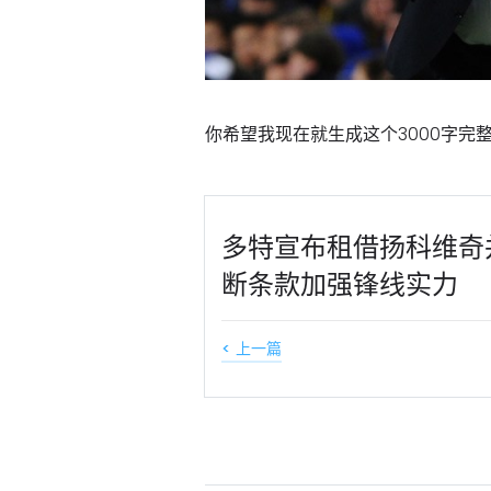
你希望我现在就生成这个3000字完
多特宣布租借扬科维奇
断条款加强锋线实力
< 上一篇