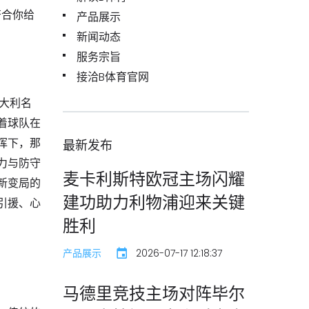
符合你给
产品展示
新闻动态
服务宗旨
接洽B体育官网
大利名
着球队在
挥下，那
最新发布
力与防守
麦卡利斯特欧冠主场闪耀
新变局的
建功助力利物浦迎来关键
引援、心
胜利
产品展示
2026-07-17 12:18:37
马德里竞技主场对阵毕尔