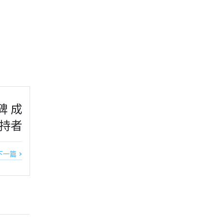
碑 成
持者
下一篇 >