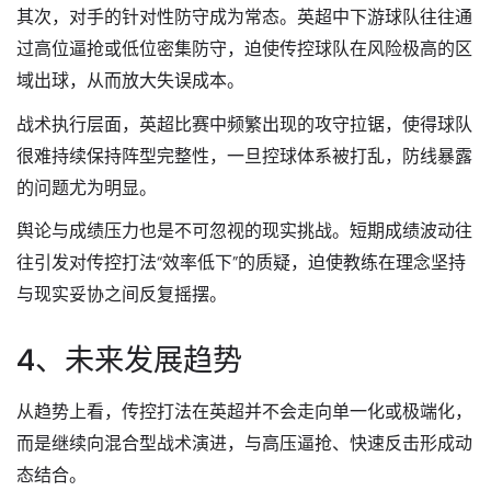
其次，对手的针对性防守成为常态。英超中下游球队往往通
过高位逼抢或低位密集防守，迫使传控球队在风险极高的区
域出球，从而放大失误成本。
战术执行层面，英超比赛中频繁出现的攻守拉锯，使得球队
很难持续保持阵型完整性，一旦控球体系被打乱，防线暴露
的问题尤为明显。
舆论与成绩压力也是不可忽视的现实挑战。短期成绩波动往
往引发对传控打法“效率低下”的质疑，迫使教练在理念坚持
与现实妥协之间反复摇摆。
4、未来发展趋势
从趋势上看，传控打法在英超并不会走向单一化或极端化，
而是继续向混合型战术演进，与高压逼抢、快速反击形成动
态结合。