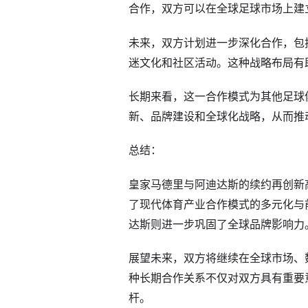
合作，双方可以在全球足球市场上建
未来，双方计划进一步深化合作，包
迷文化和社区活动。这种战略布局有
长期来看，这一合作模式为其他足球
新、品牌建设和全球化战略，从而推
总结：
皇家马德里与阿迪达斯的续约再创新
了现代体育产业合作模式的多元化与
达斯则进一步巩固了全球品牌影响力
展望未来，双方将继续在全球市场、
种长期合作关系不仅对双方具有重要
杆。