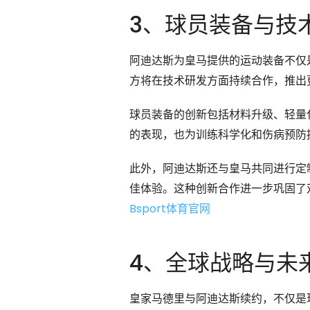
3、球员装备与技
阿迪达斯为皇马提供的运动装备不仅
方将在技术研发方面持续合作，推出
球员装备的创新包括材料升级、轻量
的表现，也为训练科学化和伤病预防
此外，阿迪达斯还与皇马共同进行定
佳体验。这种创新合作进一步巩固了
Bsport体育官网
4、全球战略与未
皇家马德里与阿迪达斯续约，不仅是