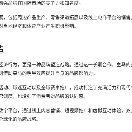
增强品牌在国际市场的竞争力和知名度。
展，包括周边产品生产、零售渠道拓展以及线上电商平台的销售
对当地经济和体育产业产生积极影响。
造
经济行为，更是一种品牌塑造战略。通过这一长期合作，皇马的
则借助皇马的明星效应提升自身的品牌影响力。
活动、球迷互动以及全球赛事推广，成功打造了充满活力和现代
忠诚度，也增强了消费者对品牌的认同感。
数字平台，通过线上内容营销、短视频推广和虚拟互动体验，双
全球化的品牌战略。