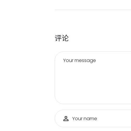
评论
Your message
Your name