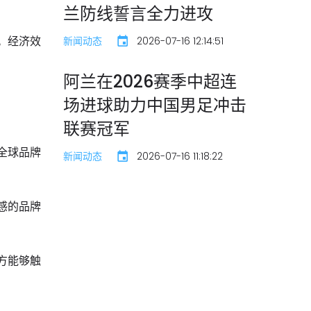
兰防线誓言全力进攻
。经济效
新闻动态
2026-07-16 12:14:51
阿兰在2026赛季中超连
场进球助力中国男足冲击
联赛冠军
全球品牌
新闻动态
2026-07-16 11:18:22
感的品牌
方能够触