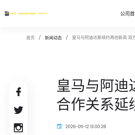
公司首
皇马与阿迪达斯续约再创新高 双
首页
新闻动态
皇马与阿迪
合作关系延
2026-05-12 13:00:28