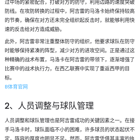
过中场的紧密配合，打破对方的防守，利用边路的速度突破
防线。在攻防转换的过程中，阿吉雷的马洛卡始终保持较高
的节奏，确保在对方还未完全组织起反击时，就能够利用快
速的反击给对方造成威胁。
此外，阿吉雷非常注重整体防守的组织，他要求球队在防守
时能够保持紧凑的阵型，减少对方的进攻空间。正是通过这
种精确的战术布置，马洛卡在阿吉雷的带领下，逐渐增强了
比赛中的战术执行力，在西乙联赛中实现了重返西甲的目
标。
B体育官网
2、人员调整与球队管理
人员调整和球队管理也是阿吉雷成功的关键因素之一。在接
手马洛卡时，球队面临不小的困难，许多球员的状态起伏不
定，阵容的厚度也明显不足。然而，阿吉雷凭借其丰富的执