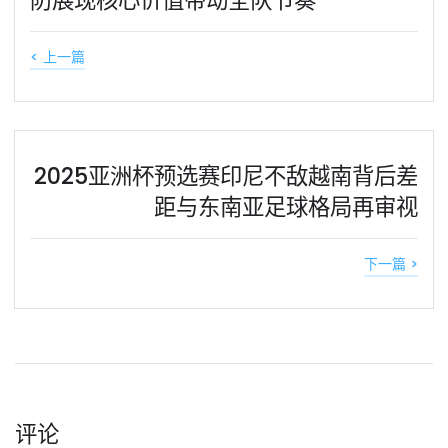
防展现核心价值带动全队节奏
< 上一篇
2025亚洲杯预选赛印尼不敌越南背后差
距与东南亚足球格局再审视
下一篇 >
评论