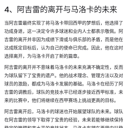
4、阿吉雷的离开与马洛卡的未来
当阿吉雷最终实现了将马洛卡带回西甲的梦想后，他选择了
功成身退，这一决定令许多球迷和业内人士都表示敬佩。阿
吉雷的离开并非因为成绩下滑或与俱乐部的矛盾，而是他在
达成既定目标后，认为自己的使命已完成。因此，他在这时
选择离开，为马洛卡开启了新的篇章。
阿吉雷的离开并不意味着马洛卡的未来充满不确定性，反而
为球队留下了宝贵的遗产。他的战术理念、管理方法以及对
球员的激励，都成为马洛卡发展的基础。马洛卡在经历了阿
吉雷的调教后，球队的竞技水平已经逐步接近西甲标准，未
来的比赛中，他们将继续在西甲赛场上挑战更高的目标。
阿吉雷离开后，马洛卡的球迷也开始展望球队的未来。球队
在阿吉雷的领导下取得了宝贵的经验，未来若能够继续保持