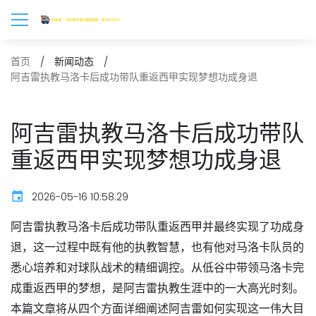
首页
新闻动态
阿吉雷执教马洛卡后成功带队重返西甲实现梦想功成身退
阿吉雷执教马洛卡后成功带队
重返西甲实现梦想功成身退
2026-05-16 10:58:29
阿吉雷执教马洛卡后成功带队重返西甲并最终实现了功成身
退，这一过程中既有他的执教智慧，也有他对马洛卡队员的
悉心培养和对球队战术的精细调控。从低谷中带领马洛卡完
成重返西甲的梦想，是阿吉雷执教生涯中的一大高光时刻。
本篇文章将从四个方面详细阐述阿吉雷如何实现这一伟大目