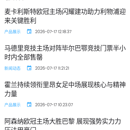
麦卡利斯特欧冠主场闪耀建功助力利物浦迎
来关键胜利
产品展示
2026-07-17 12:18:37
马德里竞技主场对阵毕尔巴鄂竞技门票半小
时内全部售罄
新闻动态
2026-07-17 11:21:21
霍兰持续领衔里昂女足中场展现核心与精神
力量
产品展示
2026-07-17 10:23:07
阿森纳欧冠主场大胜巴黎 展现强势实力力