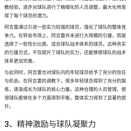
教经验，逐步对球队进行了精细化的人员调整，最大化地发
挥了每个球员的潜力。
阿吉雷通过引进一些实力较强的球员，强化了球队的整体竞
争力。在转会市场上，阿吉雷并未进行大规模的引援，而是
选择了一些性价比高、适合球队战术体系的球员。这种务实
的引援方式，不仅提升了球队的实力，还能够使球队的战术
体系更加完善。
与此同时，阿吉雷也对球队内的年轻球员给予了充分的信任
与机会。在阿吉雷的调教下，很多年轻球员得到了充分的锻
炼，逐渐成长为球队的核心力量。这种合理的人员管理，使
得球队能够在多个方面得到平衡，整体实力得到了显著的提
升。
3、精神激励与球队凝聚力