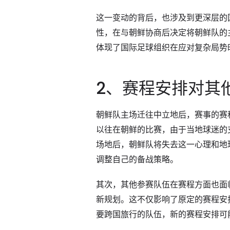
这一变动的背后，也涉及到更深层的
性，在与朝鲜协商后决定将朝鲜队的
体现了国际足球组织在应对复杂局势
2、赛程安排对其
朝鲜队主场迁往中立地后，赛事的赛
以往在朝鲜的比赛，由于当地球迷的
场地后，朝鲜队将失去这一心理和地
调整自己的备战策略。
其次，其他参赛队伍在赛程方面也面
新规划。这不仅影响了原定的赛程安
要跨国旅行的队伍，新的赛程安排可