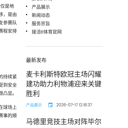
仅仅是地
产品展示
移，是由
新闻动态
支参赛队
服务宗旨
赛程安排
接洽B体育官网
最新发布
麦卡利斯特欧冠主场闪耀
的持续紧
建功助力利物浦迎来关键
受到安全
胜利
题凸显。
产品展示
2026-07-17 12:18:37
在球场上
赛事的顺
马德里竞技主场对阵毕尔