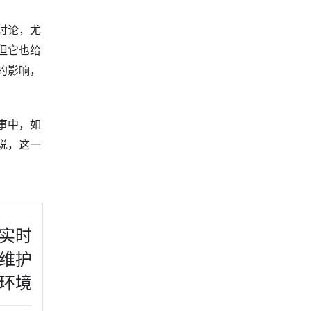
讨论，尤
但它也给
的影响，
事中，如
说，这一
术实时
维护
环境