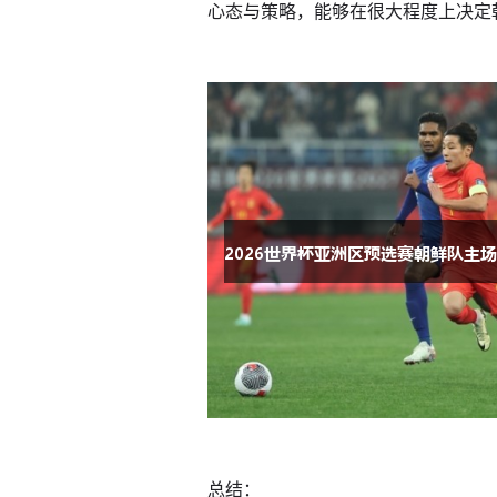
心态与策略，能够在很大程度上决定
总结：