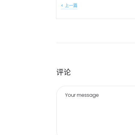
< 上一篇
评论
Your message