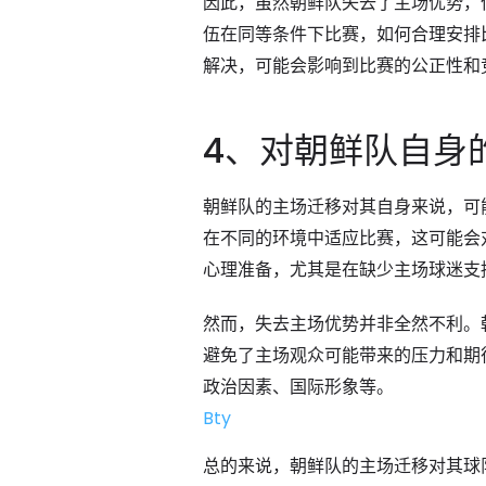
因此，虽然朝鲜队失去了主场优势，
伍在同等条件下比赛，如何合理安排
解决，可能会影响到比赛的公正性和
4、对朝鲜队自身
朝鲜队的主场迁移对其自身来说，可
在不同的环境中适应比赛，这可能会
心理准备，尤其是在缺少主场球迷支
然而，失去主场优势并非全然不利。
避免了主场观众可能带来的压力和期
政治因素、国际形象等。
Bty
总的来说，朝鲜队的主场迁移对其球