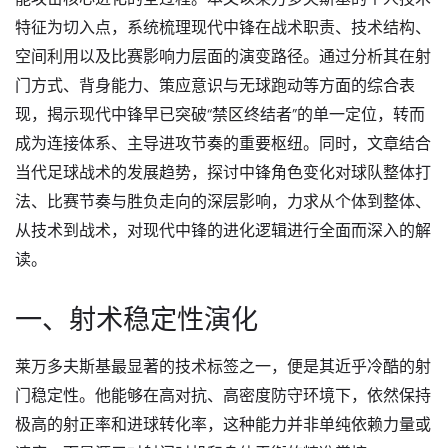
特征为切入点，系统梳理现代中锋在战术职责、技术结构、
空间利用以及比赛影响力层面的演变路径。通过分析其在射
门方式、背身能力、策应意识与无球跑动等方面的综合表
现，揭示现代中锋早已突破“禁区终结者”的单一定位，转而
成为连接体系、主导进攻节奏的重要枢纽。同时，文章结合
当代足球战术的发展趋势，探讨中锋角色变化对球队整体打
法、比赛节奏与胜负走向的深层影响，力求从个体到整体、
从技术到战术，对现代中锋的进化逻辑进行全面而深入的解
读。
一、射术稳定性演化
莱万多夫斯基最显著的技术标签之一，便是其近乎冷酷的射
门稳定性。他能够在高对抗、高密度防守环境下，依然保持
极高的射正率和进球转化率，这种能力并非单纯依赖力量或