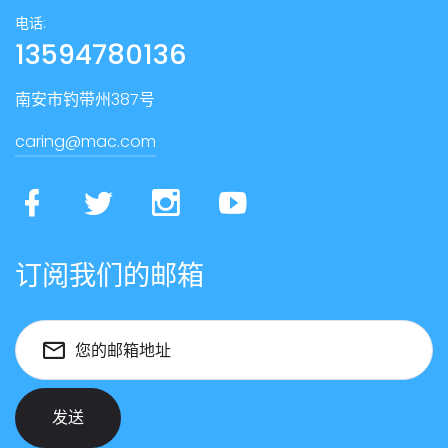
电话:
13594780136
南安市钓带州387号
caring@mac.com
订阅我们的邮箱
您的邮箱地址
发送