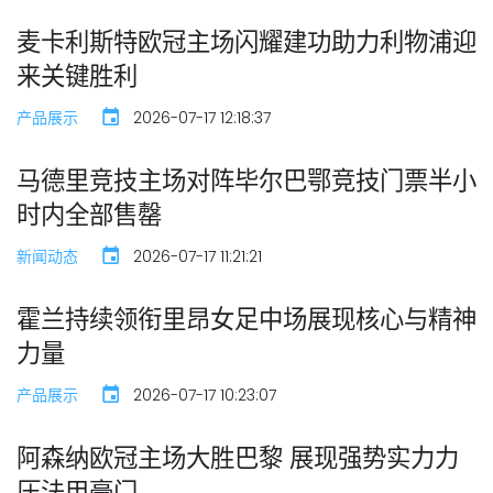
麦卡利斯特欧冠主场闪耀建功助力利物浦迎
来关键胜利
产品展示
2026-07-17 12:18:37
马德里竞技主场对阵毕尔巴鄂竞技门票半小
时内全部售罄
新闻动态
2026-07-17 11:21:21
霍兰持续领衔里昂女足中场展现核心与精神
力量
产品展示
2026-07-17 10:23:07
阿森纳欧冠主场大胜巴黎 展现强势实力力
压法甲豪门