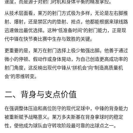
速度，而是源于对射门时机和身体平衡的精准掌控。
从技术层面看，莱万的射门方式极为多样，无论是左右脚推
射、爆射，还是禁区内的垫射、抢点，他都能根据来球线路
迅速做出最优选择。这种“低准备时间”的射门能力，正是现
代中锋在快节奏比赛中生存与致胜的关键。
更重要的是，莱万在射门选择上极少勉强出脚。他善于通过
微小的停顿、假动作或身体晃动，为自己创造更高成功率的
射门角度，这反映出现代中锋从“拼机会”向“制造高质量机
会”的思维转变。
二、背身与支点价值
在强调整体压迫和高位防守的现代足球中，中锋的背身能力
被重新赋予战略意义。莱万多夫斯基在背身拿球时的稳定
性，使他成为球队由守转攻阶段最可靠的出球点之一。