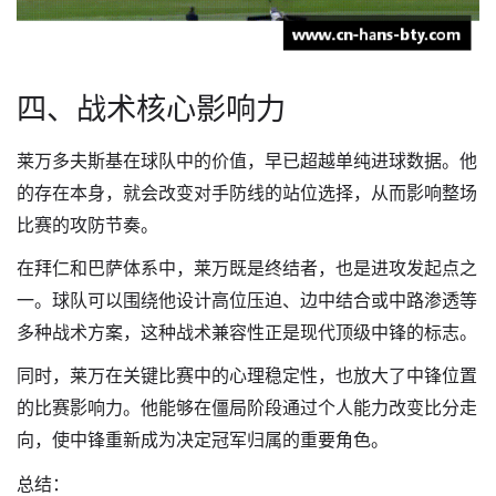
四、战术核心影响力
莱万多夫斯基在球队中的价值，早已超越单纯进球数据。他
的存在本身，就会改变对手防线的站位选择，从而影响整场
比赛的攻防节奏。
在拜仁和巴萨体系中，莱万既是终结者，也是进攻发起点之
一。球队可以围绕他设计高位压迫、边中结合或中路渗透等
多种战术方案，这种战术兼容性正是现代顶级中锋的标志。
同时，莱万在关键比赛中的心理稳定性，也放大了中锋位置
的比赛影响力。他能够在僵局阶段通过个人能力改变比分走
向，使中锋重新成为决定冠军归属的重要角色。
总结：