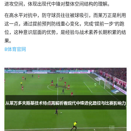
进攻空间，体现出现代中锋对整体空间结构的理解。
在高水平对抗中，防守球员往往被球吸引，而莱万正是利用
这一点，通过提前预判防线重心变化，完成“提前一步”的跑
位，这种意识层面的优势，是经验与战术素养长期积累的结
果。
B体育官网