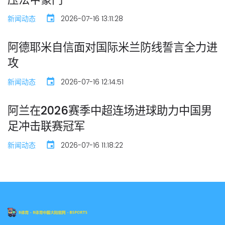
新闻动态
2026-07-16 13:11:28
阿德耶米自信面对国际米兰防线誓言全力进
攻
新闻动态
2026-07-16 12:14:51
阿兰在2026赛季中超连场进球助力中国男
足冲击联赛冠军
新闻动态
2026-07-16 11:18:22