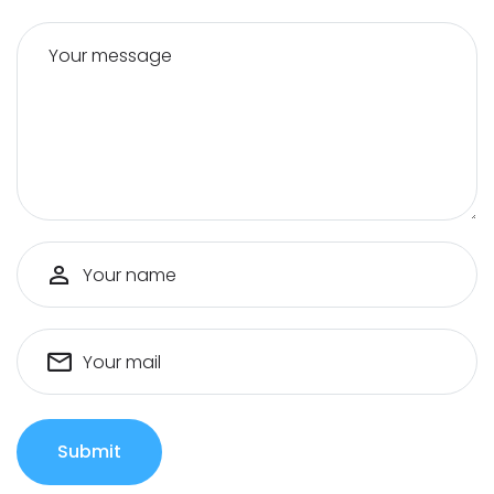
Your message
Your name
Your mail
Submit