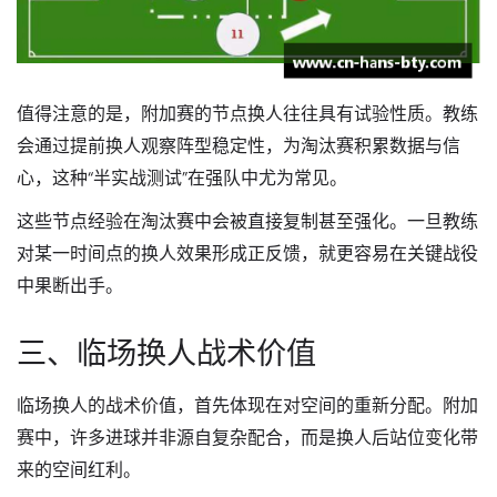
值得注意的是，附加赛的节点换人往往具有试验性质。教练
会通过提前换人观察阵型稳定性，为淘汰赛积累数据与信
心，这种“半实战测试”在强队中尤为常见。
这些节点经验在淘汰赛中会被直接复制甚至强化。一旦教练
对某一时间点的换人效果形成正反馈，就更容易在关键战役
中果断出手。
三、临场换人战术价值
临场换人的战术价值，首先体现在对空间的重新分配。附加
赛中，许多进球并非源自复杂配合，而是换人后站位变化带
来的空间红利。