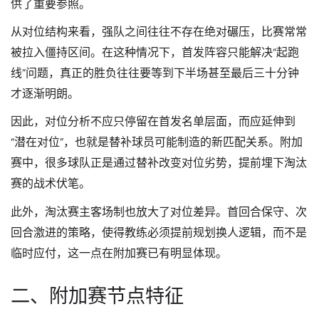
供了重要参照。
从对位结构来看，强队之间往往不存在绝对碾压，比赛常常
被拉入僵持区间。在这种情况下，首发阵容只能解决“起跑
线”问题，真正的胜负往往要等到下半场甚至最后三十分钟
才逐渐明朗。
因此，对位分析不应只停留在首发名单层面，而应延伸到
“潜在对位”，也就是替补球员可能制造的新匹配关系。附加
赛中，很多球队正是通过替补改变对位劣势，提前埋下淘汰
赛的战术伏笔。
此外，淘汰赛主客场制也放大了对位差异。首回合保守、次
回合激进的策略，使得教练必须提前规划换人逻辑，而不是
临时应付，这一点在附加赛已有明显体现。
二、附加赛节点特征