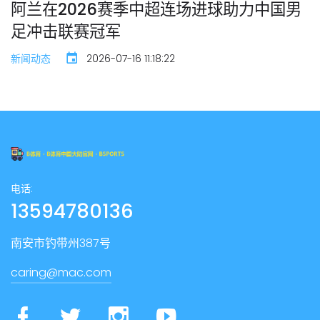
阿兰在2026赛季中超连场进球助力中国男
足冲击联赛冠军
新闻动态
2026-07-16 11:18:22
电话:
13594780136
南安市钓带州387号
caring@mac.com