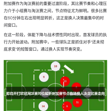
附加赛作为淘汰赛前的重要过渡阶段，其比赛节奏和心理压
力介于小组赛与淘汰赛之间，节点特征尤为鲜明。很多比赛
在60分钟左右出现明显转折，这正是换人决策最集中的时
间窗口。
在这一阶段，体能下降与战术惯性同时出现，首发球员的执
行力开始波动。附加赛中，一些球队正是抓住对手“还未彻
底求变”的短暂窗口，通过换人实现节奏突变。