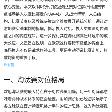
核心变量。本文以“即将开打欧冠淘汰赛对位解析附加赛节
点临场换人决定比赛走向”为中心，从战术博弈、人员结
构、比赛节奏以及教练决策四个维度展开系统分析。通过对
附加赛实战案例的拆解，揭示换人时机、换人类型与对位调
整之间的内在逻辑，进一步探讨其在淘汰赛高压环境中的放
大效应。文章旨在说明，在欧冠这样容错率极低的舞台上，
临场换人不仅是战术修补工具，更是主动塑造比赛走势、打
破均衡的重要手段。
B体育
一、淘汰赛对位格局
欧冠淘汰赛的最大特点在于对位高度明确，每一组对阵都意
味着两种战术体系的正面碰撞。附加赛阶段已经初步展示了
各支球队在面对特定风格对手时的应对思路，这为淘汰赛提