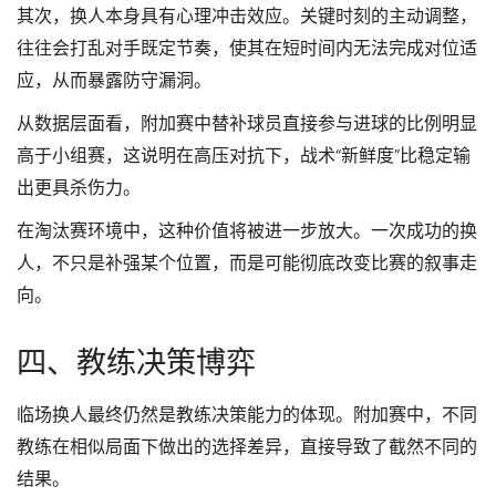
其次，换人本身具有心理冲击效应。关键时刻的主动调整，
往往会打乱对手既定节奏，使其在短时间内无法完成对位适
应，从而暴露防守漏洞。
从数据层面看，附加赛中替补球员直接参与进球的比例明显
高于小组赛，这说明在高压对抗下，战术“新鲜度”比稳定输
出更具杀伤力。
在淘汰赛环境中，这种价值将被进一步放大。一次成功的换
人，不只是补强某个位置，而是可能彻底改变比赛的叙事走
向。
四、教练决策博弈
临场换人最终仍然是教练决策能力的体现。附加赛中，不同
教练在相似局面下做出的选择差异，直接导致了截然不同的
结果。