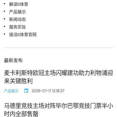
解读B体育
产品展示
新闻动态
服务宗旨
接洽B体育官网
最新发布
麦卡利斯特欧冠主场闪耀建功助力利物浦迎
来关键胜利
产品展示
2026-07-17 12:18:37
马德里竞技主场对阵毕尔巴鄂竞技门票半小
时内全部售罄