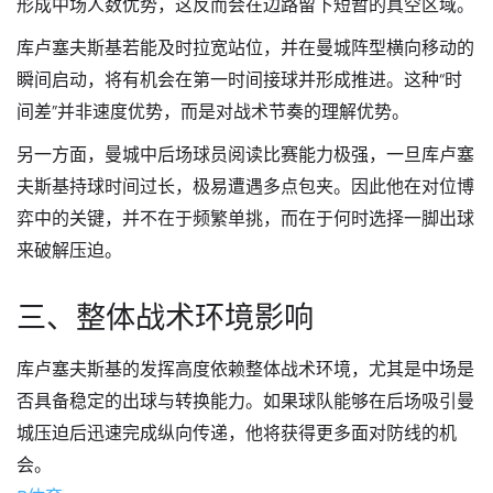
形成中场人数优势，这反而会在边路留下短暂的真空区域。
库卢塞夫斯基若能及时拉宽站位，并在曼城阵型横向移动的
瞬间启动，将有机会在第一时间接球并形成推进。这种“时
间差”并非速度优势，而是对战术节奏的理解优势。
另一方面，曼城中后场球员阅读比赛能力极强，一旦库卢塞
夫斯基持球时间过长，极易遭遇多点包夹。因此他在对位博
弈中的关键，并不在于频繁单挑，而在于何时选择一脚出球
来破解压迫。
三、整体战术环境影响
库卢塞夫斯基的发挥高度依赖整体战术环境，尤其是中场是
否具备稳定的出球与转换能力。如果球队能够在后场吸引曼
城压迫后迅速完成纵向传递，他将获得更多面对防线的机
会。