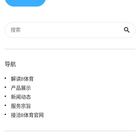
导航
解读B体育
产品展示
新闻动态
服务宗旨
接洽B体育官网