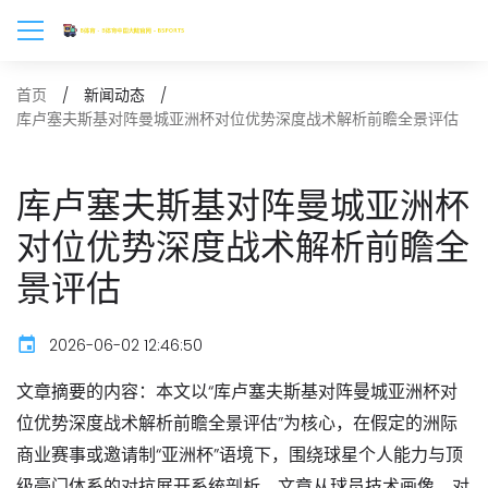
首页
新闻动态
库卢塞夫斯基对阵曼城亚洲杯对位优势深度战术解析前瞻全景评估
库卢塞夫斯基对阵曼城亚洲杯
对位优势深度战术解析前瞻全
景评估
2026-06-02 12:46:50
文章摘要的内容：本文以“库卢塞夫斯基对阵曼城亚洲杯对
位优势深度战术解析前瞻全景评估”为核心，在假定的洲际
商业赛事或邀请制“亚洲杯”语境下，围绕球星个人能力与顶
级豪门体系的对抗展开系统剖析。文章从球员技术画像、对