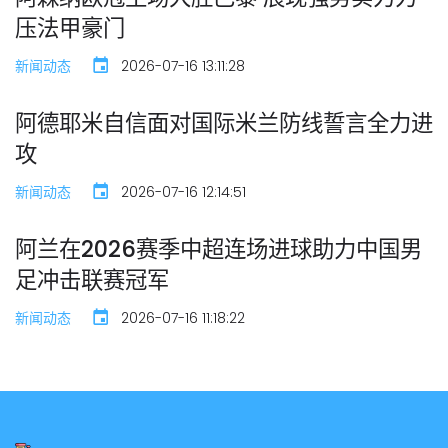
压法甲豪门
新闻动态
2026-07-16 13:11:28
阿德耶米自信面对国际米兰防线誓言全力进
攻
新闻动态
2026-07-16 12:14:51
阿兰在2026赛季中超连场进球助力中国男
足冲击联赛冠军
新闻动态
2026-07-16 11:18:22