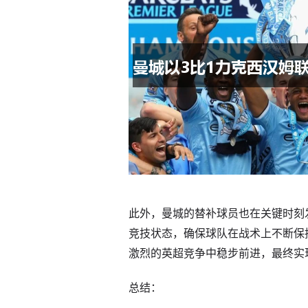
此外，曼城的替补球员也在关键时刻
竞技状态，确保球队在战术上不断保
激烈的英超竞争中稳步前进，最终实
总结：