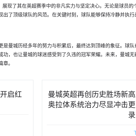
中，展现了其在英超赛季中的非凡实力与坚定决心。无论是球员的
现出了顶级球队的风范。在关键时刻，球队能够保持冷静并执行
更是曼城历经多年的努力与积累后，最终达到顶峰的象征。球队
成功，也让曼城的球迷感受到了久违的冠军荣耀。未来，曼城无
篇章。
 开启红
曼城英超再创历史胜场新高
奥拉体系统治力尽显冲击更
录