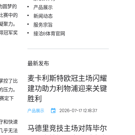
功圆梦的
产品展示
比赛中的
新闻动态
凝聚力。
服务宗旨
得冠军奖
接洽B体育官网
最新发布
麦卡利斯特欧冠主场闪耀
掌控了比
建功助力利物浦迎来关键
的压力。
胜利
赛定下
产品展示
2026-07-17 12:18:37
守和快速
马德里竞技主场对阵毕尔
几乎无法