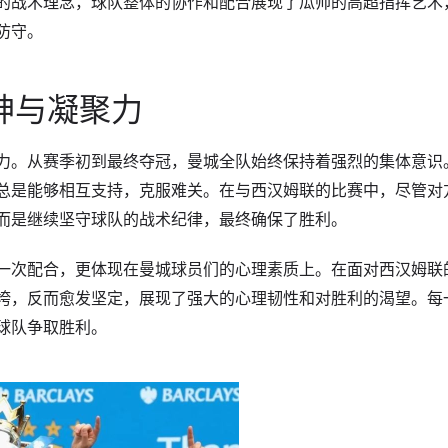
的战术理念，球队整体的协作和配合展现了瓜帅的高超指挥艺术
防守。
神与凝聚力
力。从赛季初到最终夺冠，曼城全队始终保持着强烈的集体意识
总是能够相互支持，克服难关。在与西汉姆联的比赛中，尽管对
而是继续坚守球队的战术纪律，最终确保了胜利。
一次配合，更体现在曼城球员们的心理素质上。在面对西汉姆联
垮，反而愈发坚定，展现了强大的心理韧性和对胜利的渴望。每
球队争取胜利。