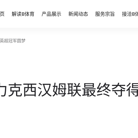
页
解读B体育
产品展示
新闻动态
服务宗旨
接洽B
得英超冠军圆梦
1力克西汉姆联最终夺