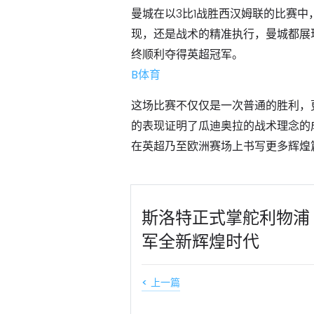
曼城在以3比1战胜西汉姆联的比赛
现，还是战术的精准执行，曼城都展
终顺利夺得英超冠军。
B体育
这场比赛不仅仅是一次普通的胜利，
的表现证明了瓜迪奥拉的战术理念的
在英超乃至欧洲赛场上书写更多辉煌
斯洛特正式掌舵利物浦
军全新辉煌时代
< 上一篇