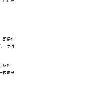
，也让曼
。即便在
方一度扳
的反扑
一位球员