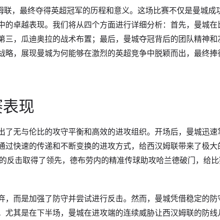
汉姆联，最终夺得英超冠军的历程和意义。这场比赛不仅是曼城成
中的卓越表现。我们将从四个方面进行详细分析：首先，曼城在
第三，瓜迪奥拉的战术布置；最后，曼城夺冠背后的团队精神和
战略，展现曼城为何能够在激烈的英超竞争中脱颖而出，最终捧
赛表现
出了无与伦比的攻守平衡和高效的进攻组织。开场后，曼城迅速
通过快速的传递和不断变换的进攻方式，给西汉姆联带来了极大
彩的反击取得了领先，德布劳内的精准传球助攻哈兰德破门，给比
弃，而是加强了防守并尝试进行反击。然而，曼城凭借稳定的防
。尤其是在下半场，曼城在进攻端的连续威胁让西汉姆联的防线