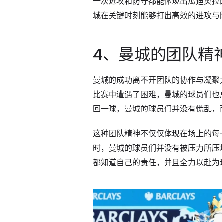
一次进攻和防守都能体现出瓜迪奥拉
城在关键时刻能够打出高效的进攻与
4、曼城的团队精
曼城的成功离不开团队的协作与凝聚
比赛中遭遇了困难，曼城的球员们也
回一球，曼城的球员们并没有慌乱，
这种团队精神不仅仅体现在场上的每
时，曼城的球员们并没有被压力所压
都知道自己的责任，并且全力以赴为