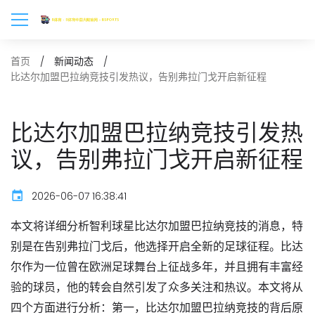
首页
新闻动态
比达尔加盟巴拉纳竞技引发热议，告别弗拉门戈开启新征程
比达尔加盟巴拉纳竞技引发热
议，告别弗拉门戈开启新征程
2026-06-07 16:38:41
本文将详细分析智利球星比达尔加盟巴拉纳竞技的消息，特
别是在告别弗拉门戈后，他选择开启全新的足球征程。比达
尔作为一位曾在欧洲足球舞台上征战多年，并且拥有丰富经
验的球员，他的转会自然引发了众多关注和热议。本文将从
四个方面进行分析：第一，比达尔加盟巴拉纳竞技的背后原