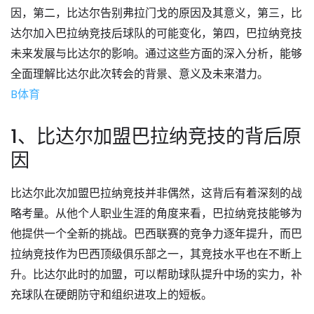
因，第二，比达尔告别弗拉门戈的原因及其意义，第三，比
达尔加入巴拉纳竞技后球队的可能变化，第四，巴拉纳竞技
未来发展与比达尔的影响。通过这些方面的深入分析，能够
全面理解比达尔此次转会的背景、意义及未来潜力。
B体育
1、比达尔加盟巴拉纳竞技的背后原
因
比达尔此次加盟巴拉纳竞技并非偶然，这背后有着深刻的战
略考量。从他个人职业生涯的角度来看，巴拉纳竞技能够为
他提供一个全新的挑战。巴西联赛的竞争力逐年提升，而巴
拉纳竞技作为巴西顶级俱乐部之一，其竞技水平也在不断上
升。比达尔此时的加盟，可以帮助球队提升中场的实力，补
充球队在硬朗防守和组织进攻上的短板。