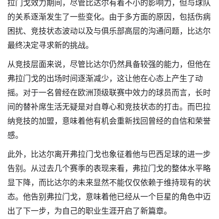
拉门戈效力期间，尽管比达尔有着不小的影响力，但与球队
的关系逐渐发生了一些变化。由于多方面的原因，包括伤病
困扰、竞技状态波动以及与俱乐部高层的沟通问题，比达尔
最终决定寻求新的挑战。
从竞技层面来说，尽管比达尔仍然具备较强的能力，但他在
弗拉门戈的出场时间逐渐减少，这让他在心态上产生了动
摇。对于一名曾经在欧洲顶级联赛中效力的球员而言，长时
间的替补席生活无疑是对自尊心和竞技状态的打击。而巴拉
纳竞技的加盟，意味着他有机会重新找回曾经的自信和荣誉
感。
此外，比达尔离开弗拉门戈也象征着他与巴西足球的进一步
告别。从过去几个赛季的表现来看，弗拉门戈的整体水平略
显下降，而比达尔的未来显然不能仅仅依赖于维持现有的状
态。他告别弗拉门戈，意味着他已经从一个巨星的角色中迈
出了下一步，为自己的职业生涯开启了新篇章。