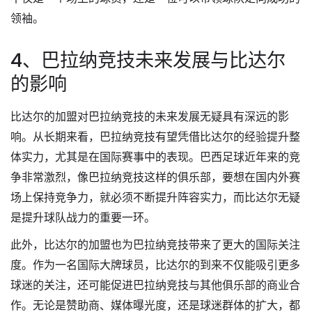
领袖。
4、巴拉纳竞技未来发展与比达尔
的影响
比达尔的加盟对巴拉纳竞技的未来发展无疑具有深远的影
响。从长期来看，巴拉纳竞技有望凭借比达尔的经验提升整
体实力，尤其是在国际赛事中的表现。巴西足球近年来的竞
争非常激烈，像巴拉纳竞技这样的俱乐部，要想在国内外赛
场上保持竞争力，就必须不断提升阵容实力，而比达尔无疑
是提升球队战力的重要一环。
此外，比达尔的加盟也为巴拉纳竞技带来了更大的国际关注
度。作为一名国际大牌球员，比达尔的到来不仅能吸引更多
球迷的关注，还可能促进巴拉纳竞技与其他俱乐部的商业合
作。无论是赞助商、媒体曝光度，还是球迷群体的扩大，都