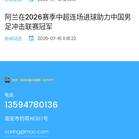
阿兰在2026赛季中超连场进球助力中国男
足冲击联赛冠军
新闻动态
2026-07-16 11:18:22
电话:
13594780136
南安市钓带州387号
caring@mac.com