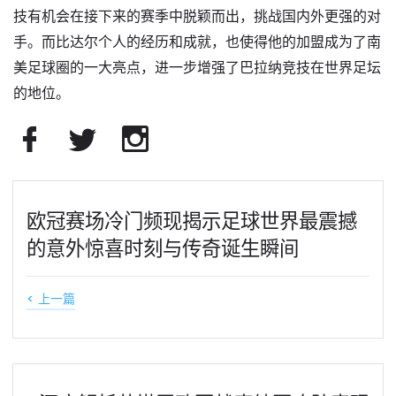
技有机会在接下来的赛季中脱颖而出，挑战国内外更强的对
手。而比达尔个人的经历和成就，也使得他的加盟成为了南
美足球圈的一大亮点，进一步增强了巴拉纳竞技在世界足坛
的地位。
欧冠赛场冷门频现揭示足球世界最震撼
的意外惊喜时刻与传奇诞生瞬间
< 上一篇