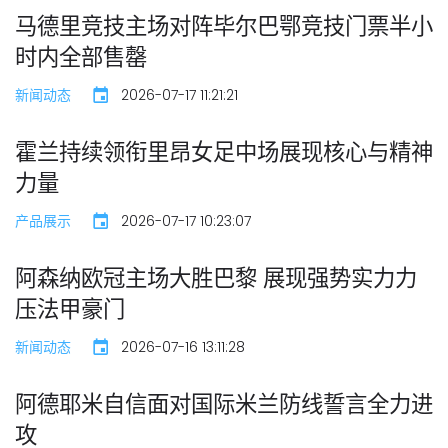
马德里竞技主场对阵毕尔巴鄂竞技门票半小
时内全部售罄
新闻动态
2026-07-17 11:21:21
霍兰持续领衔里昂女足中场展现核心与精神
力量
产品展示
2026-07-17 10:23:07
阿森纳欧冠主场大胜巴黎 展现强势实力力
压法甲豪门
新闻动态
2026-07-16 13:11:28
阿德耶米自信面对国际米兰防线誓言全力进
攻