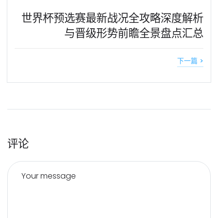
世界杯预选赛最新战况全攻略深度解析
与晋级形势前瞻全景盘点汇总
下一篇 >
评论
Your message