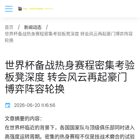
首页
新闻动态
世界杯备战热身赛程密集考验板凳深度 转会风云再起豪门博弈阵容
轮换
世界杯备战热身赛程密集考验
板凳深度 转会风云再起豪门
博弈阵容轮换
2026-06-20 11:16:56
文章摘要的内容：
在世界杯临近的背景下，各国国家队与顶级俱乐部同时进入
高强度运转周期。密集的热身赛程不仅是技战术磨合的试验