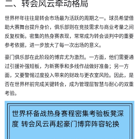
二、转会风云牵动格局
世界杯年往往是转会市场最为活跃的周期之一。球员希望借
助大赛舞台提升身价，俱乐部则在竞技需求与商业考量之间
反复权衡。密集的热身赛表现，常常成为转会谈判中的重要
参考依据，进一步放大了每一次出场的意义。
豪门俱乐部在此阶段的博弈尤为激烈。一方面，他们需要通
过引援补强短板，为新赛季和多线作战做好准备；另一方
面，又要警惕过度投入带来的财政与更衣室风险。因此，是
否在世界杯前完成关键转会，成为管理层智慧与耐心的双重
考验。