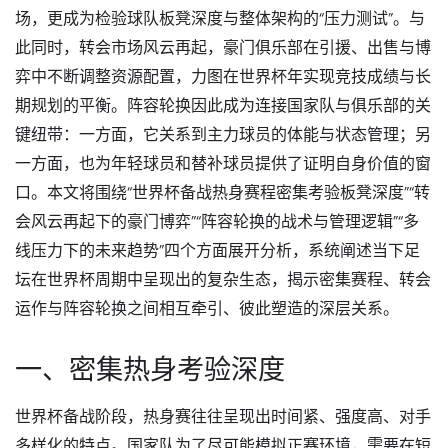
场，更成为检验球队板凳深度与整体架构的“压力测试”。与
此同时，转会市场风云再起，豪门俱乐部在引援、出售与博
弈中不断调整资源配置，力图在世界杯年实现竞技成绩与长
期规划的平衡。阵容轮换因此成为连接国家队与俱乐部的关
键纽带：一方面，它关系到主力球员的体能与状态管理；另
一方面，也为年轻球员和替补球员提供了证明自身价值的窗
口。本文将围绕“世界杯备战热身赛程密集考验板凳深度”“转
会风云再起下的豪门博弈”“阵容轮换的战术与管理逻辑”“多
线压力下的未来趋势”四个方面展开分析，系统阐述当下足
坛在世界杯周期中呈现出的复杂生态，揭示密集赛程、转会
运作与阵容轮换之间相互牵引、彼此塑造的深层关系。
一、密集热身考验深度
世界杯备战阶段，热身赛往往呈现出时间紧、强度高、对手
多样化的特点。国家队为了尽可能模拟正赛环境，需要在短