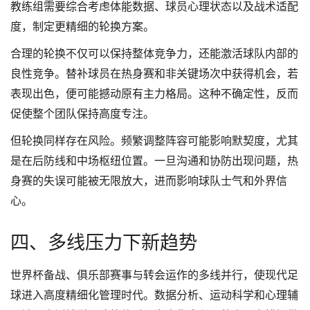
教练组需要综合考虑体能数据、球员心理状态以及战术适配
度，制定更精细的轮换方案。
合理的轮换不仅可以保持整体竞争力，还能激活球队内部的
良性竞争。替补球员在热身赛和非关键场次中获得机会，若
表现出色，便可能撼动原有主力格局。这种不确定性，反而
促使整个团队保持高度专注。
但轮换同样存在风险。频繁调整阵容可能影响默契度，尤其
是在后防线和中场枢纽位置。一旦沟通和协防出现问题，热
身赛的失误可能被无限放大，进而影响球队士气和外界信
心。
四、多线压力下新趋势
世界杯备战、俱乐部赛事与转会运作的多线并行，使现代足
球进入高度精细化管理时代。数据分析、运动科学和心理辅