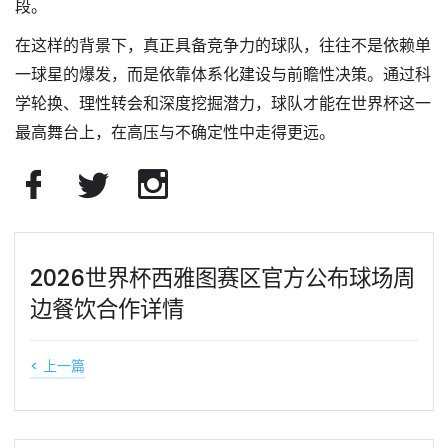
段。
在这样的背景下，真正具备竞争力的球队，往往不是依赖单
一球星的爆发，而是依靠体系化建设与前瞻性决策。通过科
学轮换、理性转会和深度挖掘潜力，球队才能在世界杯这一
最高舞台上，在高压与不确定性中走得更远。
2026世界杯西雅图赛区官方公布球场周
边餐饮合作详情
< 上一篇