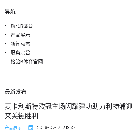
导航
解读B体育
产品展示
新闻动态
服务宗旨
接洽B体育官网
最新发布
麦卡利斯特欧冠主场闪耀建功助力利物浦迎
来关键胜利
产品展示
2026-07-17 12:18:37