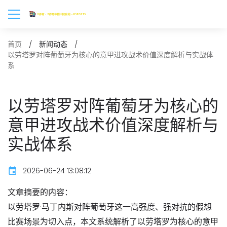
首页
新闻动态
以劳塔罗对阵葡萄牙为核心的意甲进攻战术价值深度解析与实战体
系
以劳塔罗对阵葡萄牙为核心的
意甲进攻战术价值深度解析与
实战体系
2026-06-24 13:08:12
文章摘要的内容：
以劳塔罗·马丁内斯对阵葡萄牙这一高强度、强对抗的假想
比赛场景为切入点，本文系统解析了以劳塔罗为核心的意甲