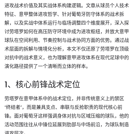
进攻战术价值及其实战体系构建逻辑。文章从球员个人技术
特征、意甲整体进攻哲学、针对葡萄牙防守体系的战术拆
解，以及实战中体系运行与临场调整四个维度展开，深入探
讨劳塔罗如何在高压防守环境中成为进攻枢纽，并放大意甲
球队在空间利用、节奏控制与战术协同方面的优势。通过战
术层面的拆解与情境化分析，本文不仅还原了劳塔罗在顶级
对抗中的战术意义，也为理解意甲进攻体系在现代足球中的
演化路径提供了一个清晰而立体的样本。
1、核心前锋战术定位
劳塔罗在意甲体系中的战术定位，并非传统意义上的禁区
“终结者”，而是兼具支点、串联与反抢职责的现代核心前
锋。面对葡萄牙这样强调身体对抗与区域压缩的球队，他的
活动范围往往从中锋位延展到肋部与中场前沿，为球队制造
进攻层次。