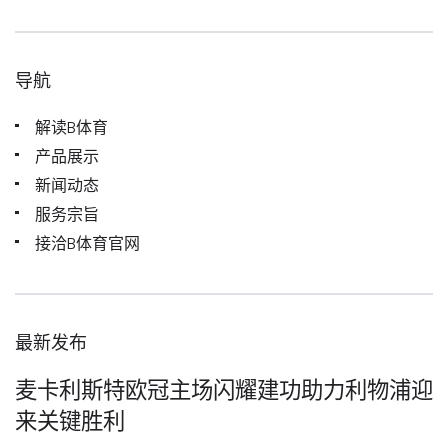
导航
解读B体育
产品展示
新闻动态
服务宗旨
接洽B体育官网
最新发布
麦卡利斯特欧冠主场闪耀建功助力利物浦迎
来关键胜利