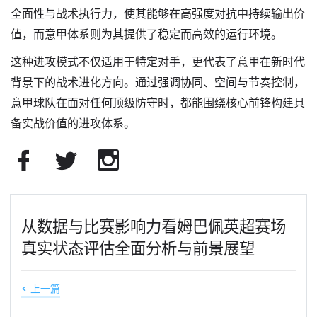
全面性与战术执行力，使其能够在高强度对抗中持续输出价
值，而意甲体系则为其提供了稳定而高效的运行环境。
这种进攻模式不仅适用于特定对手，更代表了意甲在新时代
背景下的战术进化方向。通过强调协同、空间与节奏控制，
意甲球队在面对任何顶级防守时，都能围绕核心前锋构建具
备实战价值的进攻体系。
从数据与比赛影响力看姆巴佩英超赛场
真实状态评估全面分析与前景展望
< 上一篇