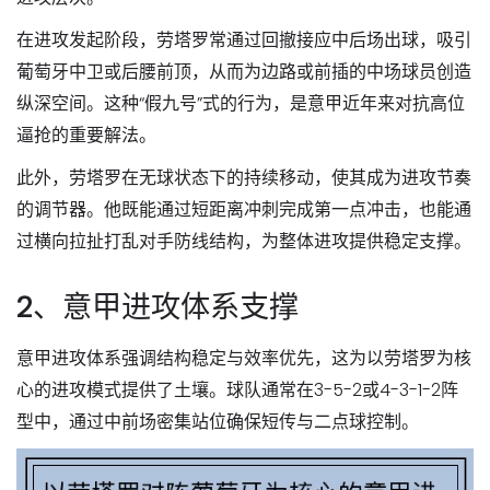
在进攻发起阶段，劳塔罗常通过回撤接应中后场出球，吸引
葡萄牙中卫或后腰前顶，从而为边路或前插的中场球员创造
纵深空间。这种“假九号”式的行为，是意甲近年来对抗高位
逼抢的重要解法。
此外，劳塔罗在无球状态下的持续移动，使其成为进攻节奏
的调节器。他既能通过短距离冲刺完成第一点冲击，也能通
过横向拉扯打乱对手防线结构，为整体进攻提供稳定支撑。
2、意甲进攻体系支撑
意甲进攻体系强调结构稳定与效率优先，这为以劳塔罗为核
心的进攻模式提供了土壤。球队通常在3-5-2或4-3-1-2阵
型中，通过中前场密集站位确保短传与二点球控制。