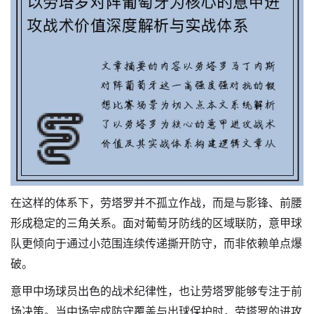
在这样的体系下，劳塔罗并不孤立作战，而是与影锋、前腰
形成稳定的三角关系。面对葡萄牙防线的区域联防，意甲球
队更倾向于通过小范围连续传递撕开防守，而非依赖单点爆
破。
意甲中场球员出色的战术纪律性，也让劳塔罗能够专注于前
场决策。当中场完成防守覆盖与出球保护时，劳塔罗的进攻