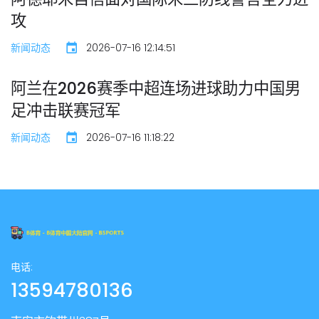
攻
新闻动态
2026-07-16 12:14:51
阿兰在2026赛季中超连场进球助力中国男
足冲击联赛冠军
新闻动态
2026-07-16 11:18:22
电话:
13594780136