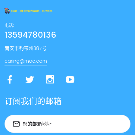
电话:
13594780136
南安市钓带州387号
caring@mac.com
订阅我们的邮箱
您的邮箱地址