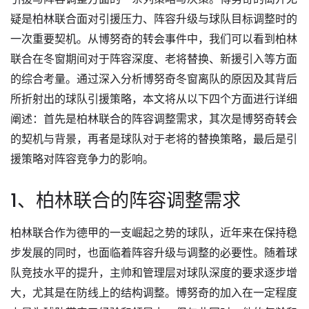
疑是柏林联合面对引援压力、阵容升级与球队目标调整时的
一次重要契机。从博努奇的转会事件中，我们可以看到柏林
联合在冬窗期间对于阵容深度、老将替换、新援引入等方面
的综合考量。通过深入分析博努奇冬窗离队的原因及其背后
所折射出的球队引援策略，本文将从以下四个方面进行详细
阐述：首先是柏林联合的阵容调整需求，其次是博努奇转会
的契机与背景，再者是球队对于老将的替换策略，最后是引
援策略对阵容竞争力的影响。
1、柏林联合的阵容调整需求
柏林联合作为德甲的一支崛起之势的球队，近年来在保持稳
步发展的同时，也面临着阵容升级与调整的必要性。随着球
队竞技水平的提升，主帅和管理层对球队深度的要求逐步增
大，尤其是在防线上的结构调整。博努奇的加入在一定程度