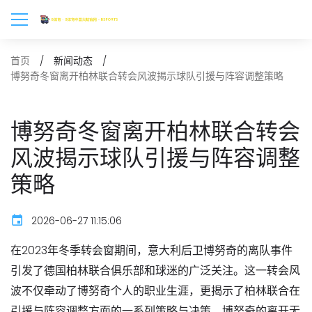
首页
新闻动态
博努奇冬窗离开柏林联合转会风波揭示球队引援与阵容调整策略
博努奇冬窗离开柏林联合转会
风波揭示球队引援与阵容调整
策略
2026-06-27 11:15:06
在2023年冬季转会窗期间，意大利后卫博努奇的离队事件
引发了德国柏林联合俱乐部和球迷的广泛关注。这一转会风
波不仅牵动了博努奇个人的职业生涯，更揭示了柏林联合在
引援与阵容调整方面的一系列策略与决策。博努奇的离开无