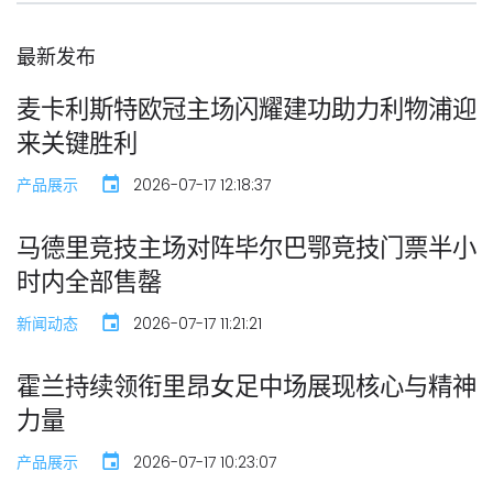
最新发布
麦卡利斯特欧冠主场闪耀建功助力利物浦迎
来关键胜利
产品展示
2026-07-17 12:18:37
马德里竞技主场对阵毕尔巴鄂竞技门票半小
时内全部售罄
新闻动态
2026-07-17 11:21:21
霍兰持续领衔里昂女足中场展现核心与精神
力量
产品展示
2026-07-17 10:23:07