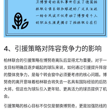
4、引援策略对阵容竞争力的影响
柏林联合的引援策略在博努奇离队后显得尤为重要。对于一
支目标明确且逐步崛起的球队来说，如何通过引援提升阵容
的整体竞争力，是每个转会窗中必须要考虑的核心问题。博
努奇的离开意味着柏林联合将失去一名具有国际经验的后防
大将，但这也为球队引入更年轻、更具活力的球员提供了机
会。
引援策略的核心目标不仅仅是替换博努奇，更是加强防线的