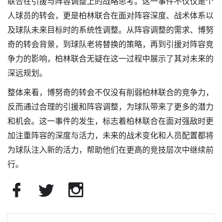
联合在引援与阵容调整上的战略思考。这一事件不仅仅是个
人球员的转会，更是柏林联合在面对阵容深度、战术体系以
及球队未来目标时的系统性调整。从阵容调整的需求、博努
奇的转会背景，到球队老将替换的策略，再到引援对阵容竞
争力的影响，柏林联合无疑在这一过程中展示了其对未来的
深远规划。
整体来看，博努奇的转会不仅没有削弱柏林联合的竞争力，
反而通过合理的引援和阵容调整，为球队带来了更多的潜力
和机会。这一事件的发生，标志着柏林联合在面对强敌时更
加注重阵容的深度与活力，未来的战术变化和人员配置都将
为球队注入新的活力，帮助他们在更高的竞技层次中继续前
行。