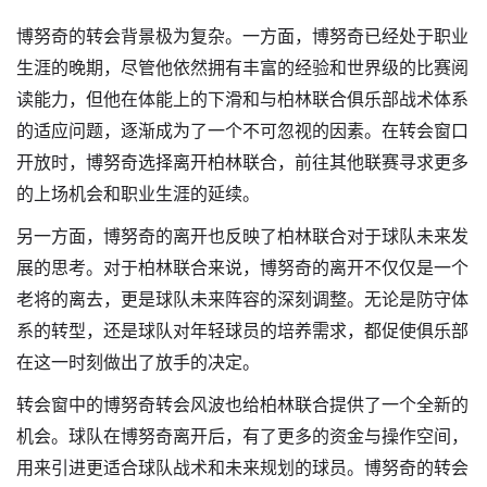
博努奇的转会背景极为复杂。一方面，博努奇已经处于职业
生涯的晚期，尽管他依然拥有丰富的经验和世界级的比赛阅
读能力，但他在体能上的下滑和与柏林联合俱乐部战术体系
的适应问题，逐渐成为了一个不可忽视的因素。在转会窗口
开放时，博努奇选择离开柏林联合，前往其他联赛寻求更多
的上场机会和职业生涯的延续。
另一方面，博努奇的离开也反映了柏林联合对于球队未来发
展的思考。对于柏林联合来说，博努奇的离开不仅仅是一个
老将的离去，更是球队未来阵容的深刻调整。无论是防守体
系的转型，还是球队对年轻球员的培养需求，都促使俱乐部
在这一时刻做出了放手的决定。
转会窗中的博努奇转会风波也给柏林联合提供了一个全新的
机会。球队在博努奇离开后，有了更多的资金与操作空间，
用来引进更适合球队战术和未来规划的球员。博努奇的转会