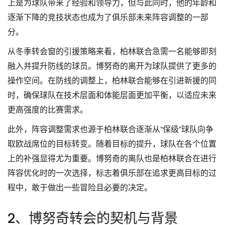
上是为球队带来了经验和领导力，但与此同时，他的年龄和
逐渐下降的竞技状态也成为了俱乐部未来阵容调整的一部
分。
从冬季转会窗的引援策略来看，柏林联合急需一名能够即刻
融入并提升防线的球员。博努奇的离开为球队提供了更多的
操作空间。在防线的调整上，柏林联合能够在引进新援的同
时，确保球队在技术层面和体能层面更加平衡，以适应未来
更高强度的比赛需求。
此外，阵容调整需求也源于柏林联合逐渐从“保级”球队向争
取欧战席位的目标转变。随着目标的提升，球队在各个位置
上的补强显得尤为重要。博努奇的离队也是柏林联合在进行
阵容优化时的一次选择，标志着俱乐部在追求更高目标的过
程中，敢于做出一些冒险且必要的决定。
2、博努奇转会的契机与背景