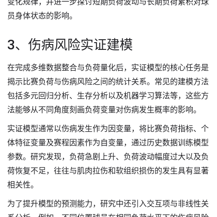
变化规律，并进一步探讨短期负荷波动与长期负荷累积对球
员身体状态的影响。
3、伤病风险实证建模
在完成多维数据整合与负荷量化后，实证模型的核心任务是
揭示比赛负荷与伤病风险之间的统计关系。常见的建模方法
包括多元回归分析、生存分析以及机器学习算法等，这些方
法能够从不同角度刻画负荷变量对伤病发生概率的影响。
实证模型通常以伤病发生作为因变量，将比赛负荷指标、个
体特征变量及赛程因素作为自变量，通过历史数据训练模型
参数。研究发现，负荷急剧上升、负荷波动幅度过大以及负
荷恢复不足，往往与肌肉拉伤和软组织损伤的发生具有显著
相关性。
为了提升模型的预测能力，研究中还引入交互项与非线性关