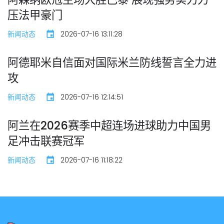
压法甲豪门
新闻动态
2026-07-16 13:11:28
阿德耶米自信面对国际米兰防线誓言全力进
攻
新闻动态
2026-07-16 12:14:51
阿兰在2026赛季中超连场进球助力中国男
足冲击联赛冠军
新闻动态
2026-07-16 11:18:22