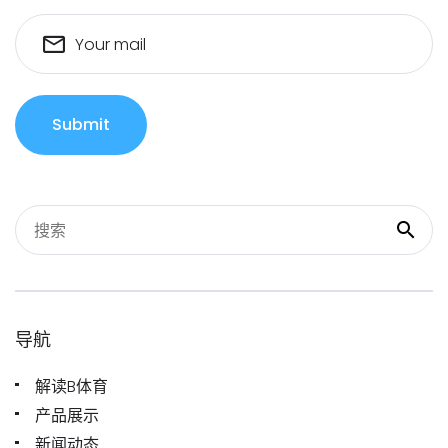
Your mail
Submit
导航
解读B体育
产品展示
新闻动态