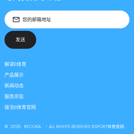
您的邮箱地址
发送
解读B体育
产品展示
新闻动态
服务宗旨
接洽B体育官网
©
2026
RECONA
.
- ALL RIGHTS RESERVED
BSPORT体育官网
.