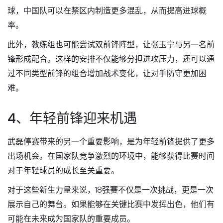
球，中国队可以在禁区内制造更多混乱，从而提高进球概
率。
此外，教练组也可能尝试双前锋阵型，让张玉宁与另一名前
锋形成配合。这样的安排不仅能够分担进攻压力，还可以通
过不同类型前锋的组合增加战术变化，让对手防守更加困
难。
4、年轻前锋迎来机遇
武磊停赛带来的另一个重要影响，是为年轻前锋提供了更多
出场机会。在国家队竞争激烈的环境中，能够获得比赛时间
对于年轻球员的成长至关重要。
对于这些新生力量来说，18强赛不仅是一次挑战，更是一次
展示自己的舞台。如果能够在关键比赛中发挥出色，他们有
可能在未来成为国家队的重要成员。