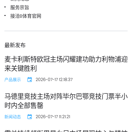
服务宗旨
接洽B体育官网
最新发布
麦卡利斯特欧冠主场闪耀建功助力利物浦迎
来关键胜利
产品展示
2026-07-17 12:18:37
马德里竞技主场对阵毕尔巴鄂竞技门票半小
时内全部售罄
新闻动态
2026-07-17 11:21:21