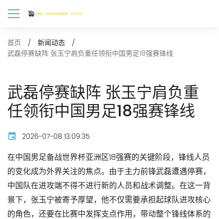
首页
新闻动态
武磊停赛缺阵 张玉宁肩负重任领衔中国男足18强赛锋线
武磊停赛缺阵 张玉宁肩负重
任领衔中国男足18强赛锋线
2026-07-08 13:09:35
在中国男足备战世界杯亚洲区18强赛的关键阶段，锋线人员
的变化成为外界关注的焦点。由于主力前锋武磊遭遇停赛，
中国队在进攻端不得不进行新的人员和战术调整。在这一背
景下，张玉宁被寄予厚望，他不仅需要承担起球队进攻核心
的角色，还要在比赛中发挥支点作用，带动整个锋线体系的