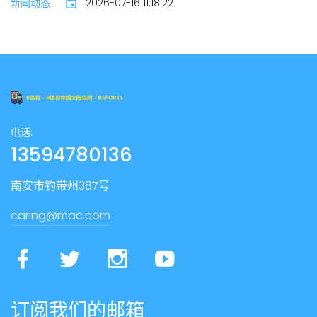
新闻动态
2026-07-16 11:18:22
电话:
13594780136
南安市钓带州387号
caring@mac.com
订阅我们的邮箱