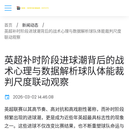
首页
新闻动态
英超补时阶段进球潮背后的战术心理与数据解析球队体能裁判尺度
联动观察
英超补时阶段进球潮背后的战
术心理与数据解析球队体能裁
判尺度联动观察
2026-03-02 14:46:08
英超联赛以其高节奏、高对抗和高戏剧性著称，而补时阶段
频繁出现的进球潮，更是成为近些年英超最具标志性的现象
之一。这些进球不仅改变比赛结果，也不断重塑球队命运与