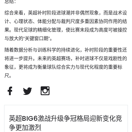
总结：
综合来看，英超补时阶段进球潮并非偶然现象，而是战术设
计、心理状态、体能分配与裁判尺度多重因素协同作用的结
果。现代足球的精细化管理，使比赛末段成为高度可被操控
与放大的“关键窗口期”。
随着数据分析与训练科学的持续进化，补时阶段的重要性还
将进一步提升。未来的英超赛场，补时进球不仅是戏剧性的
象征，更将成为衡量球队综合实力与现代化程度的重要标
尺。
英超BIG6激战升级争冠格局迎新变化竞
争更加激烈