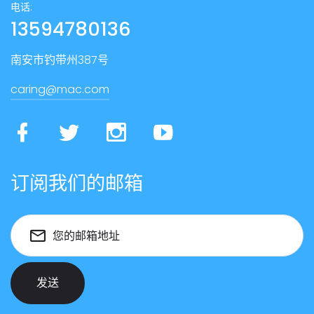
电话:
13594780136
南安市钓带州387号
caring@mac.com
订阅我们的邮箱
您的邮箱地址
发送