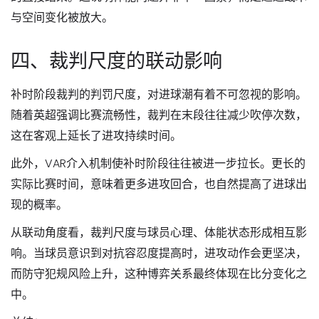
与空间变化被放大。
四、裁判尺度的联动影响
补时阶段裁判的判罚尺度，对进球潮有着不可忽视的影响。
随着英超强调比赛流畅性，裁判在末段往往减少吹停次数，
这在客观上延长了进攻持续时间。
此外，VAR介入机制使补时阶段往往被进一步拉长。更长的
实际比赛时间，意味着更多进攻回合，也自然提高了进球出
现的概率。
从联动角度看，裁判尺度与球员心理、体能状态形成相互影
响。当球员意识到对抗容忍度提高时，进攻动作会更坚决，
而防守犯规风险上升，这种博弈关系最终体现在比分变化之
中。