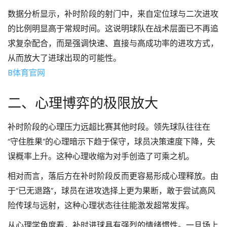
数据分析显示，补时阶段的射门中，来自定位球与二次进攻
的比例明显高于常规时间。这说明球队在战术层面已不再追
求复杂配合，而是强调快速、直接与高成功率的进攻方式，
从而放大了进球出现的可能性。
B体育官网
二、心理博弈的极限放大
补时阶段的心理压力远超比赛其他时段。领先球队往往在
“守住胜果”的心理暗示下趋于保守，球员决策速度下降，失
误概率上升。这种心理收缩为对手创造了可乘之机。
相对而言，落后方在补时阶段反而更容易形成心理释放。由
于“已无退路”，球员在进攻选择上更为果断，敢于尝试高风
险传球与远射，这种心理状态往往能激发超常发挥。
从心理学角度看，补时进球具有强烈的情绪惯性。一旦场上