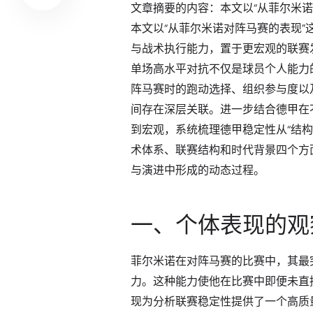
文章摘要的内容：本文以“从菲尔米
本文以“从菲尔米诺对阵马赛的表现
与战术执行能力，置于更宏观的联赛
单场高水平对抗不仅是球员个人能力
阵马赛时的跑动选择、组织参与度以
间存在深层关联。进一步结合德甲在
到宏观，系统梳理德甲稳定性从“结构
术体系、联赛结构和时代背景四个方
与演进中形成的动态过程。
一、个体表现的观
菲尔米诺在对阵马赛的比赛中，其最
力。这种能力使他在比赛中即便未直
现为分析联赛稳定性提供了一个高质