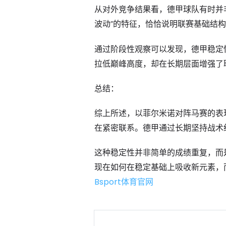
从对外竞争结果看，德甲球队有时并
波动”的特征，恰恰说明联赛基础结
通过阶段性观察可以发现，德甲稳定性
拉低巅峰高度，却在长期层面增强了
总结：
综上所述，以菲尔米诺对阵马赛的表
在紧密联系。德甲通过长期坚持战术
这种稳定性并非简单的成绩重复，而
现在如何在稳定基础上吸收新元素，
Bsport体育官网