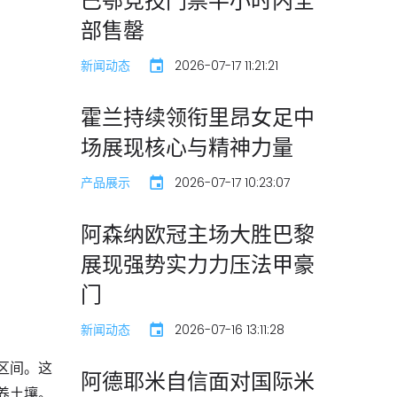
巴鄂竞技门票半小时内全
部售罄
新闻动态
2026-07-17 11:21:21
霍兰持续领衔里昂女足中
场展现核心与精神力量
产品展示
2026-07-17 10:23:07
阿森纳欧冠主场大胜巴黎
展现强势实力力压法甲豪
门
新闻动态
2026-07-16 13:11:28
区间。这
阿德耶米自信面对国际米
养土壤。