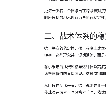
更进一步看，个体球员在跨联赛对抗
时所展现的战术理解力与执行稳定性
二、战术体系的稳
德甲联赛的稳定性，很大程度上建立
转换，这些理念并非短期潮流，而是
菲尔米诺的比赛风格与这种体系高度
场整体协作的直接体现。这种“前锋
从阶段性变化来看，德甲战术并非一
使球员在面对不同风格对手时，依然