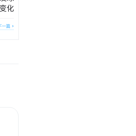
变化
下一篇 >