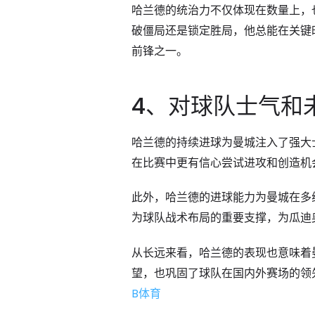
哈兰德的统治力不仅体现在数量上，
破僵局还是锁定胜局，他总能在关键
前锋之一。
4、对球队士气和
哈兰德的持续进球为曼城注入了强大
在比赛中更有信心尝试进攻和创造机
此外，哈兰德的进球能力为曼城在多
为球队战术布局的重要支撑，为瓜迪
从长远来看，哈兰德的表现也意味着
望，也巩固了球队在国内外赛场的领
B体育