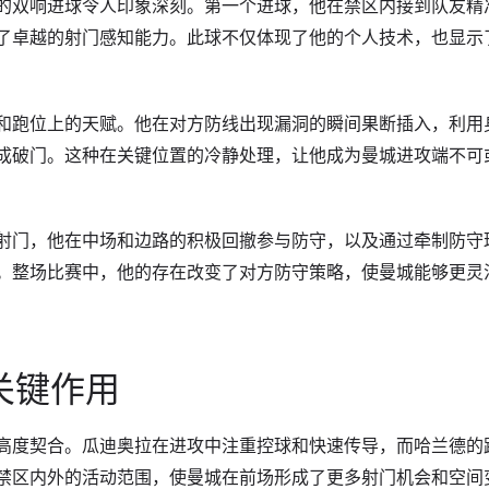
的双响进球令人印象深刻。第一个进球，他在禁区内接到队友精
了卓越的射门感知能力。此球不仅体现了他的个人技术，也显示
和跑位上的天赋。他在对方防线出现漏洞的瞬间果断插入，利用
成破门。这种在关键位置的冷静处理，让他成为曼城进攻端不可
射门，他在中场和边路的积极回撤参与防守，以及通过牵制防守
。整场比赛中，他的存在改变了对方防守策略，使曼城能够更灵
关键作用
高度契合。瓜迪奥拉在进攻中注重控球和快速传导，而哈兰德的
禁区内外的活动范围，使曼城在前场形成了更多射门机会和空间