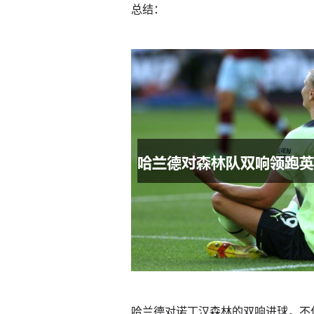
总结：
哈兰德对诺丁汉森林的双响进球，不