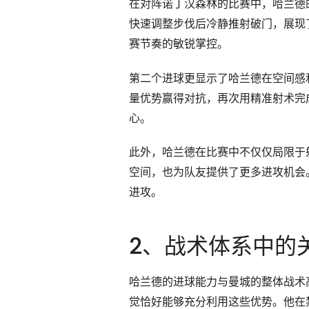
在对阵诺丁汉森林的比赛中，哈兰德
快速调整步伐后冷静推射破门，展现
赛节奏的敏锐掌控。
第二个进球更显示了哈兰德在空间感
量优势赢得对抗，再次用精准射术完
心。
此外，哈兰德在比赛中不仅仅局限于
空间，也为队友提供了更多进攻机会
进攻。
2、战术体系中的
哈兰德的进球能力与曼城的整体战术
觉恰好能够充分利用这些优势。他在