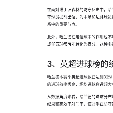
在面对诺丁汉森林的防守反击中，哈
守球员提前出位，为中场和边路球员
系中的重要节点。
此外，哈兰德在定位球中的作用也不
或任意球都可能转化为得分。这种多
3、英超进球榜的
哈兰德本赛季英超进球数已达到32
的进球效率极高，场均进球数远超大
从数据角度来看，哈兰德的进球分布
纪录和高效率射门率，使对手在防守