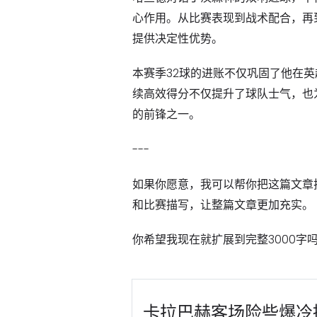
心作用。从比赛表现到战术配合，再
提供决定性优势。
本赛季32球的进账不仅巩固了他在
续高效得分不仅提升了球队士气，也
的前锋之一。
---
如果你愿意，我可以帮你把这篇文章
和比赛描写，让整篇文章更加充实。
你希望我现在就扩展到完整3000字
卡拉巴赫客场险些爆冷