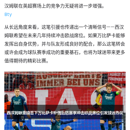
汉姆联在英超赛场上的竞争力无疑将进一步增强。
Bty
从长远角度来看，这笔引援也传递出一个清晰信号——西汉
姆联希望在未来几年持续冲击欧战席位。如果万比萨卡能够
发挥出自身优势，并与队友形成良好的配合，那么这笔转会
或许会成为球队赛季成功的重要基石，也将为球迷带来更多
值得期待的精彩比赛。