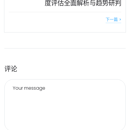
度评估全面解析与趋势研判
下一篇 >
评论
Your message