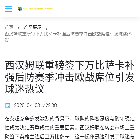
首页
产品展示
西汉姆联重磅签下万比萨卡补强后防赛季冲击欧战席位引发球迷热
议
西汉姆联重磅签下万比萨卡补
强后防赛季冲击欧战席位引发
球迷热议
2026-04-03 17:22:38
在英超竞争愈发激烈的背景下，球队的阵容深度与防守稳定
性成为决定赛季成绩的重要因素。西汉姆联在转会市场上重
磅签下英格兰边后卫万比萨卡，这一操作迅速引发了球迷与