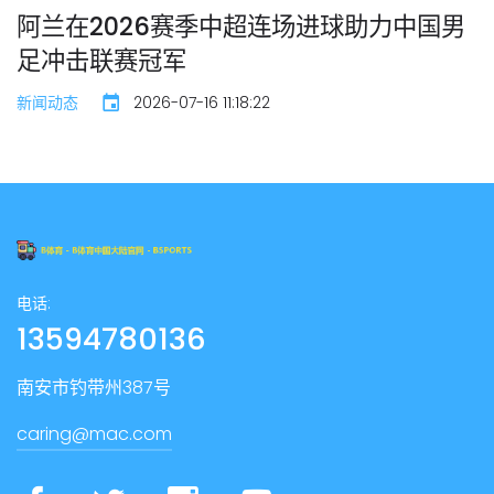
阿兰在2026赛季中超连场进球助力中国男
足冲击联赛冠军
新闻动态
2026-07-16 11:18:22
电话:
13594780136
南安市钓带州387号
caring@mac.com