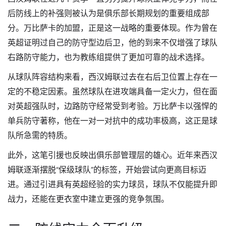
后防线上的补强则被认为是俱乐部长期规划的重要组成部
分。万比萨卡的加盟，正是这一战略的重要体现。作为曾在
英超证明过自己的防守型边后卫，他的到来不仅增强了球队
右路防守能力，也为教练组提供了更加可靠的战术选择。
从球队阵容结构来看，西汉姆联过去在右后卫位置上存在一
定的不稳定因素。虽然球队在进攻端具备一定火力，但在面
对英超强队时，边路防守经常受到考验。万比萨卡以强悍的
单兵防守著称，他在一对一对抗中的成功率极高，这正是球
队所急需的特质。
此外，这笔引援也反映出俱乐部管理层的雄心。近年来西汉
姆联逐渐摆脱“保级球队”的标签，开始尝试向更高目标迈
进。通过引进具有英超经验的实力球员，球队不仅能提升即
战力，还能在更衣室中建立更强的竞争氛围。