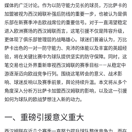
媒体的广泛讨论。作为以防守能力见长的球员，万比萨卡的
加盟被视为西汉姆联补强后防线的重要一步，也被认为是俱
乐部在新赛季冲击欧战席位的重要信号。对于一直渴望稳定
进入欧洲赛场的西汉姆联而言，这笔引援不仅是阵容升级，
更体现了俱乐部管理层的战略雄心。球迷们普遍认为，万比
萨卡出色的一对一防守能力、充沛的体能以及丰富的英超经
验，将在关键比赛中为球队提供坚实的防守保障。同时，这
笔交易也让外界重新审视西汉姆联的赛季目标——从稳定中
游逐渐迈向欧战竞争行列。围绕这笔转会的意义、战术影
响、球迷反响以及赛季前景，舆论持续升温。本文将从多个
角度深入分析万比萨卡加盟西汉姆联的影响，以及这一引援
如何为球队的欧战梦想注入新的动力。
一、重磅引援意义重大
西汉姆联在近几个赛季一直努力提升球队整体竞争力，而在