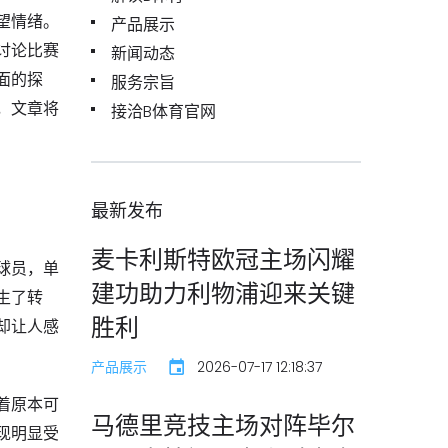
望情绪。
产品展示
讨论比赛
新闻动态
面的探
服务宗旨
，文章将
接洽B体育官网
最新发布
麦卡利斯特欧冠主场闪耀
球员，单
建功助力利物浦迎来关键
生了转
胜利
却让人感
产品展示
2026-07-17 12:18:37
着原本可
马德里竞技主场对阵毕尔
现明显受