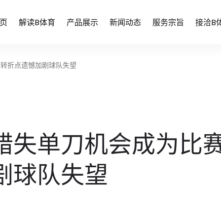
页
解读B体育
产品展示
新闻动态
服务宗旨
接洽B
赛转折点遗憾加剧球队失望
错失单刀机会成为比
剧球队失望