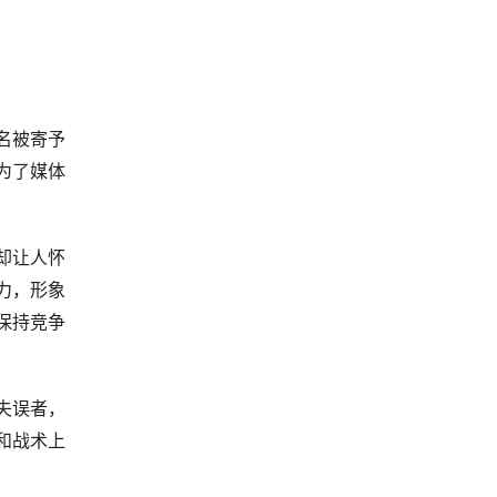
名被寄予
为了媒体
却让人怀
力，形象
保持竞争
失误者，
和战术上