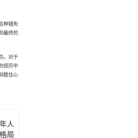
这种错失
到最终的
点。对于
次经历中
刻稳住心
年人
格局