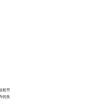
信和节
乔的失