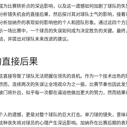
成为比赛转折点的深远影响，以及这一遗憾如何加剧了球队的失
分析错失机会的直接后果，然后探讨其对球队士气的影响，接着
分析加纳乔的表现如何影响他的个人和团队形象。通过这四个方
示一场比赛中，一个球员的失误如何成为决定胜负的关键。最终
结，并提出对球队未来改进的建议。
的直接后果
这直接导致了球队无法把握住领先的良机。作为一个技术出色的
然而，连续两次的失误让全场观众为之一振，比赛节奏也因此发
被门将扑出，似乎每一次都在逼迫他做出更大的努力，然而结果
个人的遗憾，更是对整个球队的巨大打击。单刀球的错失，意味
这种丧失将对球员的心理产生深远影响。加纳乔在比赛后期的表