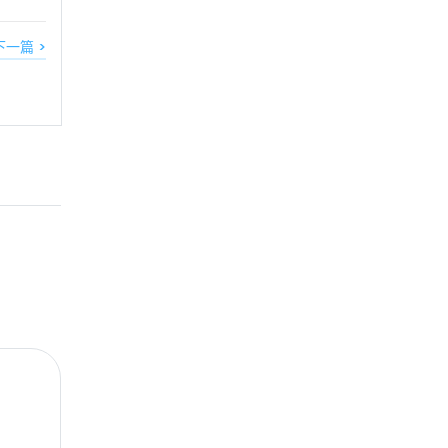
下一篇 >