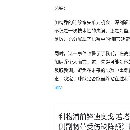
总结：
加纳乔的连续错失单刀机会，深刻影
不仅是一次技术性的失误，更是对整
落败，充分展现了比赛中的“细节决定
同时，这一事件也警示了我们，在高
加纳乔个人而言，这一失误可能对他
吸取教训，避免在未来的比赛中重蹈
态，决定了球队是否能最终站在胜利
Bty
利物浦前锋迪奥戈·若
侧副韧带受伤缺阵预计