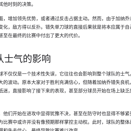
其他时刻的决策。
面，增加领先优势，或者通过反击占据主动。然而，由于加纳乔
变化，敌方得以反扑。错失单刀球的直接后果就是将本应属于自
甚至在最终的比赛中付出了更大的代价。
队士气的影响
球不仅仅是一个技术性失误，它往往也会影响到整个球队的士气
大的波动。原本大家对于胜利充满信心，但随着加纳乔错失良机
低迷，直接影响了接下来的表现，甚至部分球员开始在场上缺乏
，他们开始在进攻中显得犹豫不决，甚至在防守时也显得不够紧
为比赛中或许并没有像预期那样掌控主动权。此时，球队的整体
漫和失去信心，最终导致比赛难以改变。