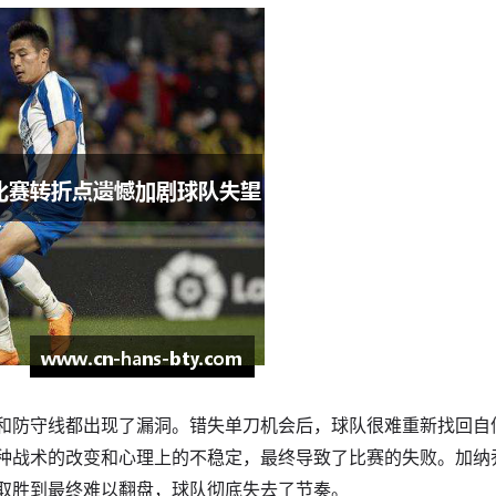
和防守线都出现了漏洞。错失单刀机会后，球队很难重新找回自
种战术的改变和心理上的不稳定，最终导致了比赛的失败。加纳
取胜到最终难以翻盘，球队彻底失去了节奏。