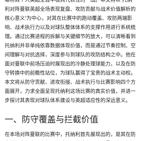
利对阵曼联英超全场表现复盘、攻防贡献与战术价值解析的
核心意义”为中心，对其在比赛中的跑动覆盖、攻防两端影
响、战术执行力以及对球队整体体系的支撑作用进行系统梳
理。通过比赛进程的拆解与关键细节的放大，可以清晰看到
托纳利并非单纯依靠数据体现价值，而是通过节奏控制、空
间理解与对抗选择，深度参与到球队的攻防结构之中。他在
面对曼联中前场压迫时展现出的冷静处理球能力，以及在防
守转换中的前瞻性站位，为球队赢得了宝贵的战术主动权。
本文将从防守贡献、进攻衔接、战术执行与比赛影响四个方
面展开，力求全面呈现托纳利这场比赛的真实价值，并进一
步探讨其表现对球队体系建设与英超适应性的深远意义。
一、防守覆盖与拦截价值
在本场对阵曼联的比赛中，托纳利首先展现出的，是其在防