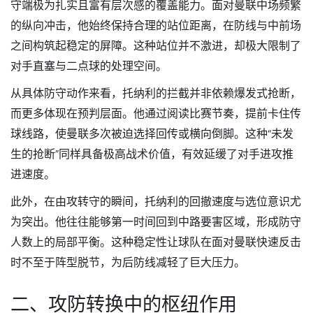
守端极为扎实且富有层次感的覆盖能力。面对曼联中场频繁
的纵向冲击，他始终保持合理的站位距离，在防线与中前场
之间构筑起稳定的屏障。这种站位并不激进，却极大限制了
对手直塞与二点球的处理空间。
从具体防守动作来看，托纳利的拦截并非依赖爆发式抢断，
而更多体现在预判层面。他通过阅读比赛节奏，提前卡住传
球线路，使曼联多次被迫选择回传或横向倒脚。这种“未发
生的抢断”同样具备极高战术价值，有效延缓了对手进攻推
进速度。
此外，在由攻转守的瞬间，托纳利的回撤速度与选位意识尤
为突出。他往往能够第一时间回到中路要害区域，形成防守
人数上的局部平衡。这种稳定性让球队在面对曼联快速反击
时不至于阵型脱节，为后防线减轻了巨大压力。
二、攻防转换中的枢纽作用