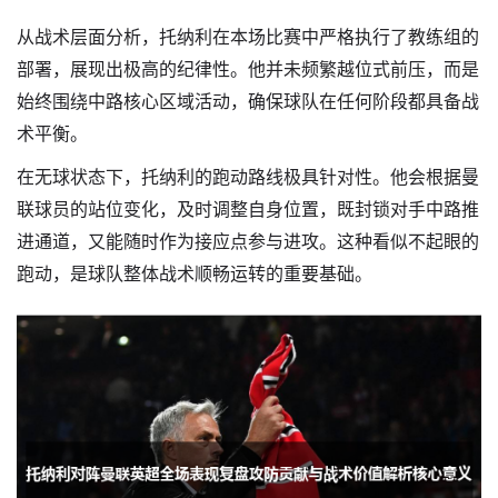
从战术层面分析，托纳利在本场比赛中严格执行了教练组的
部署，展现出极高的纪律性。他并未频繁越位式前压，而是
始终围绕中路核心区域活动，确保球队在任何阶段都具备战
术平衡。
在无球状态下，托纳利的跑动路线极具针对性。他会根据曼
联球员的站位变化，及时调整自身位置，既封锁对手中路推
进通道，又能随时作为接应点参与进攻。这种看似不起眼的
跑动，是球队整体战术顺畅运转的重要基础。