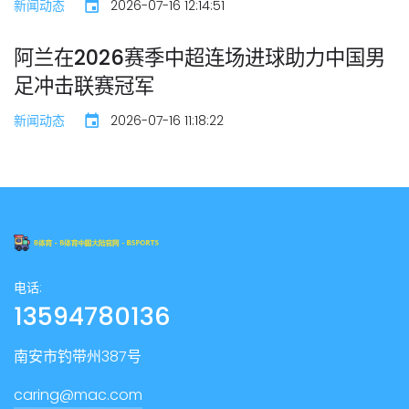
新闻动态
2026-07-16 12:14:51
阿兰在2026赛季中超连场进球助力中国男
足冲击联赛冠军
新闻动态
2026-07-16 11:18:22
电话:
13594780136
南安市钓带州387号
caring@mac.com