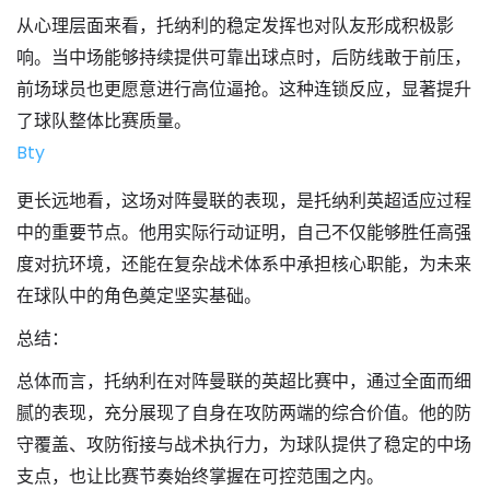
从心理层面来看，托纳利的稳定发挥也对队友形成积极影
响。当中场能够持续提供可靠出球点时，后防线敢于前压，
前场球员也更愿意进行高位逼抢。这种连锁反应，显著提升
了球队整体比赛质量。
Bty
更长远地看，这场对阵曼联的表现，是托纳利英超适应过程
中的重要节点。他用实际行动证明，自己不仅能够胜任高强
度对抗环境，还能在复杂战术体系中承担核心职能，为未来
在球队中的角色奠定坚实基础。
总结：
总体而言，托纳利在对阵曼联的英超比赛中，通过全面而细
腻的表现，充分展现了自身在攻防两端的综合价值。他的防
守覆盖、攻防衔接与战术执行力，为球队提供了稳定的中场
支点，也让比赛节奏始终掌握在可控范围之内。