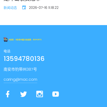
新闻动态
2026-07-16 11:18:22
电话:
13594780136
南安市钓带州387号
caring@mac.com