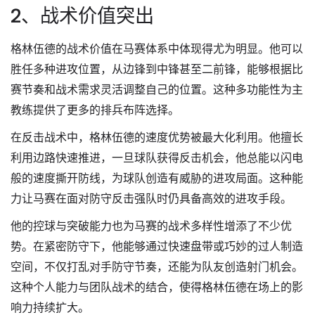
2、战术价值突出
格林伍德的战术价值在马赛体系中体现得尤为明显。他可以
胜任多种进攻位置，从边锋到中锋甚至二前锋，能够根据比
赛节奏和战术需求灵活调整自己的位置。这种多功能性为主
教练提供了更多的排兵布阵选择。
在反击战术中，格林伍德的速度优势被最大化利用。他擅长
利用边路快速推进，一旦球队获得反击机会，他总能以闪电
般的速度撕开防线，为球队创造有威胁的进攻局面。这种能
力让马赛在面对防守反击强队时仍具备高效的进攻手段。
他的控球与突破能力也为马赛的战术多样性增添了不少优
势。在紧密防守下，他能够通过快速盘带或巧妙的过人制造
空间，不仅打乱对手防守节奏，还能为队友创造射门机会。
这种个人能力与团队战术的结合，使得格林伍德在场上的影
响力持续扩大。