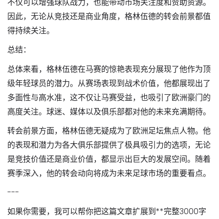
不仅可以增强球队战力，也能带动市场关注度和赞助资源。
因此，无论从竞技还是商业角度，格林伍德的转会前景都值
得持续关注。
总结：
总体来看，格林伍德在马赛的惊艳表现充分展现了他作为顶
级年轻球员的潜力。从赛场表现到战术价值，他都展现出了
多面性与高水准，这不仅让马赛受益，也吸引了欧洲豪门的
高度关注。球迷、媒体以及俱乐部都对他的未来充满期待。
转会前景方面，格林伍德无疑成为了欧洲足坛焦点人物。他
的表现和潜力为各大俱乐部提供了极具吸引力的选项，无论
是竞技价值还是商业价值，都显示出巨大的发展空间。随着
赛季深入，他的转会动向将成为未来足球市场的重要看点。
---
如果你需要，我可以帮你把这篇文章扩展到**完整3000字