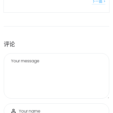
下一篇 >
评论
Your message
Your name