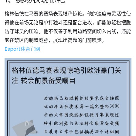
格林伍德在马赛的赛场表现堪称惊艳。他的速度与灵活性使
得他在前场无论是单打独斗还是配合进攻，都能够轻松摆脱
防守球员的压迫。他不仅善于利用边路空间切入内线，还能
够在禁区内制造威胁，展现出高超的门前嗅觉。
Bsport体育官网