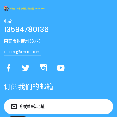
电话:
13594780136
南安市钓带州387号
caring@mac.com
订阅我们的邮箱
您的邮箱地址