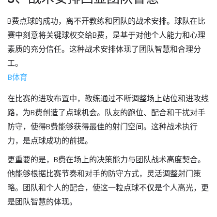
B费点球的成功，离不开教练和团队的战术安排。球队在比
赛中刻意将关键球权交给B费，是基于对他个人能力和心理
素质的充分信任。这种战术安排体现了团队智慧和合理分
工。
B体育
在比赛的进攻布置中，教练通过不断调整场上站位和进攻线
路，为B费创造了点球机会。队友的跑位、配合和干扰对手
防守，使得B费能够获得最佳的射门空间。这种战术执行
力，是点球成功的前提。
更重要的是，B费在场上的决策能力与团队战术高度契合。
他能够根据比赛节奏和对手的防守方式，灵活调整射门策
略。团队和个人的配合，使这一粒点球不仅是个人高光，更
是团队智慧的体现。