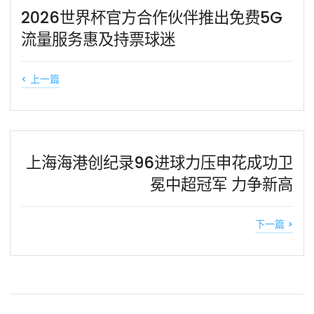
2026世界杯官方合作伙伴推出免费5G
流量服务惠及持票球迷
< 上一篇
上海海港创纪录96进球力压申花成功卫
冕中超冠军 力争新高
下一篇 >