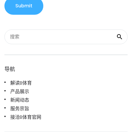
Submit
导航
解读B体育
产品展示
新闻动态
服务宗旨
接洽B体育官网