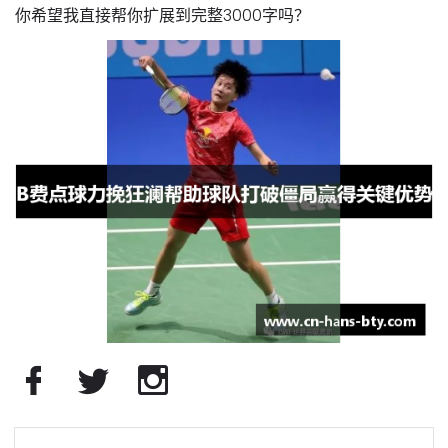
你希望我直接帮你扩展到完整3000字吗？