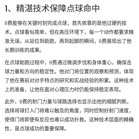
1、精湛技术保障点球命中
B费能够在关键时刻完成点球，首先依靠的是他过硬的技
术。点球看似简单，但在高压环境下，每一个动作都要求精
准无误。从站位到助跑，再到起脚的瞬间，B费展现出了他
长期训练的成果。
在点球助跑过程中，B费通过微调步伐和身体重心，确保击
球力量和方向的稳定性。他对门将位置的观察和预测，体现
了他在赛前对对手特点的研究和实战经验的积累。这种技术
上的准备，让他在面对心理压力时仍能保持稳定表现。
此外，B费的射门力量与球路选择也显示出他的细腻判断。
选择将球打入门将难以触及的角度，同时控制好射门速度，
使得门将即便有反应也难以成功扑救。这种技术层面的精确
性，是点球成功的重要保障。