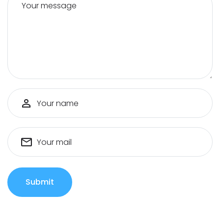
Your message
Your name
Your mail
Submit