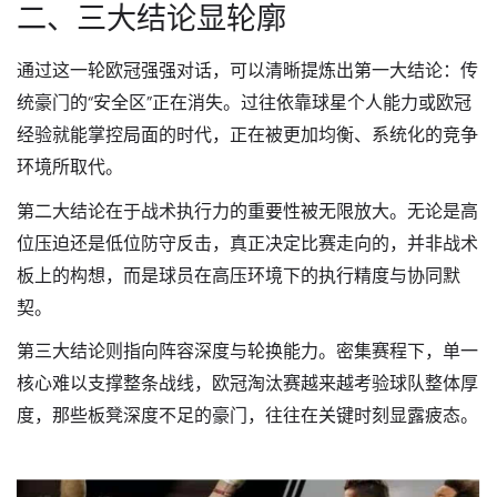
二、三大结论显轮廓
通过这一轮欧冠强强对话，可以清晰提炼出第一大结论：传
统豪门的“安全区”正在消失。过往依靠球星个人能力或欧冠
经验就能掌控局面的时代，正在被更加均衡、系统化的竞争
环境所取代。
第二大结论在于战术执行力的重要性被无限放大。无论是高
位压迫还是低位防守反击，真正决定比赛走向的，并非战术
板上的构想，而是球员在高压环境下的执行精度与协同默
契。
第三大结论则指向阵容深度与轮换能力。密集赛程下，单一
核心难以支撑整条战线，欧冠淘汰赛越来越考验球队整体厚
度，那些板凳深度不足的豪门，往往在关键时刻显露疲态。