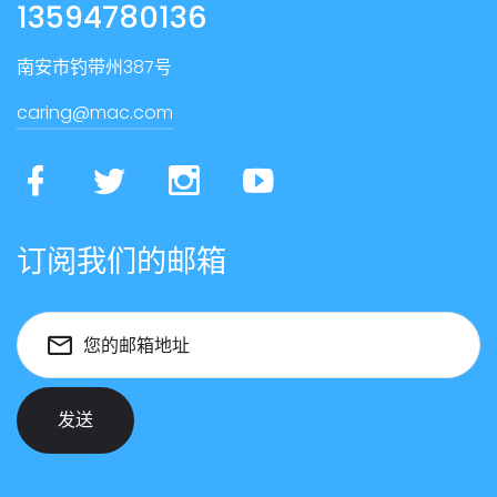
13594780136
南安市钓带州387号
caring@mac.com
订阅我们的邮箱
您的邮箱地址
发送