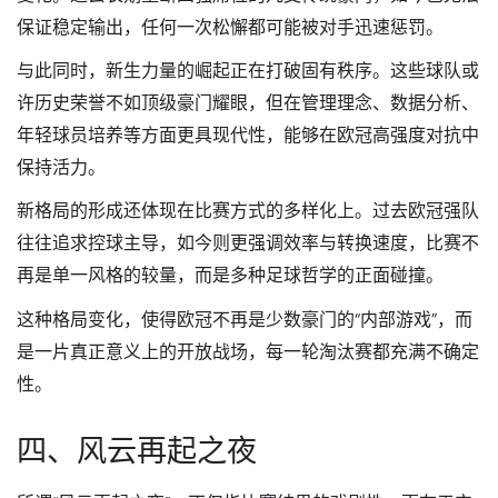
保证稳定输出，任何一次松懈都可能被对手迅速惩罚。
与此同时，新生力量的崛起正在打破固有秩序。这些球队或
许历史荣誉不如顶级豪门耀眼，但在管理理念、数据分析、
年轻球员培养等方面更具现代性，能够在欧冠高强度对抗中
保持活力。
新格局的形成还体现在比赛方式的多样化上。过去欧冠强队
往往追求控球主导，如今则更强调效率与转换速度，比赛不
再是单一风格的较量，而是多种足球哲学的正面碰撞。
这种格局变化，使得欧冠不再是少数豪门的“内部游戏”，而
是一片真正意义上的开放战场，每一轮淘汰赛都充满不确定
性。
四、风云再起之夜