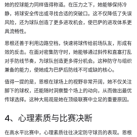
她的控球能力同样值得称道。在压力之下，她能够保持冷
静，将球安全传出或寻找合适的突破口。这不仅降低了失误
风险，还为球队创造了更多进攻机会，使巴萨的进攻体系更
具流畅性。
恩根还善于利用边路空档，快速将球传给前场队友，形成有
效的反击。在面对密集防守时，她能够通过斜传和直塞打乱
对手防线节奏，为球队创造更多得分机会。这种防守与组织
兼备的能力，使她成为巴萨后防线不可或缺的核心。
值得一提的是，恩根在球场上的视野非常开阔，她不仅关注
脚下的球权，还能随时洞察整个场上的动向，从而做出最优
传球选择。这种大局观是她在顶级联赛中立足的重要原因。
4、心理素质与比赛决断
在高水平比赛中，心理素质往往决定防守球员的表现。恩根