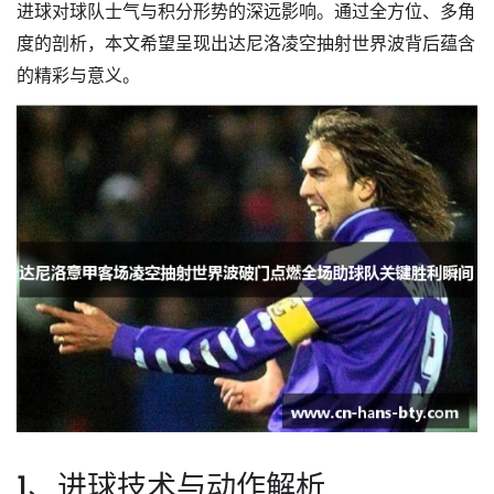
进球对球队士气与积分形势的深远影响。通过全方位、多角
度的剖析，本文希望呈现出达尼洛凌空抽射世界波背后蕴含
的精彩与意义。
1、进球技术与动作解析