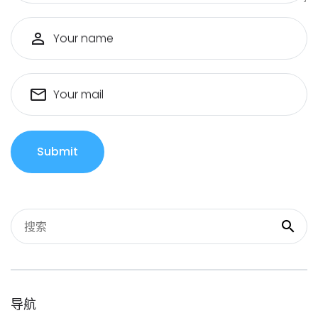
Your name
Your mail
Submit
导航