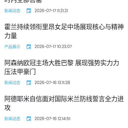
新闻动态
2026-07-17 11:21:21
霍兰持续领衔里昂女足中场展现核心与精神
力量
产品展示
2026-07-17 10:23:07
阿森纳欧冠主场大胜巴黎 展现强势实力力
压法甲豪门
新闻动态
2026-07-16 13:11:28
阿德耶米自信面对国际米兰防线誓言全力进
攻
新闻动态
2026-07-16 12:14:51