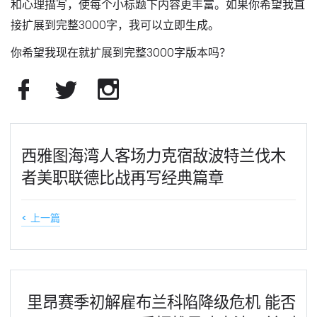
和心理描写，使每个小标题下内容更丰富。如果你希望我直
接扩展到完整3000字，我可以立即生成。
你希望我现在就扩展到完整3000字版本吗？
西雅图海湾人客场力克宿敌波特兰伐木
者美职联德比战再写经典篇章
< 上一篇
里昂赛季初解雇布兰科陷降级危机 能否