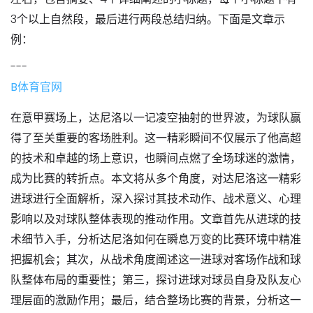
3个以上自然段，最后进行两段总结归纳。下面是文章示
例：
---
B体育官网
在意甲赛场上，达尼洛以一记凌空抽射的世界波，为球队赢
得了至关重要的客场胜利。这一精彩瞬间不仅展示了他高超
的技术和卓越的场上意识，也瞬间点燃了全场球迷的激情，
成为比赛的转折点。本文将从多个角度，对达尼洛这一精彩
进球进行全面解析，深入探讨其技术动作、战术意义、心理
影响以及对球队整体表现的推动作用。文章首先从进球的技
术细节入手，分析达尼洛如何在瞬息万变的比赛环境中精准
把握机会；其次，从战术角度阐述这一进球对客场作战和球
队整体布局的重要性；第三，探讨进球对球员自身及队友心
理层面的激励作用；最后，结合整场比赛的背景，分析这一