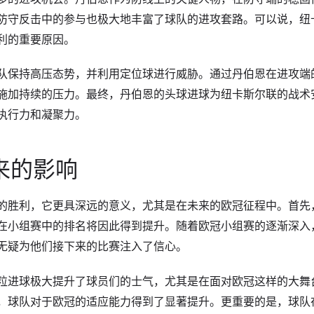
防守反击中的参与也极大地丰富了球队的进攻套路。可以说，纽
利的重要原因。
队保持高压态势，并利用定位球进行威胁。通过丹伯恩在进攻端
施加持续的压力。最终，丹伯恩的头球进球为纽卡斯尔联的战术
执行力和凝聚力。
来的影响
的胜利，它更具深远的意义，尤其是在未来的欧冠征程中。首先
在小组赛中的排名将因此得到提升。随着欧冠小组赛的逐渐深入
无疑为他们接下来的比赛注入了信心。
粒进球极大提升了球员们的士气，尤其是在面对欧冠这样的大舞
，球队对于欧冠的适应能力得到了显著提升。更重要的是，球队