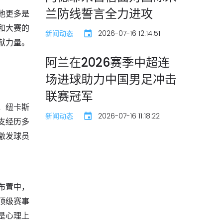
兰防线誓言全力进攻
他更多是
和大赛的
新闻动态
2026-07-16 12:14:51
献力量。
阿兰在2026赛季中超连
场进球助力中国男足冲击
联赛冠军
，纽卡斯
新闻动态
2026-07-16 11:18:22
支经历多
激发球员
布置中，
顶级赛事
是心理上