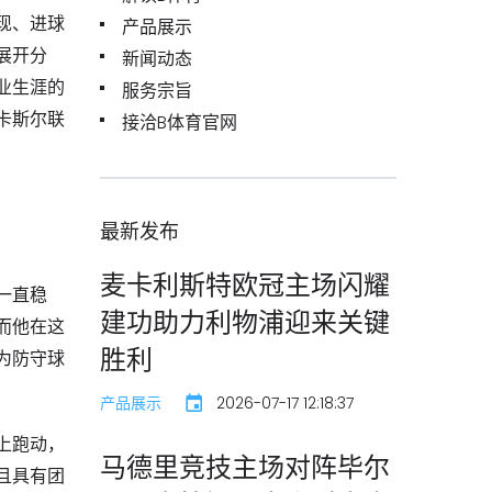
现、进球
产品展示
展开分
新闻动态
业生涯的
服务宗旨
卡斯尔联
接洽B体育官网
最新发布
麦卡利斯特欧冠主场闪耀
一直稳
建功助力利物浦迎来关键
而他在这
胜利
为防守球
产品展示
2026-07-17 12:18:37
上跑动，
马德里竞技主场对阵毕尔
且具有团