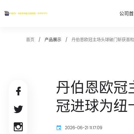
公司首
丹伯恩欧冠主场头球破门斩获首
首页
产品展示
丹伯恩欧冠
冠进球为纽
2026-06-21 11:17:09