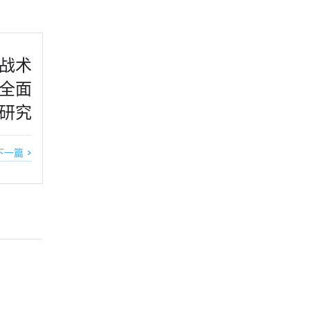
战术
全面
研究
下一篇 >