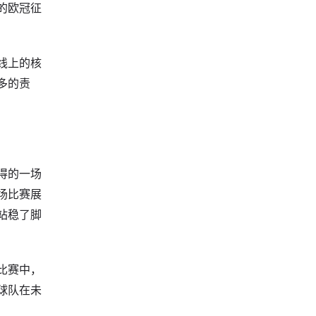
的欧冠征
线上的核
多的责
得的一场
场比赛展
站稳了脚
比赛中，
球队在未