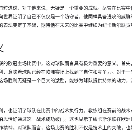
首粒进球，对于他来说，无疑是一个重要的成就。尽管在比赛中
向世界证明了自己不仅仅是一个防守者，他同样具备进攻的威胁
的表现奠定了基础，期待他在未来的比赛中继续为纽卡斯尔联贡
义
联的欧冠主场比赛中，这对球队而言具有极为重要的意义。首先
利，意味着球队已经在欧洲赛场上找到了自信和竞争力。对于一
这场胜利无疑是一个巨大的激励，能够为球队提供持续的动力，
利，也证明了球队在比赛中的战术执行力。教练组在赛前的战术
伯恩恰好通过这一战术成功破门。这也显示了纽卡斯尔联在欧洲
作精神。对球队而言，这场比赛的胜利不仅是技术上的突破，也