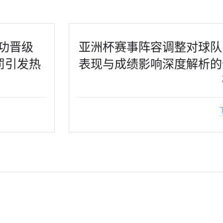
功晋级
亚洲杯赛事阵容调整对球队
罚引发热
表现与成绩影响深度解析的