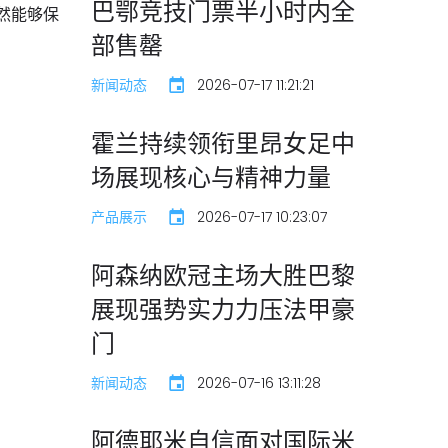
巴鄂竞技门票半小时内全
然能够保
部售罄
新闻动态
2026-07-17 11:21:21
霍兰持续领衔里昂女足中
场展现核心与精神力量
产品展示
2026-07-17 10:23:07
阿森纳欧冠主场大胜巴黎
展现强势实力力压法甲豪
门
新闻动态
2026-07-16 13:11:28
阿德耶米自信面对国际米