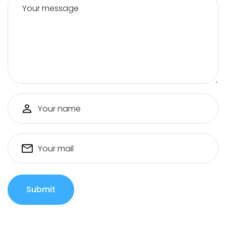
Your message
Your name
Your mail
Submit