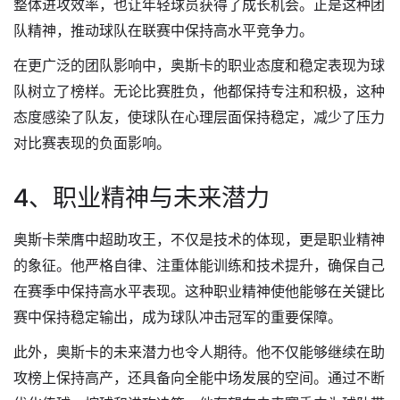
整体进攻效率，也让年轻球员获得了成长机会。正是这种团
队精神，推动球队在联赛中保持高水平竞争力。
在更广泛的团队影响中，奥斯卡的职业态度和稳定表现为球
队树立了榜样。无论比赛胜负，他都保持专注和积极，这种
态度感染了队友，使球队在心理层面保持稳定，减少了压力
对比赛表现的负面影响。
4、职业精神与未来潜力
奥斯卡荣膺中超助攻王，不仅是技术的体现，更是职业精神
的象征。他严格自律、注重体能训练和技术提升，确保自己
在赛季中保持高水平表现。这种职业精神使他能够在关键比
赛中保持稳定输出，成为球队冲击冠军的重要保障。
此外，奥斯卡的未来潜力也令人期待。他不仅能够继续在助
攻榜上保持高产，还具备向全能中场发展的空间。通过不断