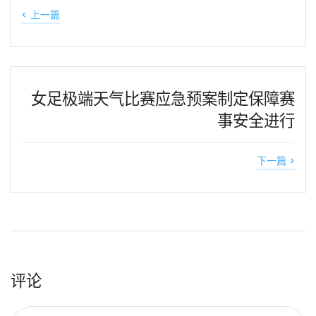
< 上一篇
女足极端天气比赛应急预案制定保障赛
事安全进行
下一篇 >
评论