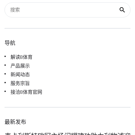
导航
解读B体育
产品展示
新闻动态
服务宗旨
接洽B体育官网
最新发布