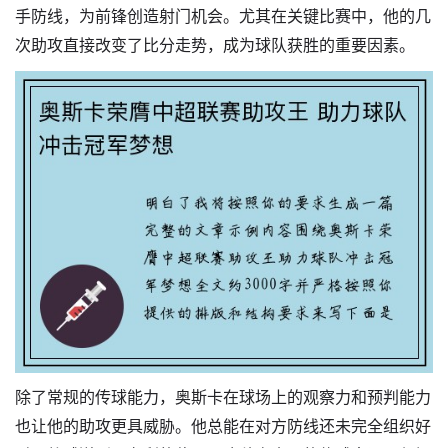
手防线，为前锋创造射门机会。尤其在关键比赛中，他的几
次助攻直接改变了比分走势，成为球队获胜的重要因素。
除了常规的传球能力，奥斯卡在球场上的观察力和预判能力
也让他的助攻更具威胁。他总能在对方防线还未完全组织好