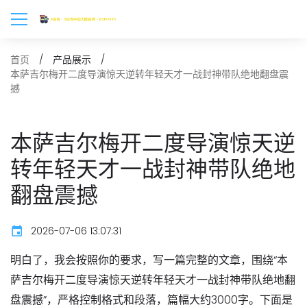
首页
产品展示
本萨吉尔梅开二度导演惊天逆转年轻天才一战封神带队绝地翻盘震
撼
本萨吉尔梅开二度导演惊天逆
转年轻天才一战封神带队绝地
翻盘震撼
2026-07-06 13:07:31
明白了，我会按照你的要求，写一篇完整的文章，围绕“本
萨吉尔梅开二度导演惊天逆转年轻天才一战封神带队绝地翻
盘震撼”，严格控制格式和段落，篇幅大约3000字。下面是