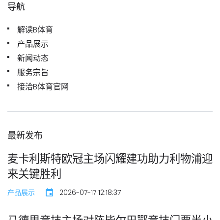
导航
解读B体育
产品展示
新闻动态
服务宗旨
接洽B体育官网
最新发布
麦卡利斯特欧冠主场闪耀建功助力利物浦迎
来关键胜利
产品展示
2026-07-17 12:18:37