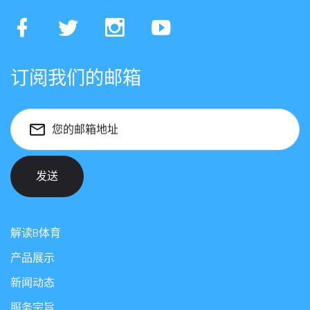
订阅我们的邮箱
您的邮箱地址
发送
解读B体育
产品展示
新闻动态
服务宗旨