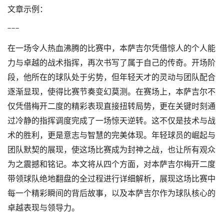
文章示例：
---
在一场令人热血沸腾的比赛中，本萨吉尔凭借惊人的个人能
力与卓越的战术指挥，再次书写了属于自己的传奇。开场阶
段，他所在的球队处于劣势，但年轻天才的灵动与团队配合
逐渐显现，使得比赛节奏变幻莫测。在赛场上，本萨吉尔不
仅凭借梅开二度的精彩表现直接扭转局势，更在关键时刻通
过冷静的指挥调度完成了一场惊天逆转。这不仅是技术与战
术的胜利，更是意志与智慧的完美体现。年轻球员的崛起与
团队默契的展现，使这场比赛成为封神之战，也让所有观众
为之震撼和铭记。本文将从四个方面，对本萨吉尔梅开二度
带领球队绝地翻盘的全过程进行详细解析，展现这场比赛中
每一个精彩瞬间的背后故事，以及本萨吉尔作为球队核心的
卓越表现与领导力。