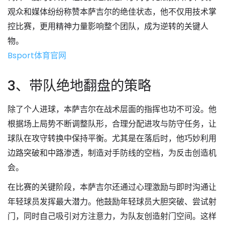
观众和媒体纷纷称赞本萨吉尔的绝佳状态，他不仅用技术掌
控比赛，更用精神力量影响整个团队，成为逆转的关键人
物。
Bsport体育官网
3、带队绝地翻盘的策略
除了个人进球，本萨吉尔在战术层面的指挥也功不可没。他
根据场上局势不断调整队形，合理分配进攻与防守任务，让
球队在攻守转换中保持平衡。尤其是在落后时，他巧妙利用
边路突破和中路渗透，制造对手防线的空档，为反击创造机
会。
在比赛的关键阶段，本萨吉尔还通过心理激励与即时沟通让
年轻球员发挥最大潜力。他鼓励年轻球员大胆突破、尝试射
门，同时自己吸引对方注意力，为队友创造射门空间。这样