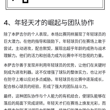
4、年轻天才的崛起与团队协作
除了本萨吉尔的个人表现，本场比赛同样展现了年轻球员的
巨大潜力。在他的指导和鼓励下，年轻球员们在赛场上敢于
尝试，主动进攻，配合默契，展现出超乎年龄的成熟与战术
理解力。他们的活力和创造力成为比赛中不可忽视的力量。
本萨吉尔善于发现并利用年轻球员的优势，让他们在关键时
刻成为进攻利器。这不仅增强了球队的整体实力，也让对手
在防守上难以应对多点威胁。年轻球员在比赛中逐渐成长，
配合核心球员的经验，形成了强大的团队战斗力。
最终，这种团队协作与个人能力的有机结合，使球队能够在
落后的局面下完成逆转。年轻天才们在赛场上焕发光彩，而