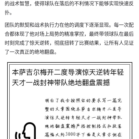
的战术智慧，使得球队在落后的不利情况下能够实现快速反
扑。
团队的默契和战术执行力在他的调度下逐渐显现。每一次配
合都体现了他对场上局势的精准掌控，最终带领球队在最后
时刻完成了惊天逆转，彻底扭转了比赛结果，让所有人见证
了一次真正的绝地翻盘。