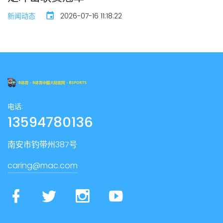
新闻动态
2026-07-16 11:18:22
电话:
13594780136
南安市钓带州387号
caring@mac.com