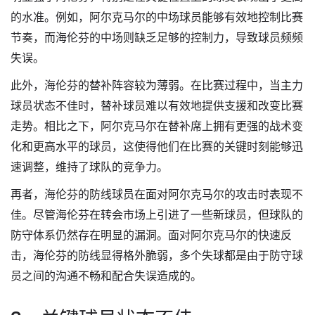
的水准。例如，阿尔克马尔的中场球员能够有效地控制比赛
节奏，而海伦芬的中场则缺乏足够的控制力，导致球员频频
失误。
此外，海伦芬的替补阵容较为薄弱。在比赛过程中，当主力
球员状态不佳时，替补球员难以有效地提供支援和改变比赛
走势。相比之下，阿尔克马尔在替补席上拥有更强的战术变
化和更高水平的球员，这使得他们在比赛的关键时刻能够迅
速调整，维持了球队的竞争力。
再者，海伦芬的防线球员在面对阿尔克马尔的攻击时表现不
佳。尽管海伦芬在转会市场上引进了一些新球员，但球队的
防守体系仍然存在明显的漏洞。面对阿尔克马尔的快速反
击，海伦芬的防线显得格外脆弱，多个失球都是由于防守球
员之间的沟通不畅和配合失误造成的。