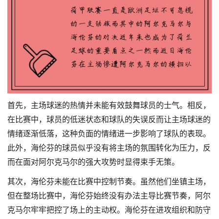
首先，主场球迷的热情并未能有效鼓舞球员的士气。相反，
在比赛中，球员的低迷状态和球队的失误反而让主场球迷的
情绪逐渐低落，这种负面的情绪进一步影响了球队的表现。
此外，海伦芬的球员似乎没有将主场的氛围转化为压力，反
而在面对阿尔克马尔的强大攻势时显得束手无策。
其次，海伦芬未能在比赛中控制节奏。虽然他们坐镇主场，
但在整场比赛中，海伦芬始终没有办法主导比赛节奏，阿尔
克马尔牢牢把控了场上的主动权。海伦芬在进攻组织和防守