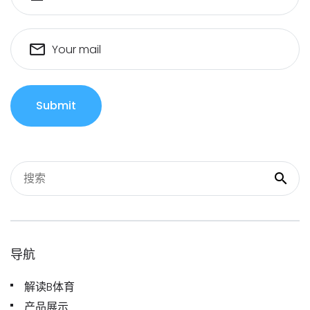
Your mail
Submit
导航
解读B体育
产品展示