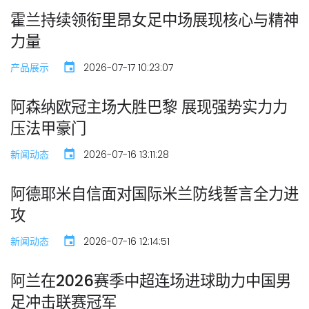
霍兰持续领衔里昂女足中场展现核心与精神
力量
产品展示
2026-07-17 10:23:07
阿森纳欧冠主场大胜巴黎 展现强势实力力
压法甲豪门
新闻动态
2026-07-16 13:11:28
阿德耶米自信面对国际米兰防线誓言全力进
攻
新闻动态
2026-07-16 12:14:51
阿兰在2026赛季中超连场进球助力中国男
足冲击联赛冠军