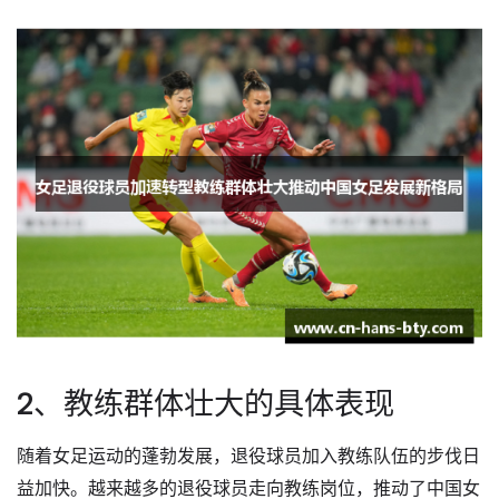
2、教练群体壮大的具体表现
随着女足运动的蓬勃发展，退役球员加入教练队伍的步伐日
益加快。越来越多的退役球员走向教练岗位，推动了中国女