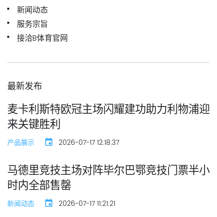
新闻动态
服务宗旨
接洽B体育官网
最新发布
麦卡利斯特欧冠主场闪耀建功助力利物浦迎
来关键胜利
产品展示
2026-07-17 12:18:37
马德里竞技主场对阵毕尔巴鄂竞技门票半小
时内全部售罄
新闻动态
2026-07-17 11:21:21