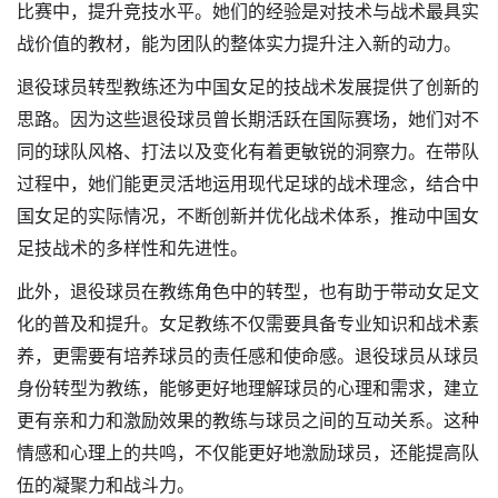
比赛中，提升竞技水平。她们的经验是对技术与战术最具实
战价值的教材，能为团队的整体实力提升注入新的动力。
退役球员转型教练还为中国女足的技战术发展提供了创新的
思路。因为这些退役球员曾长期活跃在国际赛场，她们对不
同的球队风格、打法以及变化有着更敏锐的洞察力。在带队
过程中，她们能更灵活地运用现代足球的战术理念，结合中
国女足的实际情况，不断创新并优化战术体系，推动中国女
足技战术的多样性和先进性。
此外，退役球员在教练角色中的转型，也有助于带动女足文
化的普及和提升。女足教练不仅需要具备专业知识和战术素
养，更需要有培养球员的责任感和使命感。退役球员从球员
身份转型为教练，能够更好地理解球员的心理和需求，建立
更有亲和力和激励效果的教练与球员之间的互动关系。这种
情感和心理上的共鸣，不仅能更好地激励球员，还能提高队
伍的凝聚力和战斗力。