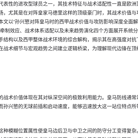
代表性的进攻型球员之一，其技术特征与战术适配性一直是欧洲
场，尤其是在对阵皇家马德里这样的顶级豪门时，其战术价值与
本文以“孙兴慜对阵皇马时的西甲战术价值与攻防影响深度全面
守牵制效应、战术体系适配以及未来趋势演化四个方面展开系统
手结构以及西甲整体战术环境的综合解构，揭示其在高强度对抗
在战术细节与宏观趋势之间建立逻辑桥梁，为理解现代边锋在顶
的战术价值体现在其对纵深空间的极致利用能力。皇马防线通常
而孙兴慜的无球前插和启动速度，能够迅速放大这一站位特点所
这种模糊位置属性使皇马边后卫与中卫之间的防守分工变得复杂