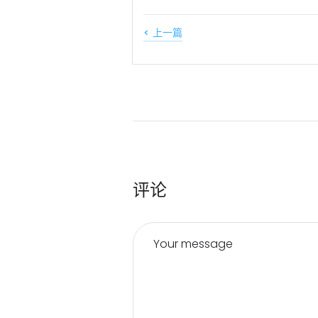
< 上一篇
评论
Your message