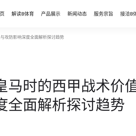
页
解读B体育
产品展示
新闻动态
服务宗旨
接洽B
值与攻防影响深度全面解析探讨趋势
皇马时的西甲战术价
度全面解析探讨趋势