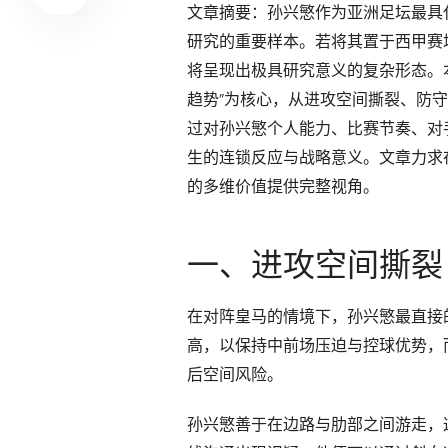
文章摘要：孙兴慜作为亚洲足坛最具
研究的重要样本。若将其置于西甲赛
将呈现出极具研究意义的复杂形态。
趋势”为核心，从进攻空间撕裂、防
过对孙兴慜个人能力、比赛节奏、对
生的连锁反应与战略意义。文章力求
的多维价值提供完整视角。
一、进攻空间撕裂
在对阵皇马的情境下，孙兴慜最直接
高，以保持中前场压迫与控球优势，
后空间风险。
孙兴慜善于在边路与肋部之间游走，