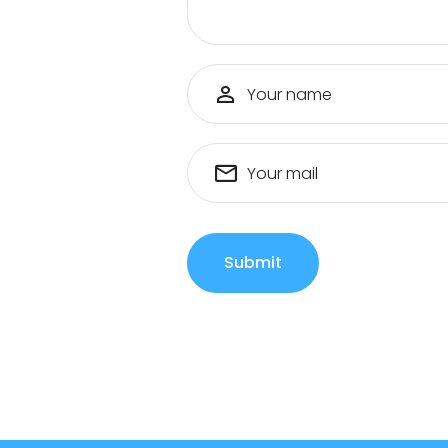
Your name
Your mail
Submit