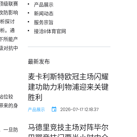
顶级联赛
产品展示
攻防影响
新闻动态
解析探讨
服务宗旨
分析。通
接洽B体育官网
下所能产
级对抗中
最新发布
麦卡利斯特欧冠主场闪耀
建功助力利物浦迎来关键
胜利
站位较
带来的身
产品展示
2026-07-17 12:18:37
马德里竞技主场对阵毕尔
。一旦防