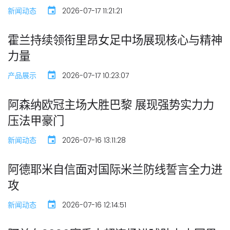
新闻动态
2026-07-17 11:21:21
霍兰持续领衔里昂女足中场展现核心与精神
力量
产品展示
2026-07-17 10:23:07
阿森纳欧冠主场大胜巴黎 展现强势实力力
压法甲豪门
新闻动态
2026-07-16 13:11:28
阿德耶米自信面对国际米兰防线誓言全力进
攻
新闻动态
2026-07-16 12:14:51