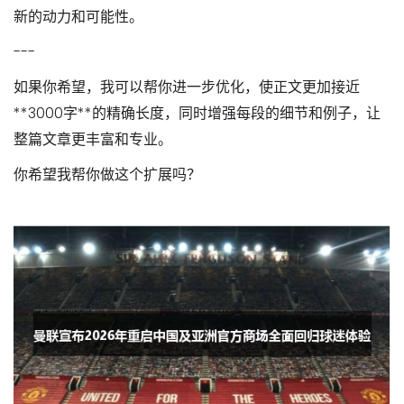
新的动力和可能性。
---
如果你希望，我可以帮你进一步优化，使正文更加接近
**3000字**的精确长度，同时增强每段的细节和例子，让
整篇文章更丰富和专业。
你希望我帮你做这个扩展吗？