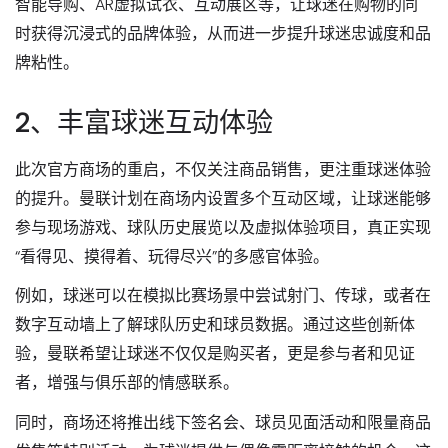
智能导购、AR虚拟试衣、互动展区等，让球迷在购物的同
时获得沉浸式的品牌体验，从而进一步提升球迷忠诚度和品
牌粘性。
2、丰富球迷互动体验
此次官方商场的重启，不仅关注商品销售，更注重球迷体验
的提升。曼联计划在商场内设置多个互动区域，让球迷能够
参与现场游戏、球队历史展览以及虚拟体验项目，真正实现
“看得见、摸得着、玩得尽兴”的多感官体验。
例如，球迷可以在模拟比赛场景中尝试射门、传球，或者在
数字互动墙上了解球队历史和球员数据。通过这些创新体
验，曼联希望让球迷不仅仅是购买者，更是参与者和见证
者，增强与俱乐部的情感联系。
同时，商场还将推出线下签名会、球员见面活动和限量商品