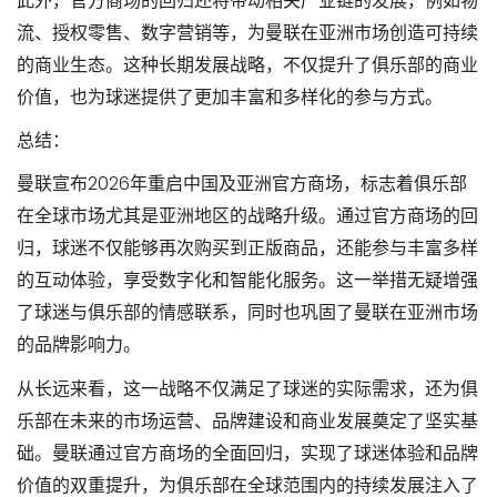
此外，官方商场的回归还将带动相关产业链的发展，例如物
流、授权零售、数字营销等，为曼联在亚洲市场创造可持续
的商业生态。这种长期发展战略，不仅提升了俱乐部的商业
价值，也为球迷提供了更加丰富和多样化的参与方式。
总结：
曼联宣布2026年重启中国及亚洲官方商场，标志着俱乐部
在全球市场尤其是亚洲地区的战略升级。通过官方商场的回
归，球迷不仅能够再次购买到正版商品，还能参与丰富多样
的互动体验，享受数字化和智能化服务。这一举措无疑增强
了球迷与俱乐部的情感联系，同时也巩固了曼联在亚洲市场
的品牌影响力。
从长远来看，这一战略不仅满足了球迷的实际需求，还为俱
乐部在未来的市场运营、品牌建设和商业发展奠定了坚实基
础。曼联通过官方商场的全面回归，实现了球迷体验和品牌
价值的双重提升，为俱乐部在全球范围内的持续发展注入了