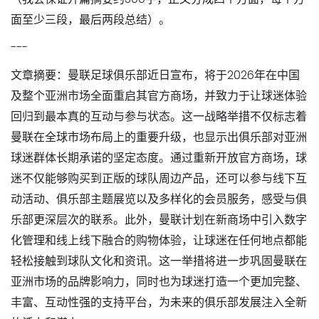
面至少三段，最后两段总结）。
---
文章摘要：曼联足球俱乐部近日宣布，将于2026年在中国
及整个亚洲市场全面重启其官方商场，并致力于让球迷体验
回归到最本真的互动与参与状态。这一战略举措不仅标志着
曼联在全球市场布局上的重要升级，也显示出俱乐部对亚洲
球迷群体长期承诺的坚定态度。通过重新开放官方商场，球
迷不仅能够购买到正版的球队周边产品，还可以参与线下互
动活动、俱乐部主题展览以及多样化的会员服务，感受与俱
乐部更深层次的联系。此外，曼联计划在新商场中引入数字
化管理和线上线下融合的购物体验，让球迷在任何地点都能
轻松接触到球队文化和资讯。这一举措将进一步巩固曼联在
亚洲市场的品牌影响力，同时也为球迷打造一个更加完整、
丰富、互动性强的支持平台，为未来的俱乐部发展注入全新