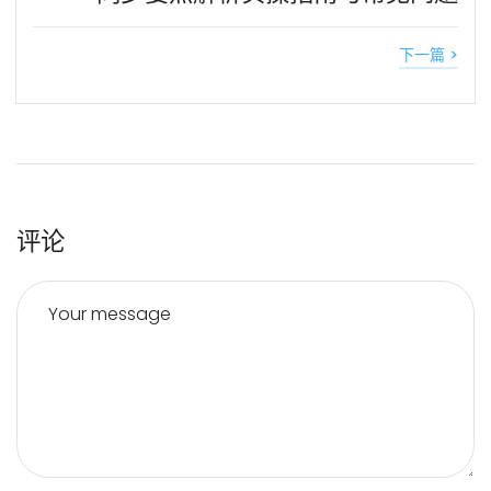
下一篇 >
评论
Your message