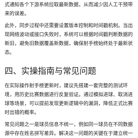
式通知各个下游系统拉取最新数据，从而减少因人工干预带
来的误差。
此外，同步过程中还需要设置版本控制和时间戳机制。当出
现网络波动或接口失败时，系统可以根据时间戳判断数据的
新旧，避免旧数据覆盖新数据，确保射手榜始终处于最新状
态。
四、实操指南与常见问题
在实际操作射手榜更新时，建议先搭建一套完整的测试环
境，用历史比赛数据进行反复验证。通过模拟进球、取消进
球等场景，可以提前发现更新逻辑中的漏洞，降低正式比赛
时出错的概率。
常见问题之一是球员信息不统一，例如同一球员在不同数据
源中存在姓名拼写差异。解决这一问题的关键在于建立统一