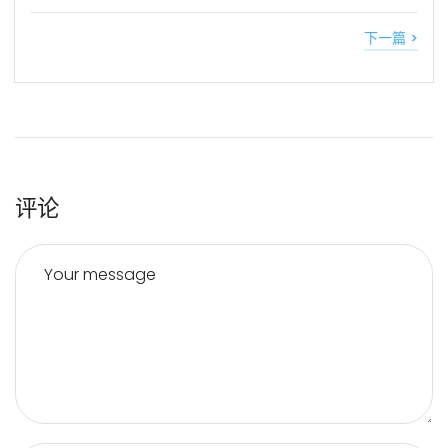
下一篇 >
评论
Your message