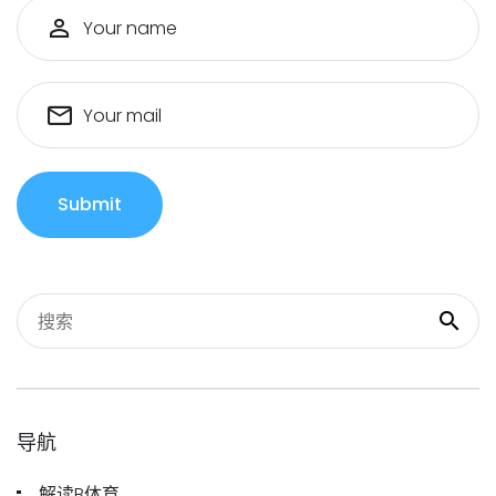
Your name
Your mail
Submit
导航
解读B体育