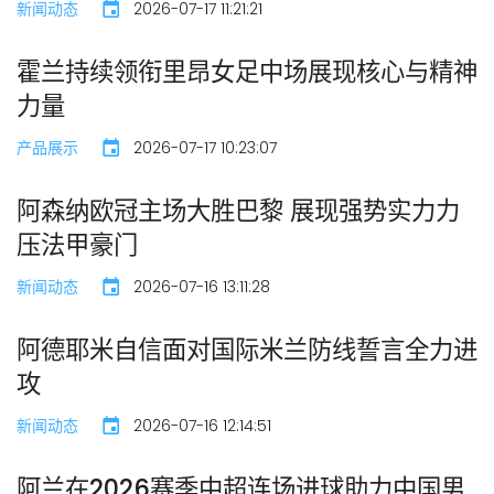
新闻动态
2026-07-17 11:21:21
霍兰持续领衔里昂女足中场展现核心与精神
力量
产品展示
2026-07-17 10:23:07
阿森纳欧冠主场大胜巴黎 展现强势实力力
压法甲豪门
新闻动态
2026-07-16 13:11:28
阿德耶米自信面对国际米兰防线誓言全力进
攻
新闻动态
2026-07-16 12:14:51
阿兰在2026赛季中超连场进球助力中国男