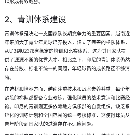
以形成有效威胁。
2、青训体系建设
青训体系是决定一支国家队长期竞争力的重要因素。越南近
年来加大了青少年足球培养投入，建立了完善的梯队体系，
从U13到U23都有稳定的培训和比赛体系，这为其国家队提
供了源源不断的优秀人才。相比之下，印尼的青训体系仍然
存在分散、标准不统一的问题，年轻球员的成长路径不够清
晰。
在选材和培养方面，越南注重技术和战术素养并重，每个年
龄段的梯队都配备专业教练，强化球员的战术意识和比赛经
验。印尼的青训则更多依赖地方俱乐部的自发组织，缺乏系
统化的训练计划和全国范围的统一考核标准，这使得球员从
青年阶段到国家队的过渡存在不适应问题。