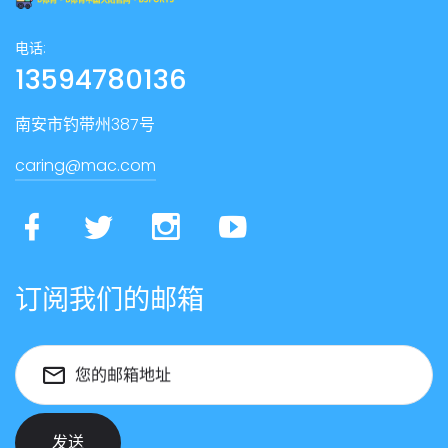
电话:
13594780136
南安市钓带州387号
caring@mac.com
订阅我们的邮箱
您的邮箱地址
发送