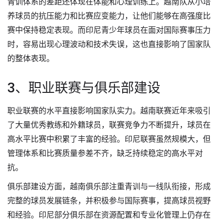
青训体系的差距还体现在体能和心理训练上。越南队从小培
养球员的抗压能力和比赛应变能力，让他们能够在高强度比
赛中保持稳定表现。而印尼青少年球员在面对国际赛事压力
时，容易出现心理波动和技术失误，这也直接影响了国家队
的整体表现。
3、职业联赛与俱乐部建设
职业联赛的水平直接影响国家队实力。越南联赛近年来吸引
了大量优秀教练和外籍球员，联赛竞争力不断提升，球员在
高水平比赛中积累了丰富的经验。印尼联赛虽然规模大，但
管理体系和比赛质量参差不齐，缺乏持续稳定的高水平对
抗。
俱乐部建设方面，越南俱乐部注重青训与一线队衔接，形成
完整的球员发展链条，并积极参与国际赛事，提高球员视野
和经验。印尼部分俱乐部在资源配置和专业化管理上仍存在