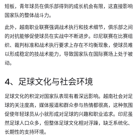
短板，青年球员在俱乐部得到的成长机会有限，这直接影响
国家队的整体战斗力。
此外，越南职业联赛强调战术执行和技术细节，俱乐部之间
的对抗能够促使球员在实战中不断进步。印尼联赛在比赛组
织、裁判标准和战术执行要求上存在不均衡现象，使球员难
以形成稳定的技战术能力，导致国家队在国际赛场上处于被
动。
4、足球文化与社会环境
足球文化的积淀对国家队表现有着深远影响。越南社会对足
球的关注度高，媒体报道和群众参与热情都很高，这种氛围
促使年轻球员从小就形成对足球的兴趣和职业追求。印尼虽
然足球人口众多，但整体足球文化相对浮躁，缺乏系统化、
长期性的支持环境。