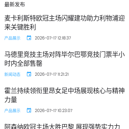
最新发布
麦卡利斯特欧冠主场闪耀建功助力利物浦迎
来关键胜利
产品展示
2026-07-17 12:18:37
马德里竞技主场对阵毕尔巴鄂竞技门票半小
时内全部售罄
新闻动态
2026-07-17 11:21:21
霍兰持续领衔里昂女足中场展现核心与精神
力量
产品展示
2026-07-17 10:23:07
阿森纳欧冠主场大胜巴黎 展现强势实力力