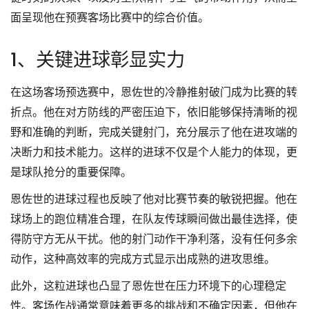
面呈现他在预赛客场比赛中的综合价值。
1、关键进球彰显实力
在这场客场预选赛中，恩佐世的冷静推射破门成为比赛的转
折点。他在对方防线的严密压迫下，依旧能够保持清晰的视
野和准确的判断，完成关键射门，充分展示了他在进攻端的
决断力和技术能力。这样的进球不仅是个人能力的体现，更
是球队抢分的重要保障。
恩佐世的进球过程也反映了他对比赛节奏的敏锐把握。他在
球场上的跑位精准合理，在队友传球瞬间做出最佳选择，使
得防守方无从干扰。他的射门动作干净利落，没有任何多余
动作，这种高效率的完成方式显示出成熟的进攻思维。
此外，这粒进球也凸显了恩佐世在压力环境下的心理稳定
性。客场作战通常意味着更多的挑战和不确定因素，但他在