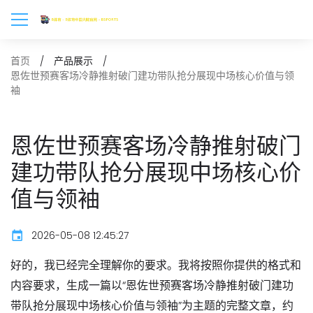
首页
产品展示
恩佐世预赛客场冷静推射破门建功带队抢分展现中场核心价值与领
袖
恩佐世预赛客场冷静推射破门
建功带队抢分展现中场核心价
值与领袖
2026-05-08 12:45:27
好的，我已经完全理解你的要求。我将按照你提供的格式和
内容要求，生成一篇以“恩佐世预赛客场冷静推射破门建功
带队抢分展现中场核心价值与领袖”为主题的完整文章，约