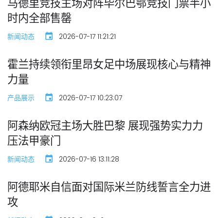
马德里竞技主场对阵毕尔巴鄂竞技门票半小
时内全部售罄
新闻动态
2026-07-17 11:21:21
霍兰持续领衔里昂女足中场展现核心与精神
力量
产品展示
2026-07-17 10:23:07
阿森纳欧冠主场大胜巴黎 展现强势实力力
压法甲豪门
新闻动态
2026-07-16 13:11:28
阿德耶米自信面对国际米兰防线誓言全力进
攻