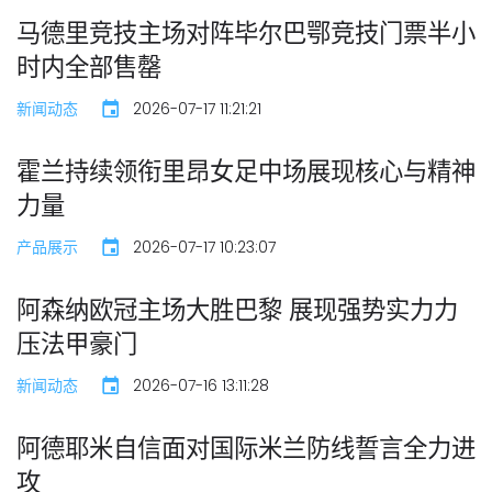
马德里竞技主场对阵毕尔巴鄂竞技门票半小
时内全部售罄
新闻动态
2026-07-17 11:21:21
霍兰持续领衔里昂女足中场展现核心与精神
力量
产品展示
2026-07-17 10:23:07
阿森纳欧冠主场大胜巴黎 展现强势实力力
压法甲豪门
新闻动态
2026-07-16 13:11:28
阿德耶米自信面对国际米兰防线誓言全力进
攻