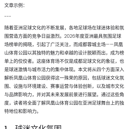
文章示例：
---
随着亚洲足球文化的不断发展，各地足球场在球迷体验和氛
围营造方面的竞争日益激烈。2026年度亚洲最具氛围足球
场榜单的揭晓，引起了广泛关注，而成都蓉城主场——凤凰
山体育公园以其独特的魅力和卓越的设计脱颖而出，成为榜
单上的佼佼者。这座体育场不仅是成都足球文化的象征，也
是球迷激情与城市活力的集中体现。本文将从四个方面深入
解析凤凰山体育公园获得这一殊荣的原因，包括球迷文化氛
围、设施与环境建设、赛事运营与体验创新，以及城市文化
与品牌影响力，并对其未来发展前景进行展望。通过这些角
度，读者将全面了解凤凰山体育公园在亚洲足球舞台上的独
特地位和影响力。
1、球迷文化氛围