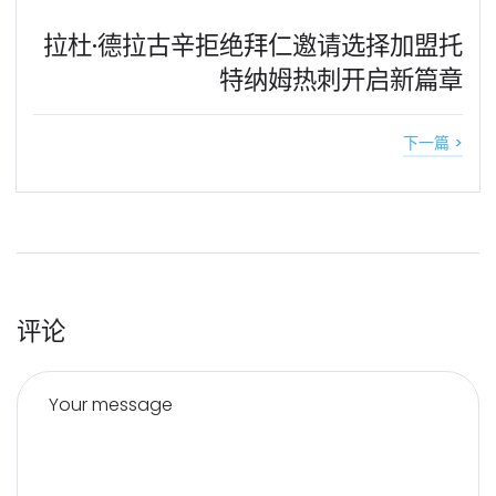
拉杜·德拉古辛拒绝拜仁邀请选择加盟托
特纳姆热刺开启新篇章
下一篇 >
评论
Your message