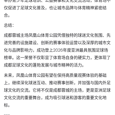
举办青少年足球培训、公益赛事和文化交流活动，体育场不
仅促进了足球文化普及，也让城市品牌与体育精神紧密结
合。
总结：
成都蓉城主场凤凰山体育公园凭借独特的球迷文化氛围、先
进完善的设施建设、创新的赛事体验运营以及深厚的城市文
化与品牌影响力，成功登上2026年度亚洲最具氛围足球场
榜单。这一荣誉不仅彰显了体育场自身的硬实力，更体现了
成都足球文化的蓬勃发展与城市精神的活力。
未来，凤凰山体育公园有望在保持高质量观赛体验的基础
上，继续深化球迷互动、推动赛事创新，并加强与国内外足
球文化的交流。它将不仅是成都蓉城的主场，更是亚洲足球
文化交流的重要舞台，成为吸引球迷和游客的重要文化地
标。