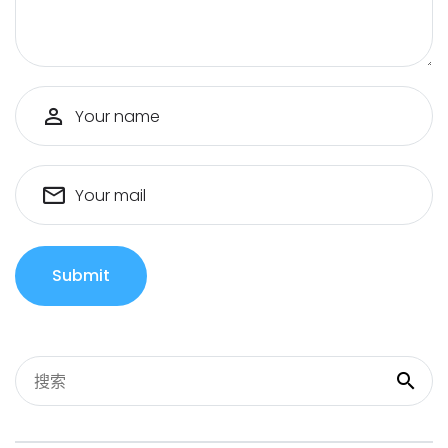
Your name
Your mail
Submit