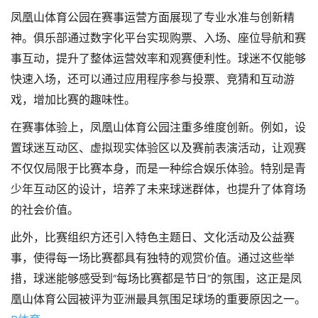
凤凰山体育公园在赛事运营方面展现了专业水准与创新精
神。俱乐部通过数字化平台实现购票、入场、座位导航和赛
事互动，提升了整体运营效率和观赛便利性。球迷不仅能够
快速入场，还可以通过应用程序参与投票、竞猜和互动游
戏，增加比赛的趣味性。
在赛事体验上，凤凰山体育公园注重多维度创新。例如，设
置球迷互动区、虚拟现实体验区以及赛前表演活动，让观赛
不仅仅局限于比赛本身，而是一种综合娱乐体验。特别是青
少年互动区的设计，培养了未来球迷群体，也提升了体育场
的社会价值。
此外，比赛组织方还引入特色主题日、文化活动及公益赛
事，使得每一场比赛都具有独特的观赏价值。通过这些举
措，球迷能够感受到“每场比赛都是节日”的氛围，这正是凤
凰山体育公园被评为亚洲最具氛围足球场的重要原因之一。