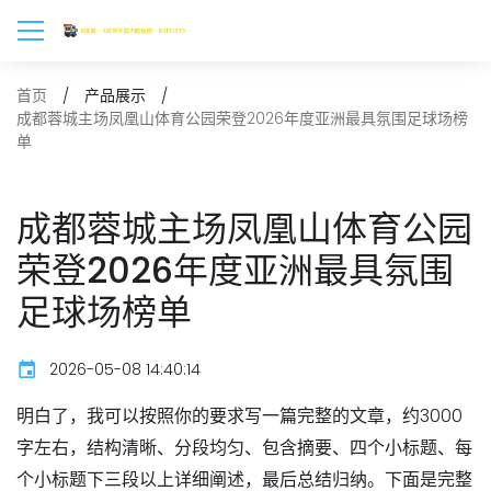
首页
产品展示
成都蓉城主场凤凰山体育公园荣登2026年度亚洲最具氛围足球场榜
单
成都蓉城主场凤凰山体育公园
荣登2026年度亚洲最具氛围
足球场榜单
2026-05-08 14:40:14
明白了，我可以按照你的要求写一篇完整的文章，约3000
字左右，结构清晰、分段均匀、包含摘要、四个小标题、每
个小标题下三段以上详细阐述，最后总结归纳。下面是完整