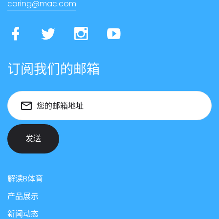
caring@mac.com
订阅我们的邮箱
您的邮箱地址
发送
解读B体育
产品展示
新闻动态