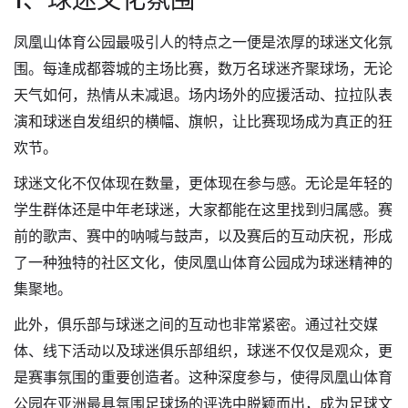
凤凰山体育公园最吸引人的特点之一便是浓厚的球迷文化氛
围。每逢成都蓉城的主场比赛，数万名球迷齐聚球场，无论
天气如何，热情从未减退。场内场外的应援活动、拉拉队表
演和球迷自发组织的横幅、旗帜，让比赛现场成为真正的狂
欢节。
球迷文化不仅体现在数量，更体现在参与感。无论是年轻的
学生群体还是中年老球迷，大家都能在这里找到归属感。赛
前的歌声、赛中的呐喊与鼓声，以及赛后的互动庆祝，形成
了一种独特的社区文化，使凤凰山体育公园成为球迷精神的
集聚地。
此外，俱乐部与球迷之间的互动也非常紧密。通过社交媒
体、线下活动以及球迷俱乐部组织，球迷不仅仅是观众，更
是赛事氛围的重要创造者。这种深度参与，使得凤凰山体育
公园在亚洲最具氛围足球场的评选中脱颖而出，成为足球文