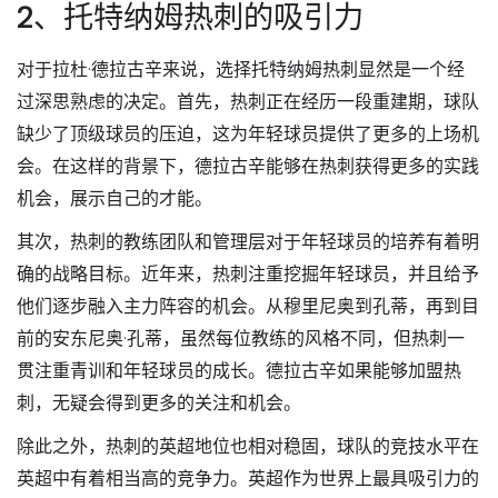
2、托特纳姆热刺的吸引力
对于拉杜·德拉古辛来说，选择托特纳姆热刺显然是一个经
过深思熟虑的决定。首先，热刺正在经历一段重建期，球队
缺少了顶级球员的压迫，这为年轻球员提供了更多的上场机
会。在这样的背景下，德拉古辛能够在热刺获得更多的实践
机会，展示自己的才能。
其次，热刺的教练团队和管理层对于年轻球员的培养有着明
确的战略目标。近年来，热刺注重挖掘年轻球员，并且给予
他们逐步融入主力阵容的机会。从穆里尼奥到孔蒂，再到目
前的安东尼奥·孔蒂，虽然每位教练的风格不同，但热刺一
贯注重青训和年轻球员的成长。德拉古辛如果能够加盟热
刺，无疑会得到更多的关注和机会。
除此之外，热刺的英超地位也相对稳固，球队的竞技水平在
英超中有着相当高的竞争力。英超作为世界上最具吸引力的