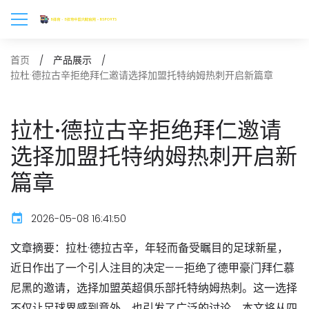
首页
产品展示
拉杜·德拉古辛拒绝拜仁邀请选择加盟托特纳姆热刺开启新篇章
拉杜·德拉古辛拒绝拜仁邀请
选择加盟托特纳姆热刺开启新
篇章
2026-05-08 16:41:50
文章摘要：拉杜·德拉古辛，年轻而备受瞩目的足球新星，
近日作出了一个引人注目的决定——拒绝了德甲豪门拜仁慕
尼黑的邀请，选择加盟英超俱乐部托特纳姆热刺。这一选择
不仅让足球界感到意外，也引发了广泛的讨论。本文将从四