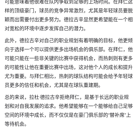
可能意味着他很难在队内争取到足够的上场时间。在拜仁这
样的顶级豪门，球员的竞争异常激烈，尤其是年轻球员要脱
颖而出需要付出更多努力。德拉古辛显然更希望能在一个相
对宽松的环境中逐步发挥自己的潜力。
此外，德拉古辛对自己的职业规划有着明确的目标，他更倾
向于选择一个可以提供更多出场机会的俱乐部。在拜仁，他
可能只能在一些非关键的比赛中获得机会，而热刺则有更多
的可能性让他在重要比赛中出场，这对他个人的成长和提升
尤为重要。与拜仁相比，热刺的球队结构可能会给予年轻球
员更多的信任和机会，尤其是在球队重建期。
总的来说，拉杜·德拉古辛拒绝拜仁，是基于长远的职业规
划和对自我发展的追求。他希望能够在一个能够给自己足够
空间的环境中成长，而不仅仅是在豪门俱乐部的“替补席”上
等待机会。