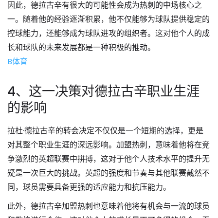
因此，德拉古辛有很大的可能性会成为热刺的中场核心之
一。随着他的经验逐渐积累，他不仅能够为球队提供稳定的
控球能力，还能够成为球队进攻的组织者。这对他个人的成
长和球队的未来发展都是一种积极的推动。
B体育
4、这一决策对德拉古辛职业生涯
的影响
拉杜·德拉古辛的转会决定不仅仅是一个短期的选择，更是
对其整个职业生涯的深远影响。加盟热刺，意味着他将在竞
争激烈的英超联赛中拼搏，这对于他个人技术水平的提升无
疑是一次巨大的挑战。英超的强度和节奏与其他联赛截然不
同，球员需要具备更强的适应能力和抗压能力。
此外，德拉古辛加盟热刺也意味着他将有机会与一流的球员