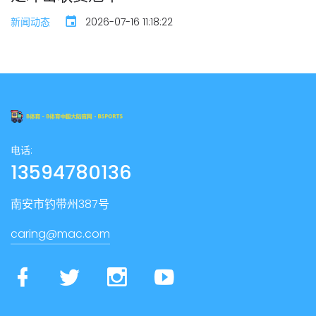
新闻动态
2026-07-16 11:18:22
电话:
13594780136
南安市钓带州387号
caring@mac.com