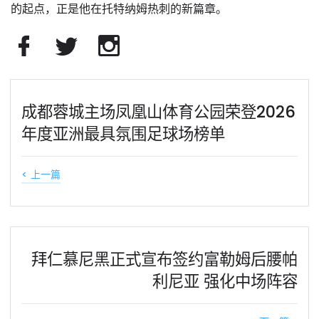
的起点，正是他在托特纳姆热刺的新篇章。
成都蓉城主场凤凰山体育公园荣登2026
年度亚洲最具氛围足球场榜单
< 上一篇
拜仁慕尼黑正式宣布签约富勒姆后腰帕
利尼亚 强化中场阵容