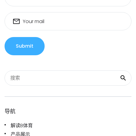
Your mail
Submit
导航
解读B体育
产品展示