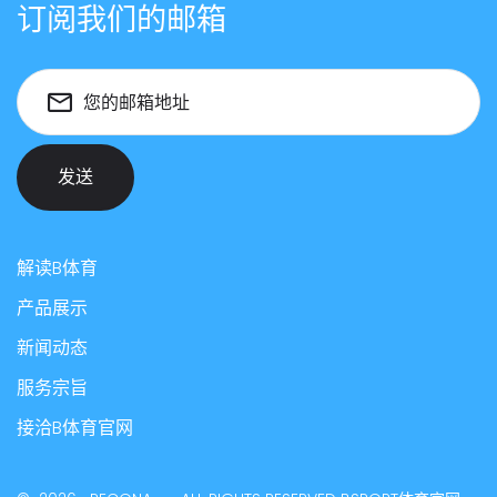
订阅我们的邮箱
您的邮箱地址
发送
解读B体育
产品展示
新闻动态
服务宗旨
接洽B体育官网