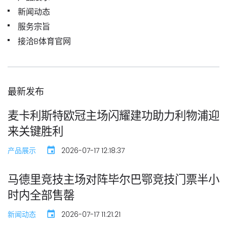
新闻动态
服务宗旨
接洽B体育官网
最新发布
麦卡利斯特欧冠主场闪耀建功助力利物浦迎
来关键胜利
产品展示
2026-07-17 12:18:37
马德里竞技主场对阵毕尔巴鄂竞技门票半小
时内全部售罄
新闻动态
2026-07-17 11:21:21