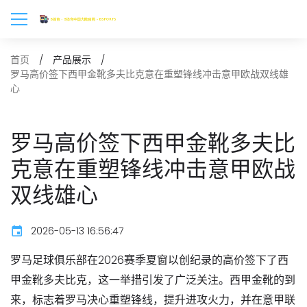
首页
产品展示
罗马高价签下西甲金靴多夫比克意在重塑锋线冲击意甲欧战双线雄
心
罗马高价签下西甲金靴多夫比
克意在重塑锋线冲击意甲欧战
双线雄心
2026-05-13 16:56:47
罗马足球俱乐部在2026赛季夏窗以创纪录的高价签下了西
甲金靴多夫比克，这一举措引发了广泛关注。西甲金靴的到
来，标志着罗马决心重塑锋线，提升进攻火力，并在意甲联