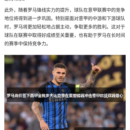
此外，随着罗马锋线实力的提升，球队在意甲联赛中的竞争
地位将得到进一步巩固。特别是面对意甲的中游和下游球队
时，罗马将更加轻松地占据主动，争取更多的胜利。这对于
球队在联赛中取得好成绩至关重要，也有助于罗马在长时间
的赛季中保持竞争力。