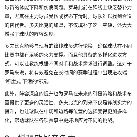
球员的体能下降和伤病问题。罗马此前在锋线上缺乏替补力
量，尤其在主力球员受伤或状态下滑时，球队难以找到合适
的替代者。多夫比克的加盟，不仅填补了这一空缺，还大大
增强了球队的阵容深度。
多夫比克能够与现有的锋线球员进行轮换，确保球队在不同
比赛中都有足够的火力支撑。而且他具备的多样化进攻方
式，可以让教练根据不同对手和战术需求进行调整。这对于
罗马来说，将有效避免在长时间的赛季过程中出现进攻端
“断崖式”下滑的情况。
此外，阵容深度的提升也为罗马在未来的引援策略和战术布
置提供了更多的灵活性。多夫比克的到来不仅是锋线实力的
提升，也让球队在中场和边路等位置的选择变得更加多样
化，帮助球队在各项赛事中更好地应对不同的挑战。