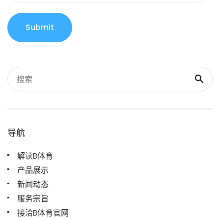
Submit
导航
解读B体育
产品展示
新闻动态
服务宗旨
接洽B体育官网