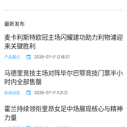
最新发布
麦卡利斯特欧冠主场闪耀建功助力利物浦迎
来关键胜利
产品展示
2026-07-17 12:18:37
马德里竞技主场对阵毕尔巴鄂竞技门票半小
时内全部售罄
新闻动态
2026-07-17 11:21:21
霍兰持续领衔里昂女足中场展现核心与精神
力量