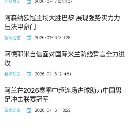
产品展示
2026-07-17 10:23:07
阿森纳欧冠主场大胜巴黎 展现强势实力力
压法甲豪门
新闻动态
2026-07-16 13:11:28
阿德耶米自信面对国际米兰防线誓言全力进
攻
新闻动态
2026-07-16 12:14:51
阿兰在2026赛季中超连场进球助力中国男
足冲击联赛冠军
新闻动态
2026-07-16 11:18:22