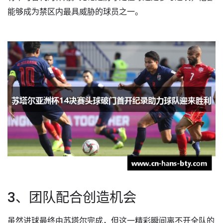
能够成为禁区内最具威胁的球员之一。
3、团队配合创造机会
虽然进球最终由苏塔尔完成，但这一精彩瞬间离不开全队的