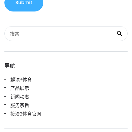
Submit
导航
解读B体育
产品展示
新闻动态
服务宗旨
接洽B体育官网