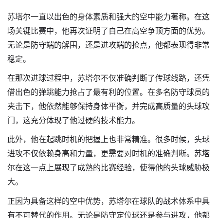
苏塔尔一直以出色的身体素质和强大的空中能力著称。在这
场关键比赛中，他再次证明了自己在高空争顶方面的优势。
无论是防守端的解围，还是进攻端的抢点，他都表现得非常
稳定。
在那次进球过程中，苏塔尔不仅准确判断了传球线路，还凭
借出色的弹跳能力抢占了最有利的位置。在多名防守球员的
夹击下，他依然能够保持身体平衡，并完成高质量的头球攻
门，这充分体现了他过硬的技术能力。
此外，他在起跳时机的把握上也非常精准。很多时候，头球
进攻不仅依赖身高和力量，更需要对时机的准确判断。苏塔
尔在这一点上展现了成熟的比赛经验，使得他的头球威胁极
大。
正因为具备这样的空中优势，苏塔尔在球队的战术体系中具
有不可替代的作用。无论是防守定位球还是参与进攻，他都