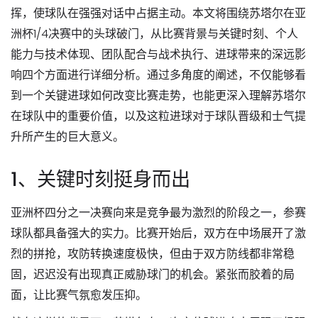
挥，使球队在强强对话中占据主动。本文将围绕苏塔尔在亚
洲杯1/4决赛中的头球破门，从比赛背景与关键时刻、个人
能力与技术体现、团队配合与战术执行、进球带来的深远影
响四个方面进行详细分析。通过多角度的阐述，不仅能够看
到一个关键进球如何改变比赛走势，也能更深入理解苏塔尔
在球队中的重要价值，以及这粒进球对于球队晋级和士气提
升所产生的巨大意义。
1、关键时刻挺身而出
亚洲杯四分之一决赛向来是竞争最为激烈的阶段之一，参赛
球队都具备强大的实力。比赛开始后，双方在中场展开了激
烈的拼抢，攻防转换速度极快，但由于双方防线都非常稳
固，迟迟没有出现真正威胁球门的机会。紧张而胶着的局
面，让比赛气氛愈发压抑。