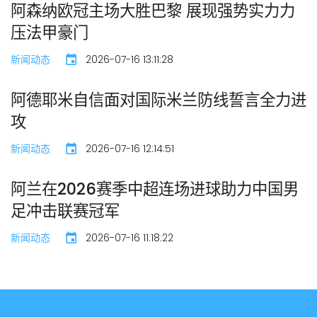
阿森纳欧冠主场大胜巴黎 展现强势实力力
压法甲豪门
新闻动态
2026-07-16 13:11:28
阿德耶米自信面对国际米兰防线誓言全力进
攻
新闻动态
2026-07-16 12:14:51
阿兰在2026赛季中超连场进球助力中国男
足冲击联赛冠军
新闻动态
2026-07-16 11:18:22