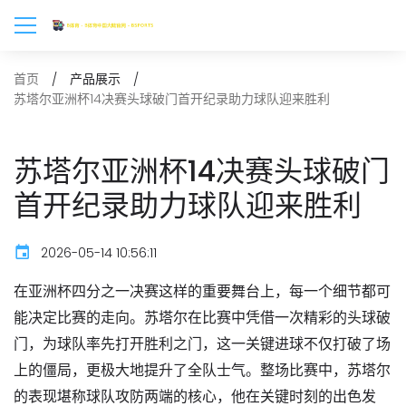
首页
产品展示
苏塔尔亚洲杯14决赛头球破门首开纪录助力球队迎来胜利
苏塔尔亚洲杯14决赛头球破门
首开纪录助力球队迎来胜利
2026-05-14 10:56:11
在亚洲杯四分之一决赛这样的重要舞台上，每一个细节都可
能决定比赛的走向。苏塔尔在比赛中凭借一次精彩的头球破
门，为球队率先打开胜利之门，这一关键进球不仅打破了场
上的僵局，更极大地提升了全队士气。整场比赛中，苏塔尔
的表现堪称球队攻防两端的核心，他在关键时刻的出色发