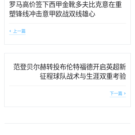
罗马高价签下西甲金靴多夫比克意在重
塑锋线冲击意甲欧战双线雄心
< 上一篇
范登贝尔赫转投布伦特福德开启英超新
征程球队战术与生涯双重考验
下一篇 >