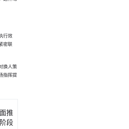
执行效
紧密联
对换人策
场指挥提
面推
键阶段