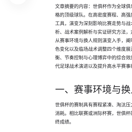
文章摘要的内容：世俱杯作为全球俱
格的顶级球队。在高密度赛程、高强
工具，演变为深刻影响比赛走势与战
析、战术案例解析与实证研究方法，
从赛事环境与换人规则演变入手，阐
色变化以及临场战术调整四个维度展
衡、节奏控制与心理博弈中的综合效
代足球战术演进以及提升高水平赛事
一、赛事环境与换
世俱杯的赛制具有赛程紧凑、淘汰压
消耗。相比联赛或洲际杯赛，世俱杯
终成绩。