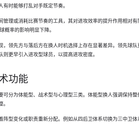
人有时能够打乱对手既定节奏。
间管理或消耗比赛节奏的工具，其对进攻效率的提升作用相对有
进球概率的影响明显下降。
现，领先方与落后方在换人时机选择上存在显著差异。领先球队
队则更早引入进攻型球员，以提高进攻密度。
术功能
要可分为体能型、战术型与心理型三类。体能型换人强调保持整
整。
着阵型变化或职责重新分配。例如从四后卫体系切换为三中卫体