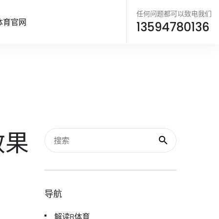
任何问题都可以致电我们
体育官网
13594780136
效果
导航
解读B体育