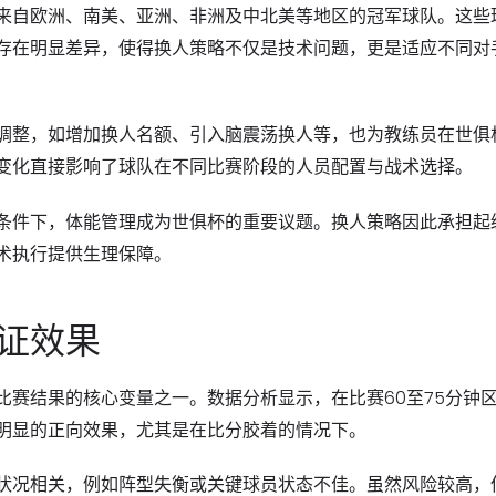
来自欧洲、南美、亚洲、非洲及中北美等地区的冠军球队。这些
存在明显差异，使得换人策略不仅是技术问题，更是适应不同对
调整，如增加换人名额、引入脑震荡换人等，也为教练员在世俱
变化直接影响了球队在不同比赛阶段的人员配置与战术选择。
条件下，体能管理成为世俱杯的重要议题。换人策略因此承担起
术执行提供生理保障。
证效果
比赛结果的核心变量之一。数据分析显示，在比赛60至75分钟
明显的正向效果，尤其是在比分胶着的情况下。
状况相关，例如阵型失衡或关键球员状态不佳。虽然风险较高，