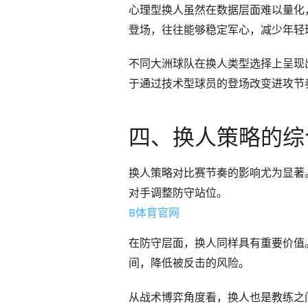
心理型换人虽然在数据层面难以量化
登场，往往能够稳定军心，减少年轻
不同大洲球队在换人类型选择上呈现
于通过技术型球员的登场改变进攻节
四、换人策略的综
换人策略对比赛节奏的影响尤为显著
对手调整防守站位。
B体育官网
在防守层面，换人同样具有重要价值
间，降低被反击的风险。
从战术博弈角度看，换人也是教练之