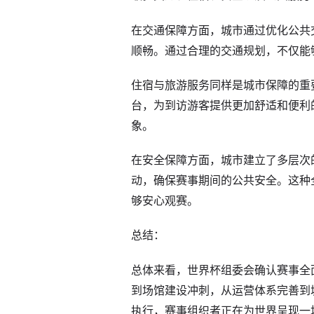
在交通保障方面，城市通过优化公共
顺畅。通过合理的交通规划，不仅能
住宿与旅游服务同样是城市保障的重
台，为到访游客提供更加舒适和便利
象。
在安全保障方面，城市建立了多层次
动，确保赛事期间的公共安全。这种
够安心观赛。
总结：
总体来看，世界杯组委会确认赛事全
到场馆建设冲刺，从运营体系完善到
执行，赛事组织者正在为世界呈现一