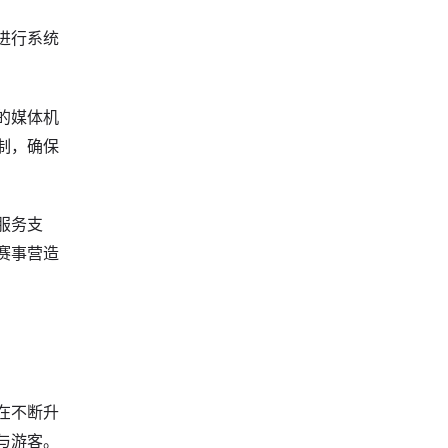
进行系统
的媒体机
制，确保
服务支
赛事营造
在不断升
与游客。