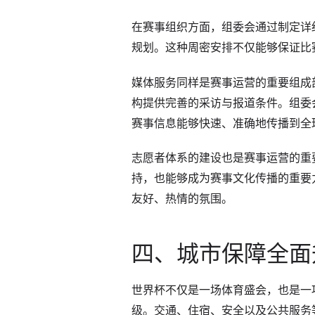
在赛事组织方面，组委会通过制定详
规划。这种周密安排不仅能够保证比
媒体服务同样是赛事运营的重要组成
构提供完善的采访与报道条件。组委
赛事信息能够快速、准确地传播到全
志愿者体系的建设也是赛事运营的重
持，也能够成为赛事文化传播的重要
友好、热情的氛围。
四、城市保障全面
世界杯不仅是一场体育盛会，也是一
级。交通、住宿、安全以及公共服务