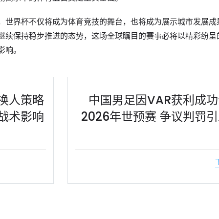
，世界杯不仅将成为体育竞技的舞台，也将成为展示城市发展成
继续保持稳步推进的态势，这场全球瞩目的赛事必将以精彩纷呈
影响。
换人策略
中国男足因VAR获利成
战术影响
2026年世预赛 争议判罚