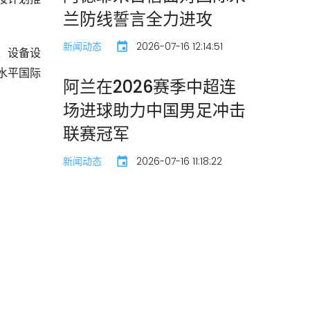
兰防线誓言全力进攻
新闻动态
2026-07-16 12:14:51
、设备设
水平国际
阿兰在2026赛季中超连
场进球助力中国男足冲击
联赛冠军
新闻动态
2026-07-16 11:18:22