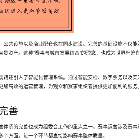
、公共设施以及商业配套也在同步建设。完善的基础设施不仅能
宝贵资产。这种“赛事与城市发展结合”的理念，也成为世界杯筹
场馆还引入了智能化管理系统。通过智能安检、数字票务以及实
更加高效的运营管理，为观众和赛事组织者提供更加便利的服务
完善
营体系的完善也成为组委会工作的重点之一。赛事运营涉及赛事
多个方面，每一个环节都直接影响赛事整体质量。