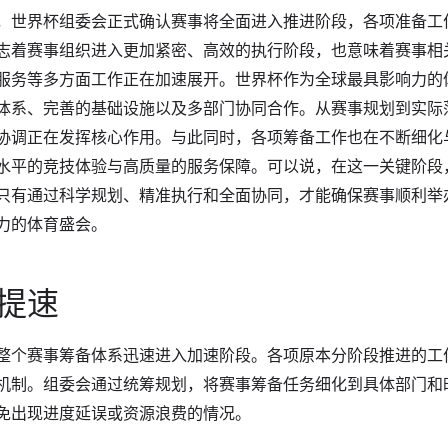
，世界杯组委会正式确认赛事将全面进入推进阶段，各项准备工
志着赛事组织进入更加紧密、高效的执行阶段，也意味着赛事相
服务等多方面工作正在加速展开。世界杯作为全球最具影响力的
体系、完善的基础设施以及多部门协同合作。从赛事规划到实际
协调正在发挥核心作用。与此同时，各项筹备工作也在不断细化
水平的竞技体验与高质量的服务保障。可以说，在这一关键阶段
只有通过科学规划、精准执行和全面协同，才能确保赛事顺利举
力的体育盛会。
提速
整个赛事筹备体系迅速进入加速阶段。各项原本分阶段推进的工
机制。组委会通过统筹规划，将赛事筹备任务细化到具体部门和
免出现进度延误或资源浪费的情况。