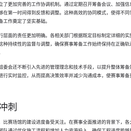
立了更加完善的工作协调机制。通过定期召开筹备会议、加强信
够在第一时间得到反馈和调整。这种高效的协同模式，使得不同
备工作奠定了坚实基础。
行层面的责任更加明确。各相关部门根据既定目标制定详细的实
这种持续性的监督与调整，确保赛事筹备工作始终保持在正确轨
。
组委会还不断引入先进的管理理念和技术手段，以提升整体筹备
进行实时监控，从而提高决策效率并减少沟通成本，使赛事筹备
冲刺
，比赛场馆的建设进度备受关注。在赛事全面推进的背景下，各
团队通过优化施工流程和增加人力资源投入，确保工程进度能够