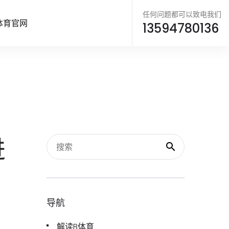
任何问题都可以致电我们
体育官网
13594780136
进
导航
解读B体育