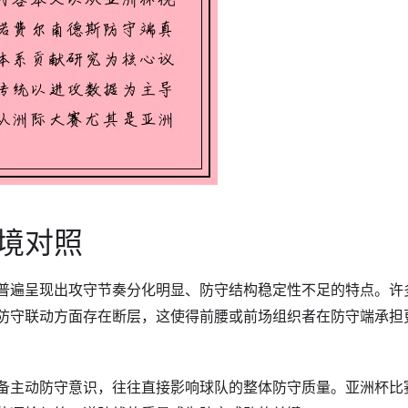
境对照
普遍呈现出攻守节奏分化明显、防守结构稳定性不足的特点。许
防守联动方面存在断层，这使得前腰或前场组织者在防守端承担
备主动防守意识，往往直接影响球队的整体防守质量。亚洲杯比