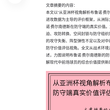
文章摘要的内容：
本文以“从亚洲杯视角解析布鲁诺·费
进攻数据为主导的评价框架，从洲际
诺·费尔南德斯在防守端的真实价值
迫、攻防转换、空间封锁与防守组织
的攻守失衡、阵型弹性不足以及对中
防守价值评估视角。全文从战术环境
述，力图说明布鲁诺·费尔南德斯的
解现代中前场球员的综合价值提供新