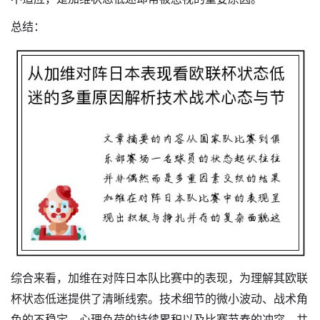
总结：
综合来看，加维在对阵日本队比赛中的表现，为理解其欧联
杯状态低迷提供了清晰线索。技术细节的微小波动、战术角
色的不稳定、心理负荷的持续累积以及比赛节奏的冲突，共