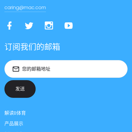
caring@mac.com
订阅我们的邮箱
您的邮箱地址
发送
解读B体育
产品展示