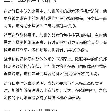
在对阵日本队的比赛中，加维所处的战术环境相对清晰，他
更多被要求在中前场进行纵向推进与横向覆盖，任务单一而
明确，这有助于其发挥冲击力和跑动优势。
然而在欧联杯赛场，加维的战术角色往往更加模糊。有时他
需要回撤承担组织职责，有时又被推到更靠前的位置参与逼
抢与进攻终结，这种频繁变化削弱了其稳定输出。
战术错位还体现在整体体系的不适配上。欧联杯中的俱乐部
打法强调结构与纪律，而加维更擅长在高自由度体系中凭借
直觉踢球，这种差异使其容易陷入“努力但低效”的困境。
对阵日本时的表现说明，当战术要求与个人特点高度契合
时，加维能够快速进入比赛节奏；反之，在欧联杯中，角色
定位的不清晰直接影响了其技术和心理表现。