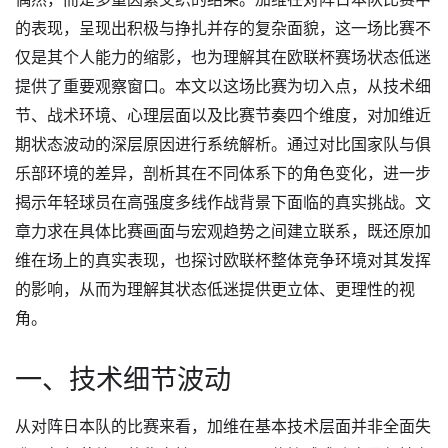
的表现，呈现出积极与挣扎并存的复杂面貌，这一场比赛不
仅是其个人能力的缩影，也为理解其在欧联杯赛场状态低迷
提供了重要观察窗口。本文以这场比赛为切入点，从技术细
节、战术环境、心理层面以及比赛节奏四个维度，对加维近
期状态波动的深层原因进行系统解析。通过对比国家队与俱
乐部环境的差异，剖析其在不同体系下的角色变化，进一步
揭示年轻球员在高强度多线作战背景下面临的真实挑战。文
章力求在具体比赛画面与宏观趋势之间建立联系，既还原加
维在场上的真实表现，也探讨欧联杯整体竞争环境对其发挥
的影响，从而为理解其状态低迷提供更立体、更理性的视
角。
一、技术细节波动
从对阵日本队的比赛来看，加维在基本技术层面并非全面失