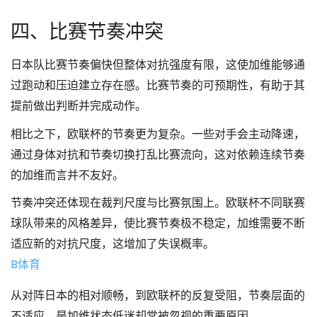
四、比赛节奏冲突
日本队比赛节奏偏快但整体对抗强度有限，这使加维能够通
过跑动和压迫建立存在感。比赛节奏的可预期性，有助于其
提前做出判断并完成动作。
相比之下，欧联杯的节奏更为复杂。一些对手会主动降速，
通过身体对抗和节奏切换打乱比赛流向，这对依赖连续节奏
的加维而言并不友好。
节奏冲突还体现在裁判尺度与比赛氛围上。欧联杯不同联赛
球队带来的风格差异，使比赛节奏极不稳定，加维需要不断
适应新的对抗尺度，这增加了失误概率。
B体育
从对阵日本的相对顺畅，到欧联杯的反复受阻，节奏层面的
不适应，是加维状态低迷却常被忽视的重要原因。