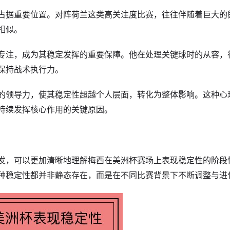
占据重要位置。对阵荷兰这类高关注度比赛，往往伴随着巨大的
相似。
专注，成为其稳定发挥的重要保障。他在处理关键球时的从容，
保持战术执行力。
的领导力，使其稳定性超越个人层面，转化为整体影响。这种心
持续发挥核心作用的关键原因。
发，可以更加清晰地理解梅西在美洲杯赛场上表现稳定性的阶段
种稳定性都并非静态存在，而是在不同比赛背景下不断调整与进