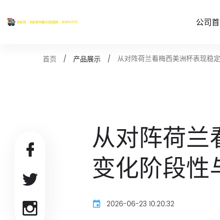
公司首
从对阵荷兰看梅西美洲杯表现稳
首页
产品展示
从对阵荷兰
变化阶段性
2026-06-23 10:20:32