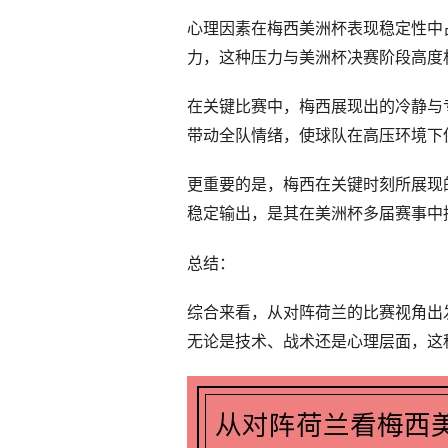
心理因素在梅西美洲杯表现稳定性中
力，这种压力与美洲杯决赛阶段高度
在关键比赛中，梅西展现出的冷静与
带动全队情绪，使球队在高压环境下
更重要的是，梅西在关键时刻所展现
稳定输出，是其在美洲杯多届赛事中
总结：
综合来看，从对阵荷兰的比赛视角出
无论是技术、战术还是心理层面，这