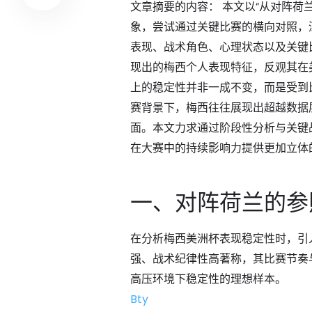
文章摘要的内容： 本文以“从对阵荷
象，尝试通过关键比赛的横向对照，
表现、战术角色、心理状态以及关键
现出的梅西个人表现特征，反观其在
上的稳定性并非一成不变，而是受到
赛背景下，梅西往往展现出超越数据
面。本文力求通过阶段性分析与关键
在大赛中的持续影响力提供更加立体
一、对阵荷兰的参
在分析梅西美洲杯表现稳定性时，引
强、战术纪律性高著称，其比赛节奏
高压环境下稳定性的理想样本。
Bty