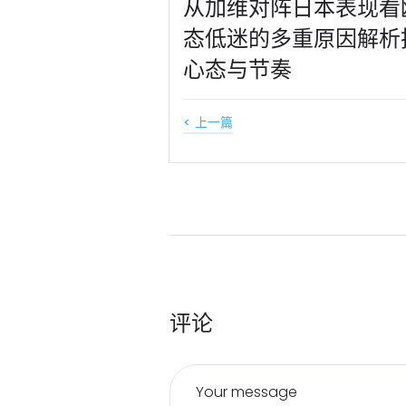
从加维对阵日本表现看
态低迷的多重原因解析
心态与节奏
< 上一篇
评论
Your message