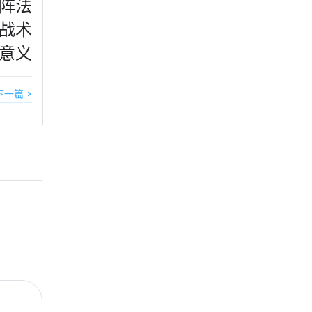
阵法
战术
意义
下一篇 >