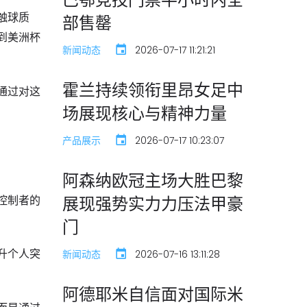
触球质
部售罄
到美洲杯
新闻动态
2026-07-17 11:21:21
霍兰持续领衔里昂女足中
通过对这
场展现核心与精神力量
产品展示
2026-07-17 10:23:07
阿森纳欧冠主场大胜巴黎
展现强势实力力压法甲豪
控制者的
门
升个人突
新闻动态
2026-07-16 13:11:28
阿德耶米自信面对国际米