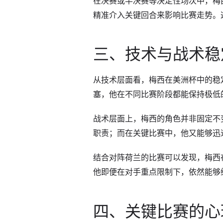
在决赛或半决赛等决定性场次中，梅
精准介入关键回合来影响比赛走势。
三、技术与战术稳
从技术层面看，梅西在美洲杯中的稳
塞，他在不同比赛阶段都能保持极低
战术层面上，梅西的角色并非固定不
职责；而在关键比赛中，他又能够迅
结合对阵荷兰的比赛可以发现，梅西
他即便在对手重点限制下，依然能够
四、关键比赛的心