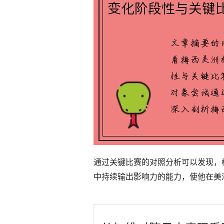
通过关键比赛的对照分析可以发现，
中持续输出影响力的能力，使他在美