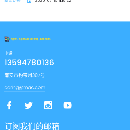
新闻动态
2026-07-16 11:18:22
电话:
13594780136
南安市钓带州387号
caring@mac.com
订阅我们的邮箱