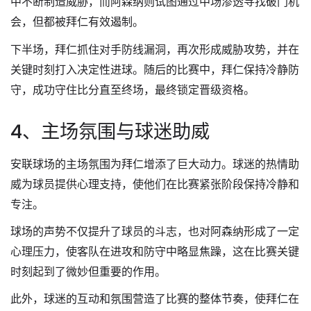
中不断制造威胁，而阿森纳则试图通过中场渗透寻找破门机
会，但都被拜仁有效遏制。
下半场，拜仁抓住对手防线漏洞，再次形成威胁攻势，并在
关键时刻打入决定性进球。随后的比赛中，拜仁保持冷静防
守，成功守住比分直至终场，最终锁定晋级资格。
4、主场氛围与球迷助威
安联球场的主场氛围为拜仁增添了巨大动力。球迷的热情助
威为球员提供心理支持，使他们在比赛紧张阶段保持冷静和
专注。
球场的声势不仅提升了球员的斗志，也对阿森纳形成了一定
心理压力，使客队在进攻和防守中略显焦躁，这在比赛关键
时刻起到了微妙但重要的作用。
此外，球迷的互动和氛围营造了比赛的整体节奏，使拜仁在