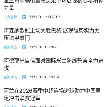
霍兰持续领衔里昂女足中场展现核心与精神
力量
产品展示
2026-07-17 10:23:07
阿森纳欧冠主场大胜巴黎 展现强势实力力
压法甲豪门
新闻动态
2026-07-16 13:11:28
阿德耶米自信面对国际米兰防线誓言全力进
攻
新闻动态
2026-07-16 12:14:51
阿兰在2026赛季中超连场进球助力中国男
足冲击联赛冠军