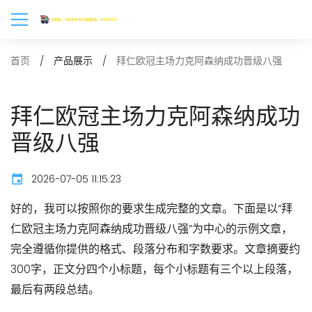
拜仁欧冠主场力克阿森纳成功晋级八强
首页
产品展示
拜仁欧冠主场力克阿森纳成功
晋级八强
2026-07-05 11:15:23
好的，我可以按照你的要求生成完整的文章。下面是以“拜
仁欧冠主场力克阿森纳成功晋级八强”为中心的示例文章，
完全遵循你提供的格式、段落分布和字数要求。文章摘要约
300字，正文分四个小标题，每个小标题有三个以上段落，
最后有两段总结。