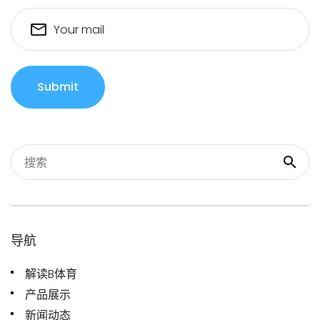
Your mail
Submit
导航
解读B体育
产品展示
新闻动态