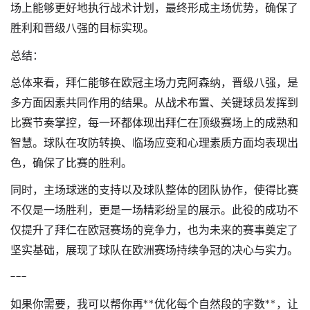
场上能够更好地执行战术计划，最终形成主场优势，确保了
胜利和晋级八强的目标实现。
总结：
总体来看，拜仁能够在欧冠主场力克阿森纳，晋级八强，是
多方面因素共同作用的结果。从战术布置、关键球员发挥到
比赛节奏掌控，每一环都体现出拜仁在顶级赛场上的成熟和
智慧。球队在攻防转换、临场应变和心理素质方面均表现出
色，确保了比赛的胜利。
同时，主场球迷的支持以及球队整体的团队协作，使得比赛
不仅是一场胜利，更是一场精彩纷呈的展示。此役的成功不
仅提升了拜仁在欧冠赛场的竞争力，也为未来的赛事奠定了
坚实基础，展现了球队在欧洲赛场持续争冠的决心与实力。
---
如果你需要，我可以帮你再**优化每个自然段的字数**，让