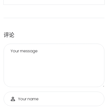
评论
Your message
Your name