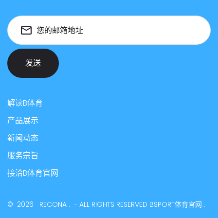
您的邮箱地址
发送
解读B体育
产品展示
新闻动态
服务宗旨
接洽B体育官网
©
2026
RECONA
.
- ALL RIGHTS RESERVED
BSPORT体育官网
.