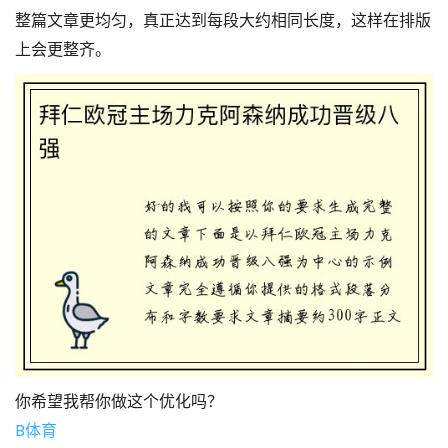
整篇文章更均匀，真正达到每段大约相同长度，这样在排版
上会更整齐。
你希望我帮你做这个优化吗？
B体育